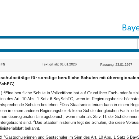
hFG
Text gilt ab: 01.01.2026
Fassung: 23.01.1997
schulbeiträge für sonstige berufliche Schulen mit überregionalem 
SchFG)
1
1)
Eine berufliche Schule in Vollzeitform hat auf Grund ihrer Fach- oder Aus
inn des Art. 10 Abs. 1 Satz 6 BaySchFG, wenn im Regierungsbezirk höchste
2
ntsprechende Schulen bestehen.
Das Staatsministerium kann in einem Regie
enn in einem anderen Regierungsbezirk keine Schule der gleichen Fach- oder
inen überregionalen Einzugsbereich, wenn mehr als 25 v. H. der Schülerinne
4
ntergebracht sind.
Das Staatsministerium legt die Schulen, die diese Vorauss
inisterialblatt bekannt.
1
2)
Gastschülerinnen und Gastschüler im Sinn des Art. 10 Abs. 1 Satz 6 Bay