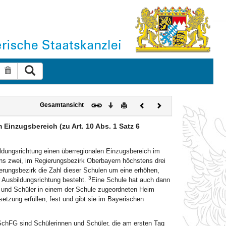
Suche ausführen
Suche zurücksetzen
Download
Drucken
Vorheriges
Nächstes
Gesamtansicht
Dokument
Dokument
Einzugsbereich (zu Art. 10 Abs. 1 Satz 6
bildungsrichtung einen überregionalen Einzugsbereich im
ns zwei, im Regierungsbezirk Oberbayern höchstens drei
rungsbezirk die Zahl dieser Schulen um eine erhöhen,
3
 Ausbildungsrichtung besteht.
Eine Schule hat auch dann
n und Schüler in einem der Schule zugeordneten Heim
etzung erfüllen, fest und gibt sie im Bayerischen
SchFG sind Schülerinnen und Schüler, die am ersten Tag