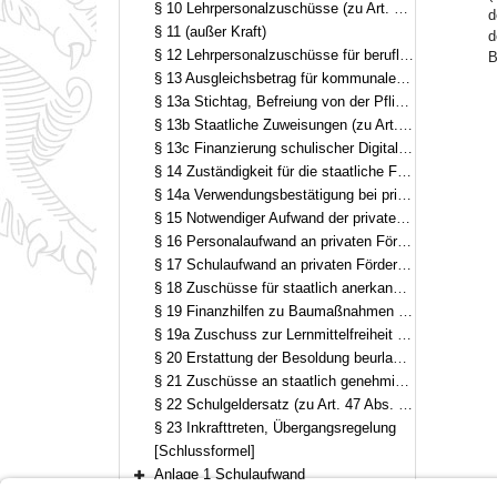
§ 10 Lehrpersonalzuschüsse (zu Art. 16 Abs. 1, 17 und 18 BaySchFG)
d
§ 11 (außer Kraft)
d
§ 12 Lehrpersonalzuschüsse für berufliche Schulen (zu Art. 18 BaySchFG)
B
§ 13 Ausgleichsbetrag für kommunale Fachschulen (zu Art. 20 Abs. 2 BaySchFG)
§ 13a Stichtag, Befreiung von der Pflicht zur Beschaffung übriger Lernmittel (zu Art. 21 BaySchFG)
§ 13b Staatliche Zuweisungen (zu Art. 22 BaySchFG)
§ 13c Finanzierung schulischer Digitalinfrastruktur, staatliche Zuweisungen (zu Art. 5 Abs. 3, Art. 30 BaySchFG)
§ 14 Zuständigkeit für die staatliche Förderung von Ersatzschulen (zu Art. 29 Abs. 1 BaySchFG)
§ 14a Verwendungsbestätigung bei privaten Grundschulen und Mittelschulen (zu Art. 31 und 32 BaySchFG)
§ 15 Notwendiger Aufwand der privaten Grundschulen, Mittelschulen, Förderschulen – einschließlich Schulvorbereitender Einrichtungen – und Klinikschulen (zu Art. 31 bis 35, 58 BaySchFG)
§ 16 Personalaufwand an privaten Förderschulen – einschließlich Schulvorbereitender Einrichtungen – und Klinikschulen (zu Art. 33 BaySchFG)
§ 17 Schulaufwand an privaten Förderschulen – einschließlich Schulvorbereitender Einrichtungen – und Klinikschulen (zu Art. 34 BaySchFG)
§ 18 Zuschüsse für staatlich anerkannte berufliche Schulen (zu Art. 41 BaySchFG)
§ 19 Finanzhilfen zu Baumaßnahmen (zu 43, 45 Abs. 3 BaySchFG)
§ 19a Zuschuss zur Lernmittelfreiheit an Ersatzschulen
§ 20 Erstattung der Besoldung beurlaubter Lehrkräfte (zu Art. 44 BaySchFG)
§ 21 Zuschüsse an staatlich genehmigten Ersatzschulen (zu Art. 45 Abs. 2 BaySchFG)
§ 22 Schulgeldersatz (zu Art. 47 Abs. 3 bis 5 BaySchFG)
§ 23 Inkrafttreten, Übergangsregelung
[Schlussformel]
Anlage 1 Schulaufwand
Bereich erweitern