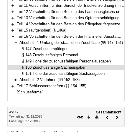
Bereich erweitern
Teil 11 Vorschriften für den Bereich der Insolvenzordnung (§§ 104–113)
Bereich erweitern
Teil 12 Vorschriften für den Bereich des Lastenausgleichs und des Flüchtlingswesens (§§ 114–133a)
Bereich erweitern
Teil 13 Vorschriften für den Bereich des Opferentschädigungsgesetzes (§§ 134–135)
Bereich erweitern
Teil 14 Vorschriften für den Bereich des Pflegeberufegesetzes (§§ 136–146)
Bereich erweitern
Teil 15 (aufgehoben) (§ 146a)
Bereich erweitern
Teil 16 Vorschriften für den Bereich der finanziellen Ausstattung von Betreuungsvereinen zur Wahrnehmung von Querschnittsaufgaben (§§ 147–153)
Bereich reduzieren
Abschnitt 1 Umfang der staatlichen Zuschüsse (§§ 147–151)
Bereich reduzieren
§ 147 Zuschussempfänger
§ 148 Zuschussfähiges Personal
§ 149 Höhe der zuschussfähigen Personalausgaben
§ 150 Zuschussfähige Sachausgaben
§ 151 Höhe der zuschussfähigen Sachausgaben
Abschnitt 2 Verfahren (§§ 152–153)
Bereich erweitern
Teil 17 Schlussvorschriften (§§ 154–155)
Bereich erweitern
[Schlussformel]
Inhalt
AVSG
Gesamtansicht
Text gilt ab: 31.12.2025
Download
Drucken
Vorheriges
Nächste
Fassung: 02.12.2008
Dokument
Dokume