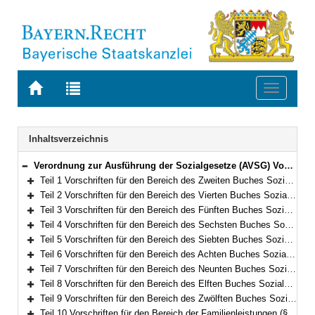
Zur
Zur
Toggle
Startseite
Trefferliste
navigati
von
der
BAYERN.RECHT
letzten
Navigation
Inhaltsverzeichnis
Suche
Verordnung zur Ausführung der Sozialgesetze (AVSG) Vom 2. Dezember 2008 (GVBl. S. 912, 982) BayRS 86-8-A/G (§§ 1–155)
Bereich reduzieren
Teil 1 Vorschriften für den Bereich des Zweiten Buches Sozialgesetzbuch (§§ 1–2)
Bereich erweitern
Teil 2 Vorschriften für den Bereich des Vierten Buches Sozialgesetzbuch – Gemeinsame Vorschriften für die Sozialversicherung – (§§ 5–5f)
Bereich erweitern
Teil 3 Vorschriften für den Bereich des Fünften Buches Sozialgesetzbuch – Gesetzliche Krankenversicherung – (§§ 6–10)
Bereich erweitern
Teil 4 Vorschriften für den Bereich des Sechsten Buches Sozialgesetzbuch – Gesetzliche Rentenversicherung – und für den Bereich des Gesetzes über die Alterssicherung der Landwirte und des Gesetzes zur Förderung der Einstellung der landwirtschaftlichen Erwerbstätigkeit (§§ 11–15)
Bereich erweitern
Teil 5 Vorschriften für den Bereich des Siebten Buches Sozialgesetzbuch – Gesetzliche Unfallversicherung – (§§ 16–21)
Bereich erweitern
Teil 6 Vorschriften für den Bereich des Achten Buches Sozialgesetzbuch – Kinder- und Jugendhilfe – und für weitere Regelungen des Kinder- und Jugendhilferechts (§§ 22–40f)
Bereich erweitern
Teil 7 Vorschriften für den Bereich des Neunten Buches Sozialgesetzbuch – Rehabilitation und Teilhabe Menschen mit Behinderungen – (§§ 41–41h)
Bereich erweitern
Teil 8 Vorschriften für den Bereich des Elften Buches Sozialgesetzbuch – Soziale Pflegeversicherung – (§§ 42–94)
Bereich erweitern
Teil 9 Vorschriften für den Bereich des Zwölften Buches Sozialgesetzbuch – Sozialhilfe – (§§ 98–101)
Bereich erweitern
Teil 10 Vorschriften für den Bereich der Familienleistungen (§§ 102–103)