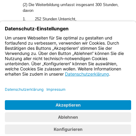
(2) Die Weiterbildung umfasst insgesamt 300 Stunden,
davon
1.
252 Stunden Unterricht,
2.
eine Hospitation im Umfang von 16 Stunden und
3.
32 Stunden für die Durchführung eines
Praxisprojekts mit Erstellung eines Projektberichts.
Bayern.de
BayernPortal
Datenschutz
Impressum
Barrierefreiheit
Hilfe
Kontakt
Kontrastwechsel
Schriftgröße