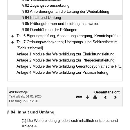
§ 82 Zugangsvoraussetzung
§ 83 Anforderungen an die Leitung der Weiterbildung
§ 84 Inhalt und Umfang
§ 85 Prüfungsformen und Leistungsnachweise
§ 86 Durchführung der Prüfungen
Teil 6 Eignungsprüfung, Anpassungslehrgang, Kenntnisprüfung (§§ 87–88)
Bereich erweitern
Teil 7 Ordnungswidrigkeiten; Übergangs- und Schlussbestimmungen (§§ 89–91)
Bereich erweitern
[Schlussformel]
Anlage 1 Module der Weiterbildung zur Einrichtungsleitung
Anlage 2 Module der Weiterbildung zur Pflegedienstleitung
Anlage 3 Module der Weiterbildung Gerontopsychiatrische Pflege und Betreuung
Anlage 4 Module der Weiterbildung zur Praxisanleitung
Inhalt
AVPfleWoqG
Gesamtansicht
Text gilt ab: 01.01.2025
Download
Drucken
Vorheriges
Nächste
Fassung: 27.07.2011
Dokument
Dokume
§ 84
Inhalt und Umfang
(1) Die Weiterbildung gliedert sich inhaltlich entsprechend
Anlage 4.