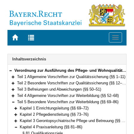
Zur
Zur
Toggle
Startseite
Trefferliste
navigati
von
der
BAYERN.RECHT
letzten
Navigation
Inhaltsverzeichnis
Suche
Verordnung zur Ausführung des Pflege- und Wohnqualitätsgesetzes und Weiterbildung in der Pflege und Hebammenkunde (AVPfleWoqG) Vom 27. Juli 2011 (GVBl. S. 346) BayRS 2170-5-1-G (§§ 1–91)
Bereich reduzieren
Teil 1 Allgemeine Vorschriften zur Qualitätssicherung (§§ 1–11)
Bereich erweitern
Teil 2 Besondere Vorschriften zur Qualitätssicherung (§§ 12–49)
Bereich erweitern
Teil 3 Befreiungen und Abweichungen (§§ 50–51)
Bereich erweitern
Teil 4 Allgemeine Vorschriften zur Weiterbildung (§§ 52–68)
Bereich erweitern
Teil 5 Besondere Vorschriften zur Weiterbildung (§§ 69–86)
Bereich reduzieren
Kapitel 1 Einrichtungsleitung (§§ 69–72)
Bereich erweitern
Kapitel 2 Pflegedienstleitung (§§ 73–76)
Bereich erweitern
Kapitel 3 Gerontopsychiatrische Pflege und Betreuung (§§ 77–80)
Bereich erweitern
Kapitel 4 Praxisanleitung (§§ 81–86)
Bereich reduzieren
§ 81 Qualifikationsziele