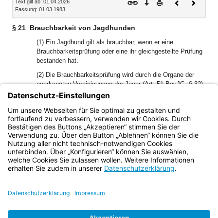
Text gilt ab: 01.04.2026
Download
Drucken
Vorheriges
Nächste
Fassung: 01.03.1983
Dokument
Dokume
§ 21
Brauchbarkeit von Jagdhunden
(1) Ein Jagdhund gilt als brauchbar, wenn er eine
Brauchbarkeitsprüfung oder eine ihr gleichgestellte Prüfung
bestanden hat.
(2) Die Brauchbarkeitsprüfung wird durch die Organe der
anerkannten Vereinigungen der Jäger (Art. 51 BayJG, § 32)
nach einer von der obersten Jagdbehörde anerkannten
Prüfungsordnung durchgeführt, in der auch Bestimmungen
über die der Brauchbarkeitsprüfung gleichgestellten
Prüfungen getroffen werden können.
Bayern.de
BayernPortal
Datenschutz
Impressum
Barrierefreiheit