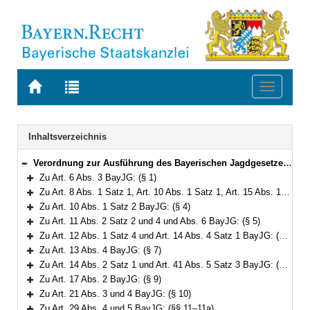
Zur
Zur
Toggle
Startseite
Trefferliste
navigati
von
der
BAYERN.RECHT
letzten
Navigation
Inhaltsverzeichnis
Suche
Verordnung zur Ausführung des Bayerischen Jagdgesetzes (AVBayJG) Vom 1. März 1983 (GVBl. S. 51) BayRS 792-2-W (§§ 1–35)
Bereich reduzieren
Zu Art. 6 Abs. 3 BayJG: (§ 1)
Bereich erweitern
Zu Art. 8 Abs. 1 Satz 1, Art. 10 Abs. 1 Satz 1, Art. 15 Abs. 1 Satz 1 und Art. 16 Abs. 1 Satz 1 BayJG: (§§ 2–3)
Bereich erweitern
Zu Art. 10 Abs. 1 Satz 2 BayJG: (§ 4)
Bereich erweitern
Zu Art. 11 Abs. 2 Satz 2 und 4 und Abs. 6 BayJG: (§ 5)
Bereich erweitern
Zu Art. 12 Abs. 1 Satz 4 und Art. 14 Abs. 4 Satz 1 BayJG: (§ 6)
Bereich erweitern
Zu Art. 13 Abs. 4 BayJG: (§ 7)
Bereich erweitern
Zu Art. 14 Abs. 2 Satz 1 und Art. 41 Abs. 5 Satz 3 BayJG: (§ 8)
Bereich erweitern
Zu Art. 17 Abs. 2 BayJG: (§ 9)
Bereich erweitern
Zu Art. 21 Abs. 3 und 4 BayJG: (§ 10)
Bereich erweitern
Zu Art. 29 Abs. 4 und 5 BayJG: (§§ 11–11a)