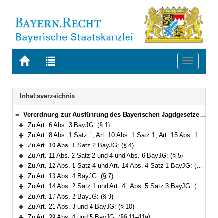
Zur
Zur
Toggle
Startseite
Trefferliste
navigati
von
der
BAYERN.RECHT
letzten
Navigation
Inhaltsverzeichnis
Suche
Verordnung zur Ausführung des Bayerischen Jagdgesetzes (AVBayJG) Vom 1. März 1983 (GVBl. S. 51) BayRS 792-2-W (§§ 1–35)
Bereich reduzieren
Zu Art. 6 Abs. 3 BayJG: (§ 1)
Bereich erweitern
Zu Art. 8 Abs. 1 Satz 1, Art. 10 Abs. 1 Satz 1, Art. 15 Abs. 1 Satz 1 und Art. 16 Abs. 1 Satz 1 BayJG: (§§ 2–3)
Bereich erweitern
Zu Art. 10 Abs. 1 Satz 2 BayJG: (§ 4)
Bereich erweitern
Zu Art. 11 Abs. 2 Satz 2 und 4 und Abs. 6 BayJG: (§ 5)
Bereich erweitern
Zu Art. 12 Abs. 1 Satz 4 und Art. 14 Abs. 4 Satz 1 BayJG: (§ 6)
Bereich erweitern
Zu Art. 13 Abs. 4 BayJG: (§ 7)
Bereich erweitern
Zu Art. 14 Abs. 2 Satz 1 und Art. 41 Abs. 5 Satz 3 BayJG: (§ 8)
Bereich erweitern
Zu Art. 17 Abs. 2 BayJG: (§ 9)
Bereich erweitern
Zu Art. 21 Abs. 3 und 4 BayJG: (§ 10)
Bereich erweitern
Zu Art. 29 Abs. 4 und 5 BayJG: (§§ 11–11a)