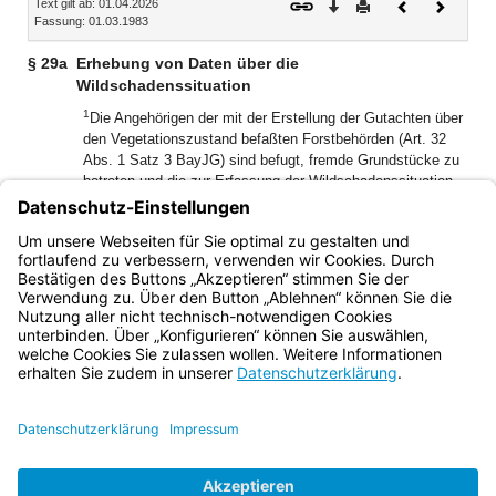
Text gilt ab: 01.04.2026
Download
Drucken
Vorheriges
Nächste
Fassung: 01.03.1983
Dokument
Dokume
§ 29a
Erhebung von Daten über die
Wildschadenssituation
1
Die Angehörigen der mit der Erstellung der Gutachten über
den Vegetationszustand befaßten Forstbehörden (Art. 32
Abs. 1 Satz 3 BayJG) sind befugt, fremde Grundstücke zu
betreten und die zur Erfassung der Wildschadenssituation
notwendigen Erhebungen und Markierungsmaßnahmen
2
durchzuführen.
Die Eigentümer und Nutzungsberechtigten
der Grundstücke sind verpflichtet, diese Maßnahmen zu
dulden.
Bayern.de
BayernPortal
Datenschutz
Impressum
Barrierefreiheit