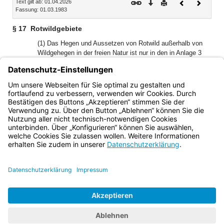
Text gilt ab: 01.04.2026
Download
Drucken
Vorheriges
Nächste
Fassung: 01.03.1983
Dokument
Dokume
§ 17
Rotwildgebiete
(1) Das Hegen und Aussetzen von Rotwild außerhalb von
Wildgehegen in der freien Natur ist nur in den in Anlage 3
beschriebenen Rotwildgebieten zulässig.
(2) Jagdreviere, soweit sie außerhalb eines Rotwildgebietes
oder eines Wildgeheges liegen, sind rotwildfrei zu machen
und zu halten.
Bayern.de
BayernPortal
Datenschutz
Impressum
Barrierefreiheit
Hilfe
Kontakt