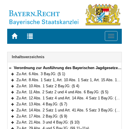
Zur
Zur
Toggle
Startseite
Trefferliste
navigati
von
der
BAYERN.RECHT
letzten
Navigation
Inhaltsverzeichnis
Suche
Verordnung zur Ausführung des Bayerischen Jagdgesetzes (AVBayJG) Vom 1. März 1983 (GVBl. S. 51) BayRS 792-2-W (§§ 1–35)
Bereich reduzieren
Zu Art. 6 Abs. 3 BayJG: (§ 1)
Bereich erweitern
Zu Art. 8 Abs. 1 Satz 1, Art. 10 Abs. 1 Satz 1, Art. 15 Abs. 1 Satz 1 und Art. 16 Abs. 1 Satz 1 BayJG: (§§ 2–3)
Bereich erweitern
Zu Art. 10 Abs. 1 Satz 2 BayJG: (§ 4)
Bereich erweitern
Zu Art. 11 Abs. 2 Satz 2 und 4 und Abs. 6 BayJG: (§ 5)
Bereich erweitern
Zu Art. 12 Abs. 1 Satz 4 und Art. 14 Abs. 4 Satz 1 BayJG: (§ 6)
Bereich erweitern
Zu Art. 13 Abs. 4 BayJG: (§ 7)
Bereich erweitern
Zu Art. 14 Abs. 2 Satz 1 und Art. 41 Abs. 5 Satz 3 BayJG: (§ 8)
Bereich erweitern
Zu Art. 17 Abs. 2 BayJG: (§ 9)
Bereich erweitern
Zu Art. 21 Abs. 3 und 4 BayJG: (§ 10)
Bereich erweitern
Zu Art. 29 Abs. 4 und 5 BayJG: (§§ 11–11a)