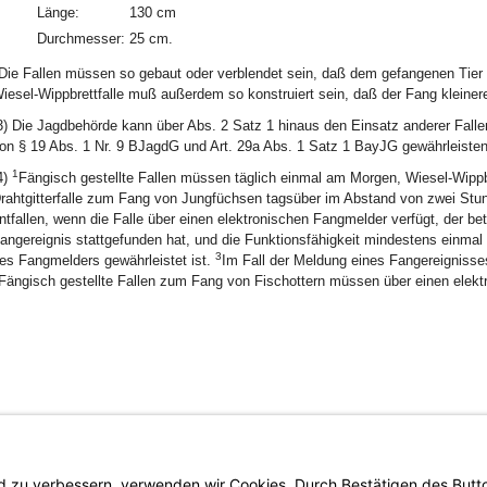
Länge:
130 cm
Durchmesser:
25 cm.
Die Fallen müssen so gebaut oder verblendet sein, daß dem gefangenen Tier 
iesel-Wippbrettfalle muß außerdem so konstruiert sein, daß der Fang kleinerer
3) Die Jagdbehörde kann über Abs. 2 Satz 1 hinaus den Einsatz anderer Fall
on § 19 Abs. 1 Nr. 9 BJagdG und Art. 29a Abs. 1 Satz 1 BayJG gewährleisten
1
4)
Fängisch gestellte Fallen müssen täglich einmal am Morgen, Wiesel-Wippbr
rahtgitterfalle zum Fang von Jungfüchsen tagsüber im Abstand von zwei Stun
ntfallen, wenn die Falle über einen elektronischen Fangmelder verfügt, der bet
angereignis stattgefunden hat, und die Funktionsfähigkeit mindestens einmal t
3
es Fangmelders gewährleistet ist.
Im Fall der Meldung eines Fangereignisses 
Fängisch gestellte Fallen zum Fang von Fischottern müssen über einen elek