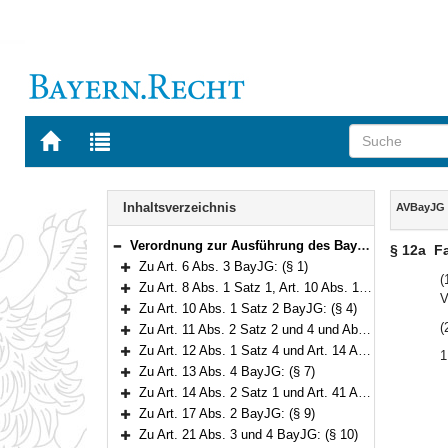
Zur
Zur
Startseite
Trefferliste
von
der
Navigation
BAYERN.RECHT
letzten
Inhalt
Inhaltsverzeichnis
AVBayJG
Suche
Verordnung zur Ausführung des Bayerischen Jagdgesetzes (AVBayJG) Vom 1. März 1983 (GVBl. S. 51) BayRS 792-2-W (§§ 1–35)
§ 12a
F
Bereich reduzieren
Zu Art. 6 Abs. 3 BayJG: (§ 1)
Bereich erweitern
(
Zu Art. 8 Abs. 1 Satz 1, Art. 10 Abs. 1 Satz 1, Art. 15 Abs. 1 Satz 1 und Art. 16 Abs. 1 Satz 1 BayJG: (§§ 2–3)
V
Bereich erweitern
Zu Art. 10 Abs. 1 Satz 2 BayJG: (§ 4)
Bereich erweitern
(
Zu Art. 11 Abs. 2 Satz 2 und 4 und Abs. 6 BayJG: (§ 5)
Bereich erweitern
Zu Art. 12 Abs. 1 Satz 4 und Art. 14 Abs. 4 Satz 1 BayJG: (§ 6)
1
Bereich erweitern
Zu Art. 13 Abs. 4 BayJG: (§ 7)
Bereich erweitern
Zu Art. 14 Abs. 2 Satz 1 und Art. 41 Abs. 5 Satz 3 BayJG: (§ 8)
Bereich erweitern
Zu Art. 17 Abs. 2 BayJG: (§ 9)
Bereich erweitern
Zu Art. 21 Abs. 3 und 4 BayJG: (§ 10)
Bereich erweitern