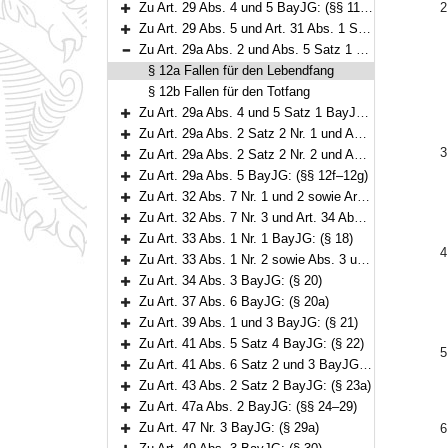
Zu Art. 29 Abs. 4 und 5 BayJG: (§§ 11–11a)
2
Bereich erweitern
Zu Art. 29 Abs. 5 und Art. 31 Abs. 1 Satz 2 BayJG: (§ 12)
Bereich erweitern
Zu Art. 29a Abs. 2 und Abs. 5 Satz 1 BayJG: (§§ 12a–12b)
Bereich reduzieren
§ 12a Fallen für den Lebendfang
§ 12b Fallen für den Totfang
Zu Art. 29a Abs. 4 und 5 Satz 1 BayJG: (§ 12c)
Bereich erweitern
Zu Art. 29a Abs. 2 Satz 2 Nr. 1 und Abs. 5 BayJG: (§ 12d)
Bereich erweitern
3
Zu Art. 29a Abs. 2 Satz 2 Nr. 2 und Abs. 5 BayJG: (§ 12e)
Bereich erweitern
Zu Art. 29a Abs. 5 BayJG: (§§ 12f–12g)
Bereich erweitern
Zu Art. 32 Abs. 7 Nr. 1 und 2 sowie Art. 32a Abs. 5 BayJG: (§§ 13–16)
Bereich erweitern
Zu Art. 32 Abs. 7 Nr. 3 und Art. 34 Abs. 3 BayJG: (§ 17)
Bereich erweitern
Zu Art. 33 Abs. 1 Nr. 1 BayJG: (§ 18)
Bereich erweitern
4
Zu Art. 33 Abs. 1 Nr. 2 sowie Abs. 3 und 4 BayJG: (§ 19)
Bereich erweitern
Zu Art. 34 Abs. 3 BayJG: (§ 20)
Bereich erweitern
Zu Art. 37 Abs. 6 BayJG: (§ 20a)
Bereich erweitern
Zu Art. 39 Abs. 1 und 3 BayJG: (§ 21)
Bereich erweitern
Zu Art. 41 Abs. 5 Satz 4 BayJG: (§ 22)
5
Bereich erweitern
Zu Art. 41 Abs. 6 Satz 2 und 3 BayJG: (§ 23)
Bereich erweitern
Zu Art. 43 Abs. 2 Satz 2 BayJG: (§ 23a)
Bereich erweitern
Zu Art. 47a Abs. 2 BayJG: (§§ 24–29)
Bereich erweitern
Zu Art. 47 Nr. 3 BayJG: (§ 29a)
6
Bereich erweitern