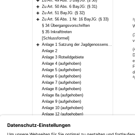
Zu Art. 49 Abs. 3 BayJG: (§ 30)
Bereich erweitern
Zu Art. 50 Abs. 6 BayJG: (§ 31)
Bereich erweitern
Zu Art. 51 BayJG: (§ 32)
Bereich erweitern
Zu Art. 56 Abs. 1 Nr. 16 BayJG: (§ 33)
2
Bereich erweitern
§ 34 Übergangsvorschriften
W
§ 35 Inkrafttreten
(
[Schlussformel]
v
Anlage 1 Satzung der Jagdgenossenschaft ……………
Bereich erweitern
(
Anlage 2
D
Anlage 3 Rotwildgebiete
e
Anlage 4 (aufgehoben)
F
Anlage 5 (aufgehoben)
d
Anlage 6 (aufgehoben)
4
Anlage 7 (aufgehoben)
Anlage 8 (aufgehoben)
Anlage 8a (aufgehoben)
Anlage 9 (aufgehoben)
Anlage 10 (aufgehoben)
Anlage 12 (aufgehoben)
Anlage 13 (aufgehoben)