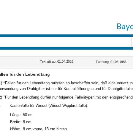
Text gilt ab: 01.04.2026
Fassung: 01.03.1983
allen für den Lebendfang
1
1)
Fallen für den Lebendfang müssen so beschaffen sein, daß eine Verletzu
erwendung von Drahtgitter ist nur für Kontrollöffnungen und für Drahtgitterf
1
2)
Für den Lebendfang dürfen nur folgende Fallentypen mit den entspreche
.
Kastenfalle für Wiesel (Wiesel-Wippbrettfalle):
Länge:
50 cm
Breite:
8 cm
Höhe:
8 cm vorne, 13 cm hinten