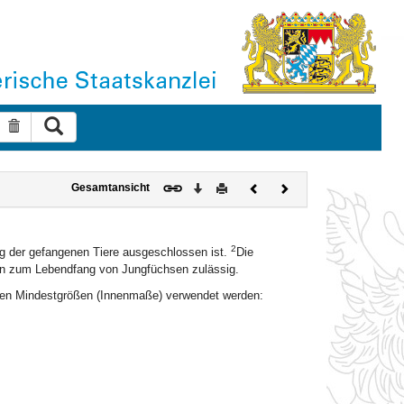
Suche ausführen
Suche zurücksetzen
Download
Drucken
Vorheriges
Nächstes
Gesamtansicht
Dokument
Dokument
2
ng der gefangenen Tiere ausgeschlossen ist.
Die
allen zum Lebendfang von Jungfüchsen zulässig.
nden Mindestgrößen (Innenmaße) verwendet werden: