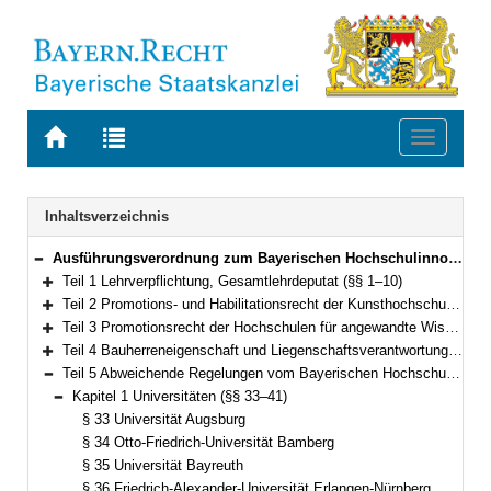
Zur
Zur
Toggle
Startseite
Trefferliste
navigati
von
der
BAYERN.RECHT
letzten
Navigation
Inhaltsverzeichnis
Suche
Ausführungsverordnung zum Bayerischen Hochschulinnovationsgesetz (AVBayHIG) Vom 13. Februar 2023 (GVBl. S. 66) BayRS 2030-2-21-WK (§§ 1–58)
Bereich reduzieren
Teil 1 Lehrverpflichtung, Gesamtlehrdeputat (§§ 1–10)
Bereich erweitern
Teil 2 Promotions- und Habilitationsrecht der Kunsthochschulen (§§ 11–16)
Bereich erweitern
Teil 3 Promotionsrecht der Hochschulen für angewandte Wissenschaften (§§ 17–20)
Bereich erweitern
Teil 4 Bauherreneigenschaft und Liegenschaftsverantwortung (§§ 21–32)
Bereich erweitern
Teil 5 Abweichende Regelungen vom Bayerischen Hochschulinnovationsgesetz an bayerischen Hochschulen (§§ 33–53)
Bereich reduzieren
Kapitel 1 Universitäten (§§ 33–41)
Bereich reduzieren
§ 33 Universität Augsburg
§ 34 Otto-Friedrich-Universität Bamberg
§ 35 Universität Bayreuth
§ 36 Friedrich-Alexander-Universität Erlangen-Nürnberg