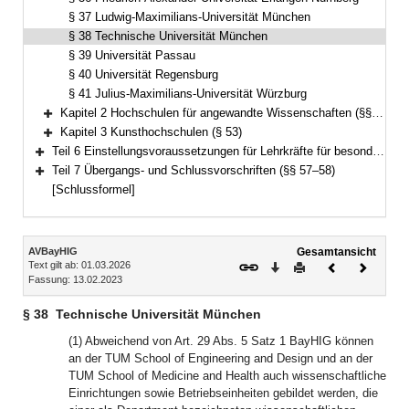
§ 37 Ludwig-Maximilians-Universität München
§ 38 Technische Universität München
§ 39 Universität Passau
§ 40 Universität Regensburg
§ 41 Julius-Maximilians-Universität Würzburg
Kapitel 2 Hochschulen für angewandte Wissenschaften (§§ 42–52)
Bereich erweitern
Kapitel 3 Kunsthochschulen (§ 53)
Bereich erweitern
Teil 6 Einstellungsvoraussetzungen für Lehrkräfte für besondere Aufgaben (§§ 54–56)
Bereich erweitern
Teil 7 Übergangs- und Schlussvorschriften (§§ 57–58)
Bereich erweitern
[Schlussformel]
Inhalt
AVBayHIG
Gesamtansicht
Text gilt ab: 01.03.2026
Download
Drucken
Vorheriges
Nächste
Fassung: 13.02.2023
Dokument
Dokume
§ 38
Technische Universität München
(1) Abweichend von Art. 29 Abs. 5 Satz 1 BayHIG können
an der TUM School of Engineering and Design und an der
TUM School of Medicine and Health auch wissenschaftliche
Einrichtungen sowie Betriebseinheiten gebildet werden, die