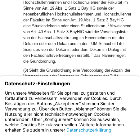
Hochschullehrerinnen und Hochschullehrer der Fakultät im
Sinne von Art. 19 Abs. 1 Satz 1 BayHIG sowie der
nebenberuflichen Hochschullehrerinnen und Hochschullehrer
der Fakultät im Sinne von Art. 19 Abs. 1 Satz 3 BayHIG
2
eine Studiendekanin oder einen Studiendekan.
Abweichend
von Art. 40 Abs. 1 Satz 3 BayHIG wird die Vorschlagsliste
von der Fachschaftsvertretung im Einvernehmen mit der
Dekanin oder dem Dekan und in der TUM School of Life
Sciences von der Dekanin oder dem Dekan im Dialog mit
3
den Fachschaftsvertretungen erstellt.
Das Nähere regelt
die Grundordnung.
(8) Sieht die Grundordnung eine Verdopplung der Anzahl der
Vertreterinnen oder Vertreter im Fakultätsrat der TUM
School of Life Sciences nach Art. 41 Abs. 1 Satz 2 Nr. 1
BayHIG vor, so kann die Grundordnung bestimmen, dass
dies nicht für die Vertreterinnen oder Vertreter der
Professorinnen und Professoren gilt.
Bayern.de
BayernPortal
Datenschutz