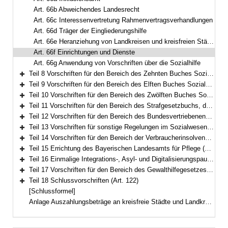
Art. 66b Abweichendes Landesrecht
Art. 66c Interessenvertretung Rahmenvertragsverhandlungen
Art. 66d Träger der Eingliederungshilfe
Art. 66e Heranziehung von Landkreisen und kreisfreien Städten
Art. 66f Einrichtungen und Dienste
Art. 66g Anwendung von Vorschriften über die Sozialhilfe
Teil 8 Vorschriften für den Bereich des Zehnten Buches Sozialgesetzbuch – Sozialverwaltungsverfahren und Sozialdatenschutz – (Art. 67)
Bereich erweitern
Teil 9 Vorschriften für den Bereich des Elften Buches Sozialgesetzbuch – Soziale Pflegeversicherung – (Art. 68–79)
Bereich erweitern
Teil 10 Vorschriften für den Bereich des Zwölften Buches Sozialgesetzbuch – Sozialhilfe – (Art. 80–94)
Bereich erweitern
Teil 11 Vorschriften für den Bereich des Strafgesetzbuchs, der Strafprozessordnung und des Betäubungsmittelgesetzes (Art. 95–97)
Bereich erweitern
Teil 12 Vorschriften für den Bereich des Bundesvertriebenengesetzes, des Aufenthaltsgesetzes und der Sozialen Entschädigung (Art. 98–108)
Bereich erweitern
Teil 13 Vorschriften für sonstige Regelungen im Sozialwesen (Art. 109–111b)
Bereich erweitern
Teil 14 Vorschriften für den Bereich der Verbraucherinsolvenz nach der Insolvenzordnung (Art. 112–116)
Bereich erweitern
Teil 15 Errichtung des Bayerischen Landesamts für Pflege (Art. 117)
Bereich erweitern
Teil 16 Einmalige Integrations-, Asyl- und Digitalisierungspauschale für Kommunen (Art. 118)
Bereich erweitern
Teil 17 Vorschriften für den Bereich des Gewalthilfegesetzes (Art. 119–121)
Bereich erweitern
Teil 18 Schlussvorschriften (Art. 122)
Bereich erweitern
[Schlussformel]
Anlage Auszahlungsbeträge an kreisfreie Städte und Landkreise