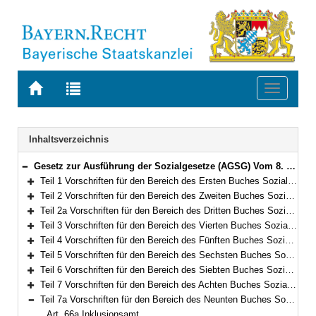
Zur
Zur
Toggle
Startseite
Trefferliste
navigati
von
der
BAYERN.RECHT
letzten
Navigation
Inhaltsverzeichnis
Suche
Gesetz zur Ausführung der Sozialgesetze (AGSG) Vom 8. Dezember 2006 (GVBl. S. 942) BayRS 86-7-A/G (Art. 1–122)
Bereich reduzieren
Teil 1 Vorschriften für den Bereich des Ersten Buches Sozialgesetzbuch – Allgemeiner Teil – (Art. 1)
Bereich erweitern
Teil 2 Vorschriften für den Bereich des Zweiten Buches Sozialgesetzbuch – Grundsicherung für Arbeitsuchende – (Art. 2–3)
Bereich erweitern
Teil 2a Vorschriften für den Bereich des Dritten Buches Sozialgesetzbuch – Arbeitsförderung – (Art. 4–5a)
Bereich erweitern
Teil 3 Vorschriften für den Bereich des Vierten Buches Sozialgesetzbuch – Gemeinsame Vorschriften für die Sozialversicherung – (Art. 6–8)
Bereich erweitern
Teil 4 Vorschriften für den Bereich des Fünften Buches Sozialgesetzbuch – Gesetzliche Krankenversicherung – (Art. 9)
Bereich erweitern
Teil 5 Vorschriften für den Bereich des Sechsten Buches Sozialgesetzbuch – Gesetzliche Rentenversicherung– (Art. 10–10a)
Bereich erweitern
Teil 6 Vorschriften für den Bereich des Siebten Buches Sozialgesetzbuch – Gesetzliche Unfallversicherung – (Art. 11)
Bereich erweitern
Teil 7 Vorschriften für den Bereich des Achten Buches Sozialgesetzbuch – Kinder- und Jugendhilfe – und für weitere Regelungen des Kinder- und Jugendhilferechts (Art. 12–66)
Bereich erweitern
Teil 7a Vorschriften für den Bereich des Neunten Buches Sozialgesetzbuch – Rehabilitation und Teilhabe von Menschen mit Behinderungen – (Art. 66a–66g)
Bereich reduzieren
Art. 66a Inklusionsamt