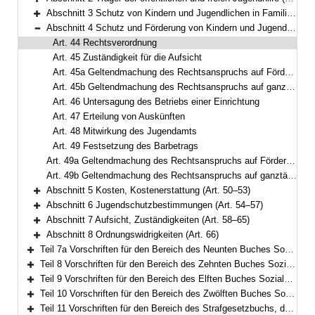
Bereich erweitern
Abschnitt 3 Schutz von Kindern und Jugendlichen in Familienpflege (Art. 34–43)
Bereich erweitern
Abschnitt 4 Schutz und Förderung von Kindern und Jugendlichen in Einrichtungen (Art. 44–49)
Bereich reduzieren
Art. 44 Rechtsverordnung
Art. 45 Zuständigkeit für die Aufsicht
Art. 45a Geltendmachung des Rechtsanspruchs auf Förderung in einer Tageseinrichtung oder in Kindertagespflege bis zum Schuleintritt
Art. 45b Geltendmachung des Rechtsanspruchs auf ganztägige Bildung und Betreuung von Kindern im Grundschulalter
Art. 46 Untersagung des Betriebs einer Einrichtung
Art. 47 Erteilung von Auskünften
Art. 48 Mitwirkung des Jugendamts
Art. 49 Festsetzung des Barbetrags
Art. 49a Geltendmachung des Rechtsanspruchs auf Förderung in einer Tageseinrichtung oder in Kindertagespflege bis zum Schuleintritt (noch nicht in Kraft)
Art. 49b Geltendmachung des Rechtsanspruchs auf ganztägige Bildung und Betreuung von Kindern im Grundschulalter (noch nicht in Kraft)
Abschnitt 5 Kosten, Kostenerstattung (Art. 50–53)
Bereich erweitern
Abschnitt 6 Jugendschutzbestimmungen (Art. 54–57)
Bereich erweitern
Abschnitt 7 Aufsicht, Zuständigkeiten (Art. 58–65)
Bereich erweitern
Abschnitt 8 Ordnungswidrigkeiten (Art. 66)
Bereich erweitern
Teil 7a Vorschriften für den Bereich des Neunten Buches Sozialgesetzbuch – Rehabilitation und Teilhabe von Menschen mit Behinderungen – (Art. 66a–66g)
Bereich erweitern
Teil 8 Vorschriften für den Bereich des Zehnten Buches Sozialgesetzbuch – Sozialverwaltungsverfahren und Sozialdatenschutz – (Art. 67)
Bereich erweitern
Teil 9 Vorschriften für den Bereich des Elften Buches Sozialgesetzbuch – Soziale Pflegeversicherung – (Art. 68–79)
Bereich erweitern
Teil 10 Vorschriften für den Bereich des Zwölften Buches Sozialgesetzbuch – Sozialhilfe – (Art. 80–94)
Bereich erweitern
Teil 11 Vorschriften für den Bereich des Strafgesetzbuchs, der Strafprozessordnung und des Betäubungsmittelgesetzes (Art. 95–97)