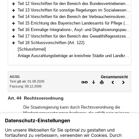
Bereich erweitern
Teil 12 Vorschriften für den Bereich des Bundesvertriebenengesetzes, des Aufenthaltsgesetzes und der Sozialen Entschädigung (Art. 98–108)
Bereich erweitern
Teil 13 Vorschriften für sonstige Regelungen im Sozialwesen (Art. 109–111b)
Bereich erweitern
Teil 14 Vorschriften für den Bereich der Verbraucherinsolvenz nach der Insolvenzordnung (Art. 112–116)
Bereich erweitern
Teil 15 Errichtung des Bayerischen Landesamts für Pflege (Art. 117)
Bereich erweitern
Teil 16 Einmalige Integrations-, Asyl- und Digitalisierungspauschale für Kommunen (Art. 118)
Bereich erweitern
Teil 17 Vorschriften für den Bereich des Gewalthilfegesetzes (Art. 119–121)
Bereich erweitern
Teil 18 Schlussvorschriften (Art. 122)
Bereich erweitern
[Schlussformel]
Anlage Auszahlungsbeträge an kreisfreie Städte und Landkreise
Inhalt
AGSG
Gesamtansicht
Text gilt ab: 01.08.2026
Download
Drucken
Vorheriges
Nächste
Fassung: 08.12.2006
Dokument
Dokume
Art. 44
Rechtsverordnung
Die Staatsregierung kann durch Rechtsverordnung die
Mindestvoraussetzungen festlegen, die erfüllt sein müssen,
damit das Wohl von Kindern und Jugendlichen in nach § 45
SGB VIII erlaubnispflichtigen Einrichtungen oder in
sonstigen Wohnformen im Sinn des § 48a SGB VIII
gewährleistet ist.