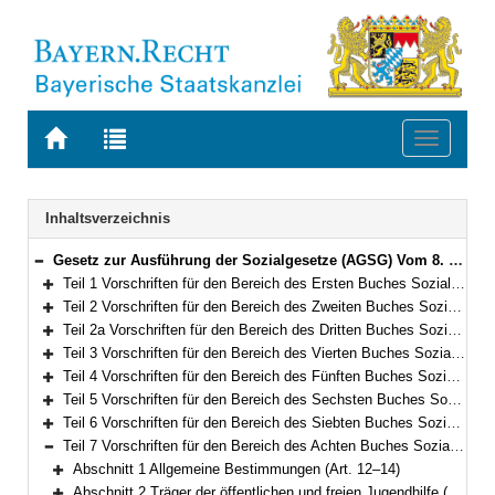
Zur
Zur
Toggle
Startseite
Trefferliste
navigati
von
der
BAYERN.RECHT
letzten
Navigation
Inhaltsverzeichnis
Suche
Gesetz zur Ausführung der Sozialgesetze (AGSG) Vom 8. Dezember 2006 (GVBl. S. 942) BayRS 86-7-A/G (Art. 1–122)
Bereich reduzieren
Teil 1 Vorschriften für den Bereich des Ersten Buches Sozialgesetzbuch – Allgemeiner Teil – (Art. 1)
Bereich erweitern
Teil 2 Vorschriften für den Bereich des Zweiten Buches Sozialgesetzbuch – Grundsicherung für Arbeitsuchende – (Art. 2–3)
Bereich erweitern
Teil 2a Vorschriften für den Bereich des Dritten Buches Sozialgesetzbuch – Arbeitsförderung – (Art. 4–5a)
Bereich erweitern
Teil 3 Vorschriften für den Bereich des Vierten Buches Sozialgesetzbuch – Gemeinsame Vorschriften für die Sozialversicherung – (Art. 6–8)
Bereich erweitern
Teil 4 Vorschriften für den Bereich des Fünften Buches Sozialgesetzbuch – Gesetzliche Krankenversicherung – (Art. 9)
Bereich erweitern
Teil 5 Vorschriften für den Bereich des Sechsten Buches Sozialgesetzbuch – Gesetzliche Rentenversicherung– (Art. 10–10a)
Bereich erweitern
Teil 6 Vorschriften für den Bereich des Siebten Buches Sozialgesetzbuch – Gesetzliche Unfallversicherung – (Art. 11)
Bereich erweitern
Teil 7 Vorschriften für den Bereich des Achten Buches Sozialgesetzbuch – Kinder- und Jugendhilfe – und für weitere Regelungen des Kinder- und Jugendhilferechts (Art. 12–66)
Bereich reduzieren
Abschnitt 1 Allgemeine Bestimmungen (Art. 12–14)
Bereich erweitern
Abschnitt 2 Träger der öffentlichen und freien Jugendhilfe (Art. 15–33)