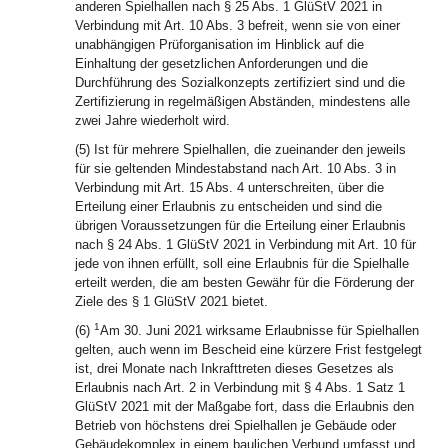
anderen Spielhallen nach § 25 Abs. 1 GlüStV 2021 in
Verbindung mit Art. 10 Abs. 3 befreit, wenn sie von einer
unabhängigen Prüforganisation im Hinblick auf die
Einhaltung der gesetzlichen Anforderungen und die
Durchführung des Sozialkonzepts zertifiziert sind und die
Zertifizierung in regelmäßigen Abständen, mindestens alle
zwei Jahre wiederholt wird.
(5) Ist für mehrere Spielhallen, die zueinander den jeweils
für sie geltenden Mindestabstand nach Art. 10 Abs. 3 in
Verbindung mit Art. 15 Abs. 4 unterschreiten, über die
Erteilung einer Erlaubnis zu entscheiden und sind die
übrigen Voraussetzungen für die Erteilung einer Erlaubnis
nach § 24 Abs. 1 GlüStV 2021 in Verbindung mit Art. 10 für
jede von ihnen erfüllt, soll eine Erlaubnis für die Spielhalle
erteilt werden, die am besten Gewähr für die Förderung der
Ziele des § 1 GlüStV 2021 bietet.
1
(6)
Am 30. Juni 2021 wirksame Erlaubnisse für Spielhallen
gelten, auch wenn im Bescheid eine kürzere Frist festgelegt
ist, drei Monate nach Inkrafttreten dieses Gesetzes als
Erlaubnis nach Art. 2 in Verbindung mit § 4 Abs. 1 Satz 1
GlüStV 2021 mit der Maßgabe fort, dass die Erlaubnis den
Betrieb von höchstens drei Spielhallen je Gebäude oder
Gebäudekomplex in einem baulichen Verbund umfasst und