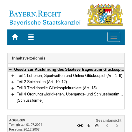
Zur
Zur
Toggle
Startseite
Trefferliste
navigati
von
der
BAYERN.RECHT
letzten
Navigation
Inhaltsverzeichnis
Suche
Gesetz zur Ausführung des Staatsvertrages zum Glücksspielwesen in Deutschland (AGGlüStV) Vom 20. Dezember 2007 (GVBl. S. 922) BayRS 2187-3-I (Art. 1–16)
Bereich reduzieren
Teil 1 Lotterien, Sportwetten und Online-Glücksspiel (Art. 1–9)
Bereich erweitern
Teil 2 Spielhallen (Art. 10–12)
Bereich erweitern
Teil 3 Traditionelle Glücksspielturniere (Art. 13)
Bereich erweitern
Teil 4 Ordnungswidrigkeiten, Übergangs- und Schlussbestimmungen (Art. 14–16)
Bereich erweitern
[Schlussformel]
Inhalt
AGGlüStV
Gesamtansicht
Text gilt ab: 01.07.2024
Download
Drucken
Vorheriges
Nächste
Fassung: 20.12.2007
Dokument
Dokume