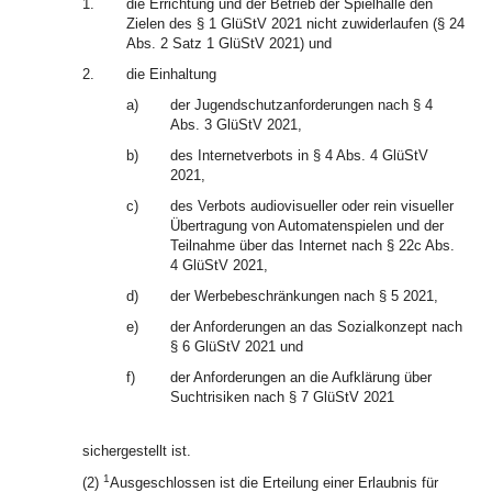
1.
die Errichtung und der Betrieb der Spielhalle den
Zielen des § 1 GlüStV 2021 nicht zuwiderlaufen (§ 24
Abs. 2 Satz 1 GlüStV 2021) und
2.
die Einhaltung
a)
der Jugendschutzanforderungen nach § 4
Abs. 3 GlüStV 2021,
b)
des Internetverbots in § 4 Abs. 4 GlüStV
2021,
c)
des Verbots audiovisueller oder rein visueller
Übertragung von Automatenspielen und der
Teilnahme über das Internet nach § 22c Abs.
4 GlüStV 2021,
d)
der Werbebeschränkungen nach § 5 2021,
e)
der Anforderungen an das Sozialkonzept nach
§ 6 GlüStV 2021 und
f)
der Anforderungen an die Aufklärung über
Suchtrisiken nach § 7 GlüStV 2021
sichergestellt ist.
1
(2)
Ausgeschlossen ist die Erteilung einer Erlaubnis für