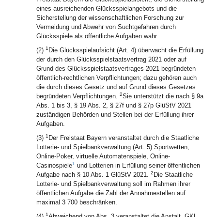
eines ausreichenden Glücksspielangebots und die
Sicherstellung der wissenschaftlichen Forschung zur
Vermeidung und Abwehr von Suchtgefahren durch
Glücksspiele als öffentliche Aufgaben wahr.
1
(2)
Die Glücksspielaufsicht (Art. 4) überwacht die Erfüllung
der durch den Glücksspielstaatsvertrag 2021 oder auf
Grund des Glücksspielstaatsvertrages 2021 begründeten
öffentlich-rechtlichen Verpflichtungen; dazu gehören auch
die durch dieses Gesetz und auf Grund dieses Gesetzes
2
begründeten Verpflichtungen.
Sie unterstützt die nach § 9a
Abs. 1 bis 3, § 19 Abs. 2, § 27f und § 27p GlüStV 2021
zuständigen Behörden und Stellen bei der Erfüllung ihrer
Aufgaben.
1
(3)
Der Freistaat Bayern veranstaltet durch die Staatliche
Lotterie- und Spielbankverwaltung (Art. 5) Sportwetten,
Online-Poker, virtuelle Automatenspiele, Online-
1
Casinospiele
und Lotterien in Erfüllung seiner öffentlichen
2
Aufgabe nach § 10 Abs. 1 GlüStV 2021.
Die Staatliche
Lotterie- und Spielbankverwaltung soll im Rahmen ihrer
öffentlichen Aufgabe die Zahl der Annahmestellen auf
maximal 3 700 beschränken.
1
(4)
Abweichend von Abs. 3 veranstaltet die Anstalt „GKL