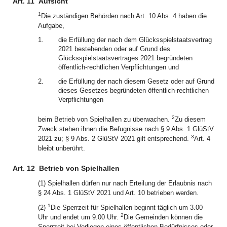
Art. 11
Aufsicht
1
Die zuständigen Behörden nach Art. 10 Abs. 4 haben die
Aufgabe,
1.
die Erfüllung der nach dem Glücksspielstaatsvertrag
2021 bestehenden oder auf Grund des
Glücksspielstaatsvertrages 2021 begründeten
öffentlich-rechtlichen Verpflichtungen und
2.
die Erfüllung der nach diesem Gesetz oder auf Grund
dieses Gesetzes begründeten öffentlich-rechtlichen
Verpflichtungen
2
beim Betrieb von Spielhallen zu überwachen.
Zu diesem
Zweck stehen ihnen die Befugnisse nach § 9 Abs. 1 GlüStV
3
2021 zu; § 9 Abs. 2 GlüStV 2021 gilt entsprechend.
Art. 4
bleibt unberührt.
Art. 12
Betrieb von Spielhallen
(1) Spielhallen dürfen nur nach Erteilung der Erlaubnis nach
§ 24 Abs. 1 GlüStV 2021 und Art. 10 betrieben werden.
1
(2)
Die Sperrzeit für Spielhallen beginnt täglich um 3.00
2
Uhr und endet um 9.00 Uhr.
Die Gemeinden können die
Sperrzeit bei Vorliegen eines öffentlichen Bedürfnisses oder