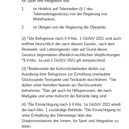
für Sport und Integration und
1.
im Hinblick auf Telemedien (§ 1 des
Telemediengesetzes) von der Regierung von
Mittelfranken,
2.
im Übrigen von der Regierung der Oberpfalz.
1
(2)
Die Befugnisse nach § 9 Abs. 1 GlüStV 2021 sind auch
eröffnet hinsichtlich der nach diesem Gesetz, nach dem
Rennwett- und Lotteriegesetz oder auf Grund dieser
Gesetze begründeten öffentlich-rechtlichen Verpflichtungen.
2
§ 9 Abs. 1a und 2 GlüStV 2021 gilt entsprechend.
1
(3)
Bedienstete der Aufsichtsbehörden dürfen zur
Ausübung ihrer Befugnisse zur Ermittlung unerlaubter
2
Glücksspiele Testspiele und Testkäufe durchführen.
Sie
dürfen unter fremdem Namen am Rechtsverkehr
3
teilnehmen.
Das gilt auch für Hilfspersonen, die nach
Maßgabe und unter Aufsicht der Behörde tätig sind.
1
(4)
Die Ermächtigung nach § 9 Abs. 1a GlüStV 2021 erteilt
2
die nach Abs. 1 zuständige Behörde.
Die Ermächtigung ist
unter Einhaltung des Dienstwegs über das
Staatsministerium des Innern, für Sport und Integration zu
leiten.