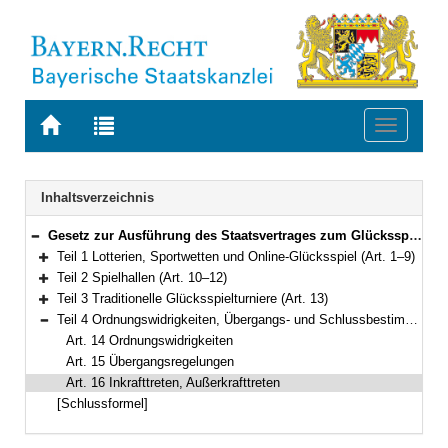
Zur
Zur
Toggle
Startseite
Trefferliste
navigati
von
der
BAYERN.RECHT
letzten
Navigation
Inhaltsverzeichnis
Suche
Gesetz zur Ausführung des Staatsvertrages zum Glücksspielwesen in Deutschland (AGGlüStV) Vom 20. Dezember 2007 (GVBl. S. 922) BayRS 2187-3-I (Art. 1–16)
Bereich reduzieren
Teil 1 Lotterien, Sportwetten und Online-Glücksspiel (Art. 1–9)
Bereich erweitern
Teil 2 Spielhallen (Art. 10–12)
Bereich erweitern
Teil 3 Traditionelle Glücksspielturniere (Art. 13)
Bereich erweitern
Teil 4 Ordnungswidrigkeiten, Übergangs- und Schlussbestimmungen (Art. 14–16)
Bereich reduzieren
Art. 14 Ordnungswidrigkeiten
Art. 15 Übergangsregelungen
Art. 16 Inkrafttreten, Außerkrafttreten
[Schlussformel]