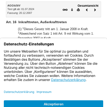
Inhalt
AGGlüStV
Gesamtansicht
Text gilt ab: 01.07.2024
Download
Drucken
Vorheriges
Nächste
Fassung: 20.12.2007
Dokument
Dokume
Art. 16
Inkrafttreten, Außerkrafttreten
1
(1)
Dieses Gesetz tritt am 1. Januar 2008 in Kraft.
2
Abweichend von Satz 1 tritt Art. 9 mit Wirkung vom 1.
Dezember 2007 in Kraft.
(2) Art. 15 Abs. 2 tritt mit Ablauf des 31. Dezember 2022
außer Kraft.
(3) Art. 7a tritt mit Ablauf des 30. Juni 2024 außer Kraft.
Bayern.de
BayernPortal
Datenschutz
Impressum
Barrierefreiheit
Hilfe