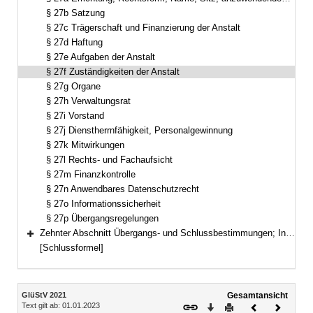
§ 27b Satzung
§ 27c Trägerschaft und Finanzierung der Anstalt
§ 27d Haftung
§ 27e Aufgaben der Anstalt
§ 27f Zuständigkeiten der Anstalt
§ 27g Organe
§ 27h Verwaltungsrat
§ 27i Vorstand
§ 27j Dienstherrnfähigkeit, Personalgewinnung
§ 27k Mitwirkungen
§ 27l Rechts- und Fachaufsicht
§ 27m Finanzkontrolle
§ 27n Anwendbares Datenschutzrecht
§ 27o Informationssicherheit
§ 27p Übergangsregelungen
Zehnter Abschnitt Übergangs- und Schlussbestimmungen; Inkrafttreten und Kündigung (§§ 28–35)
Bereich erweitern
[Schlussformel]
Inhalt
GlüStV 2021
Gesamtansicht
Text gilt ab: 01.01.2023
Download
Drucken
Vorheriges
Nächste