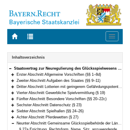
Zur
Zur
Toggle
Startseite
Trefferliste
navigati
von
der
BAYERN.RECHT
letzten
Navigation
Inhaltsverzeichnis
Suche
Staatsvertrag zur Neuregulierung des Glücksspielwesens in Deutschland (Glücksspielstaatsvertrag 2021 – GlüStV 2021) Vom 29. Oktober 2020 (§§ 1–35)
Bereich reduzieren
Erster Abschnitt Allgemeine Vorschriften (§§ 1–8d)
Bereich erweitern
Zweiter Abschnitt Aufgaben des Staates (§§ 9–11)
Bereich erweitern
Dritter Abschnitt Lotterien mit geringerem Gefährdungspotential (§§ 12–18)
Bereich erweitern
Vierter Abschnitt Gewerbliche Spielvermittlung (§ 19)
Bereich erweitern
Fünfter Abschnitt Besondere Vorschriften (§§ 20–22c)
Bereich erweitern
Sechster Abschnitt Datenschutz (§ 23)
Bereich erweitern
Siebter Abschnitt Spielhallen (§§ 24–26)
Bereich erweitern
Achter Abschnitt Pferdewetten (§ 27)
Bereich erweitern
Neunter Abschnitt Gemeinsame Glücksspielbehörde der Länder (§§ 27a–27p)
Bereich reduzieren
§ 27a Errichtung, Rechtsform, Name, Sitz, anzuwendendes Recht, Dienstsiegel