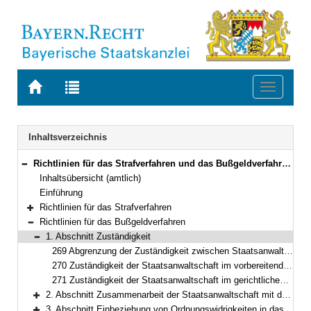
Zur
Zur
Toggle
Startseite
Trefferliste
navigati
von
der
BAYERN.RECHT
letzten
Navigation
Inhaltsverzeichnis
Suche
Richtlinien für das Strafverfahren und das Bußgeldverfahren (RiStBV) Neufassung vom 28. März 2023 (BAnz AT 19.06.2023 B1 )
Bereich reduzieren
Inhaltsübersicht (amtlich)
Einführung
Richtlinien für das Strafverfahren
Bereich erweitern
Richtlinien für das Bußgeldverfahren
Bereich reduzieren
1. Abschnitt Zuständigkeit
Bereich reduzieren
269 Abgrenzung der Zuständigkeit zwischen Staatsanwaltschaft und Verwaltungsbehörde
270 Zuständigkeit der Staatsanwaltschaft im vorbereitenden Verfahren
271 Zuständigkeit der Staatsanwaltschaft im gerichtlichen Verfahren
2. Abschnitt Zusammenarbeit der Staatsanwaltschaft mit den Verwaltungsbehörden
Bereich erweitern
3. Abschnitt Einbeziehung von Ordnungswidrigkeiten in das vorbereitende Verfahren wegen einer Straftat