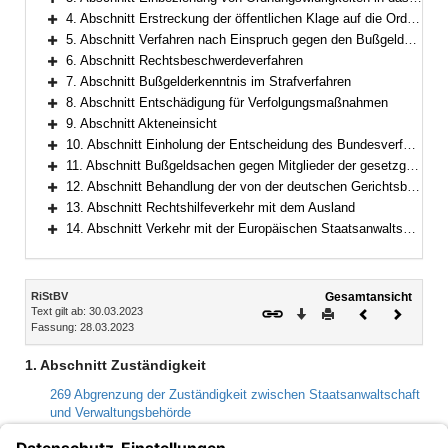
Bereich erweitern
4. Abschnitt Erstreckung der öffentlichen Klage auf die Ordnungswidrigkeit
Bereich erweitern
5. Abschnitt Verfahren nach Einspruch gegen den Bußgeldbescheid
Bereich erweitern
6. Abschnitt Rechtsbeschwerdeverfahren
Bereich erweitern
7. Abschnitt Bußgelderkenntnis im Strafverfahren
Bereich erweitern
8. Abschnitt Entschädigung für Verfolgungsmaßnahmen
Bereich erweitern
9. Abschnitt Akteneinsicht
Bereich erweitern
10. Abschnitt Einholung der Entscheidung des Bundesverfassungsgerichts
Bereich erweitern
11. Abschnitt Bußgeldsachen gegen Mitglieder der gesetzgebenden Körperschaften
Bereich erweitern
12. Abschnitt Behandlung der von der deutschen Gerichtsbarkeit befreiten Personen
Bereich erweitern
13. Abschnitt Rechtshilfeverkehr mit dem Ausland
Bereich erweitern
14. Abschnitt Verkehr mit der Europäischen Staatsanwaltschaft
Bereich erweitern
Inhalt
RiStBV
Gesamtansicht
Text gilt ab: 30.03.2023
Download
Drucken
Vorheriges
Nächste
Fassung: 28.03.2023
Dokument
Dokume
1. Abschnitt Zuständigkeit
269 Abgrenzung der Zuständigkeit zwischen Staatsanwaltschaft
und Verwaltungsbehörde
270 Zuständigkeit der Staatsanwaltschaft im vorbereitenden