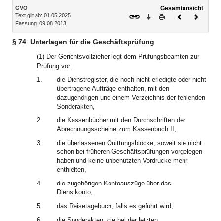
Inhalt
GVO
Gesamtansicht
Text gilt ab: 01.05.2025
Download
Drucken
Vorheriges
Nächste
Fassung: 09.08.2013
Dokument
Dokume
§ 74
Unterlagen für die Geschäftsprüfung
(1) Der Gerichtsvollzieher legt dem Prüfungsbeamten zur
Prüfung vor:
1.
die Dienstregister, die noch nicht erledigte oder nicht
übertragene Aufträge enthalten, mit den
dazugehörigen und einem Verzeichnis der fehlenden
Sonderakten,
2.
die Kassenbücher mit den Durchschriften der
Abrechnungsscheine zum Kassenbuch II,
3.
die überlassenen Quittungsblöcke, soweit sie nicht
schon bei früheren Geschäftsprüfungen vorgelegen
haben und keine unbenutzten Vordrucke mehr
enthielten,
4.
die zugehörigen Kontoauszüge über das
Dienstkonto,
5.
das Reisetagebuch, falls es geführt wird,
6.
die Sonderakten, die bei der letzten