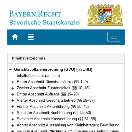
Zur
Zur
Toggle
Startseite
Trefferliste
navigati
von
der
BAYERN.RECHT
letzten
Navigation
Inhaltsverzeichnis
Suche
Gerichtsvollzieherordnung (GVO) (§§ 1–83)
Bereich reduzieren
Inhaltsübersicht (amtlich)
Erster Abschnitt Dienstverhältnis (§§ 1–9)
Bereich erweitern
Zweiter Abschnitt Zuständigkeit (§§ 10–18)
Bereich erweitern
Dritter Abschnitt Aufträge (§§ 19–28)
Bereich erweitern
Vierter Abschnitt Geschäftsbetrieb (§§ 29–37)
Bereich erweitern
Fünfter Abschnitt Aktenführung (§§ 38–43)
Bereich erweitern
Sechster Abschnitt Buchführung (§§ 44–50)
Bereich erweitern
Siebenter Abschnitt Kassenführung (§§ 51–58)
Bereich erweitern
Achter Abschnitt Auszahlung von Kleinbeträgen; Bewilligung von Prozess- oder Verfahrenskostenhilfe (§§ 59–61)
Bereich erweitern
Neunter Abschnitt Pflichten zur Sicherung des Aufkommens aus Steuern und Abgaben (§§ 62–69)