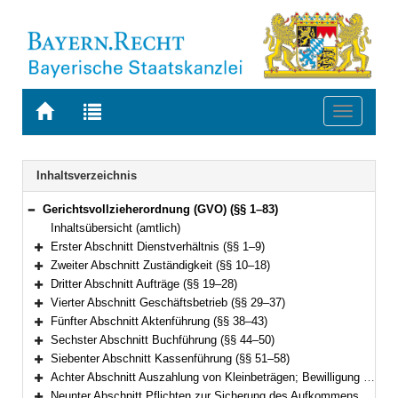
Zur
Zur
Toggle
Startseite
Trefferliste
navigati
von
der
BAYERN.RECHT
letzten
Navigation
Inhaltsverzeichnis
Suche
Gerichtsvollzieherordnung (GVO) (§§ 1–83)
Bereich reduzieren
Inhaltsübersicht (amtlich)
Erster Abschnitt Dienstverhältnis (§§ 1–9)
Bereich erweitern
Zweiter Abschnitt Zuständigkeit (§§ 10–18)
Bereich erweitern
Dritter Abschnitt Aufträge (§§ 19–28)
Bereich erweitern
Vierter Abschnitt Geschäftsbetrieb (§§ 29–37)
Bereich erweitern
Fünfter Abschnitt Aktenführung (§§ 38–43)
Bereich erweitern
Sechster Abschnitt Buchführung (§§ 44–50)
Bereich erweitern
Siebenter Abschnitt Kassenführung (§§ 51–58)
Bereich erweitern
Achter Abschnitt Auszahlung von Kleinbeträgen; Bewilligung von Prozess- oder Verfahrenskostenhilfe (§§ 59–61)
Bereich erweitern
Neunter Abschnitt Pflichten zur Sicherung des Aufkommens aus Steuern und Abgaben (§§ 62–69)