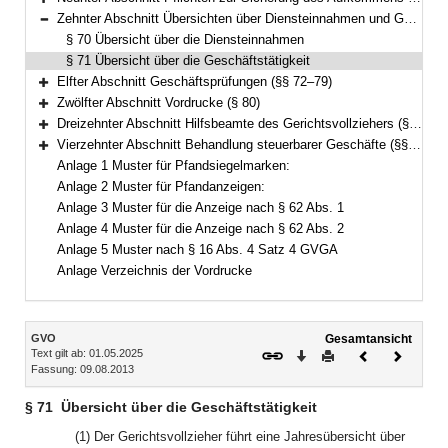
Bereich erweitern
Zehnter Abschnitt Übersichten über Diensteinnahmen und Geschäftstätigkeit (§§ 70–71)
Bereich reduzieren
§ 70 Übersicht über die Diensteinnahmen
§ 71 Übersicht über die Geschäftstätigkeit
Elfter Abschnitt Geschäftsprüfungen (§§ 72–79)
Bereich erweitern
Zwölfter Abschnitt Vordrucke (§ 80)
Bereich erweitern
Dreizehnter Abschnitt Hilfsbeamte des Gerichtsvollziehers (§ 81)
Bereich erweitern
Vierzehnter Abschnitt Behandlung steuerbarer Geschäfte (§§ 82–83)
Bereich erweitern
Anlage 1 Muster für Pfandsiegelmarken:
Anlage 2 Muster für Pfandanzeigen:
Anlage 3 Muster für die Anzeige nach § 62 Abs. 1
Anlage 4 Muster für die Anzeige nach § 62 Abs. 2
Anlage 5 Muster nach § 16 Abs. 4 Satz 4 GVGA
Anlage Verzeichnis der Vordrucke
Inhalt
GVO
Gesamtansicht
Text gilt ab: 01.05.2025
Download
Drucken
Vorheriges
Nächste
Fassung: 09.08.2013
Dokument
Dokume
§ 71
Übersicht über die Geschäftstätigkeit
(1) Der Gerichtsvollzieher führt eine Jahresübersicht über