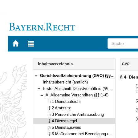
Zur
Zur
Startseite
Trefferliste
von
der
Navigation
BAYERN.RECHT
letzten
Inhalt
Inhaltsverzeichnis
GVO
Suche
Gerichtsvollzieherordnung (GVO) (§§ 1–83)
§ 4
Dien
Bereich reduzieren
Inhaltsübersicht (amtlich)
(
Erster Abschnitt Dienstverhältnis (§§ 1–9)
U
Bereich reduzieren
A. Allgemeine Vorschriften (§§ 1–6)
Bereich reduzieren
(
§ 1 Dienstaufsicht
§ 2 Amtssitz
(
§ 3 Persönliche Amtsausübung
(
§ 4 Dienstsiegel
§ 5 Dienstausweis
§ 6 Maßnahmen bei Beendigung und Unterbrechung der Beschäftigung