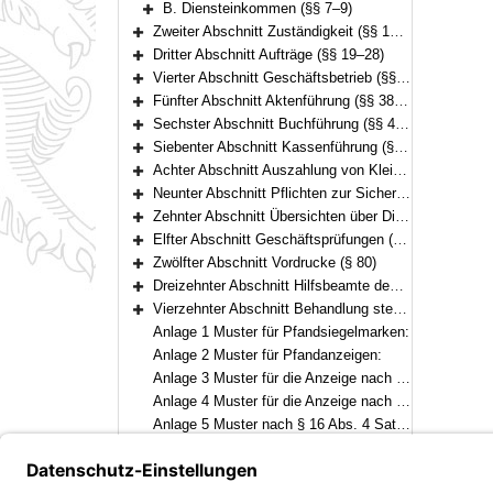
B. Diensteinkommen (§§ 7–9)
Bereich erweitern
Zweiter Abschnitt Zuständigkeit (§§ 10–18)
Bereich erweitern
Dritter Abschnitt Aufträge (§§ 19–28)
Bereich erweitern
Vierter Abschnitt Geschäftsbetrieb (§§ 29–37)
Bereich erweitern
Fünfter Abschnitt Aktenführung (§§ 38–43)
Bereich erweitern
Sechster Abschnitt Buchführung (§§ 44–50)
Bereich erweitern
Siebenter Abschnitt Kassenführung (§§ 51–58)
Bereich erweitern
Achter Abschnitt Auszahlung von Kleinbeträgen; Bewilligung von Prozess- oder Verfahrenskostenhilfe (§§ 59–61)
Bereich erweitern
Neunter Abschnitt Pflichten zur Sicherung des Aufkommens aus Steuern und Abgaben (§§ 62–69)
Bereich erweitern
Zehnter Abschnitt Übersichten über Diensteinnahmen und Geschäftstätigkeit (§§ 70–71)
Bereich erweitern
Elfter Abschnitt Geschäftsprüfungen (§§ 72–79)
Bereich erweitern
Zwölfter Abschnitt Vordrucke (§ 80)
Bereich erweitern
Dreizehnter Abschnitt Hilfsbeamte des Gerichtsvollziehers (§ 81)
Bereich erweitern
Vierzehnter Abschnitt Behandlung steuerbarer Geschäfte (§§ 82–83)
Bereich erweitern
Anlage 1 Muster für Pfandsiegelmarken:
Anlage 2 Muster für Pfandanzeigen:
Anlage 3 Muster für die Anzeige nach § 62 Abs. 1
Anlage 4 Muster für die Anzeige nach § 62 Abs. 2
Anlage 5 Muster nach § 16 Abs. 4 Satz 4 GVGA
Anlage Verzeichnis der Vordrucke