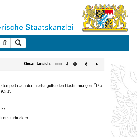
Suche ausführen
Suche zurücksetzen
Download
Drucken
Vorheriges
Nächstes
Gesamtansicht
Dokument
Dokument
2
enststempel) nach den hierfür geltenden Bestimmungen.
Die
(Ort)“.
ist.
mit auszudrucken.