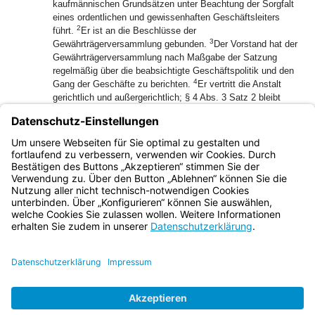
kaufmännischen Grundsätzen unter Beachtung der Sorgfalt
eines ordentlichen und gewissenhaften Geschäftsleiters
2
führt.
Er ist an die Beschlüsse der
3
Gewährträgerversammlung gebunden.
Der Vorstand hat der
Gewährträgerversammlung nach Maßgabe der Satzung
regelmäßig über die beabsichtigte Geschäftspolitik und den
4
Gang der Geschäfte zu berichten.
Er vertritt die Anstalt
gerichtlich und außergerichtlich; § 4 Abs. 3 Satz 2 bleibt
unberührt.
(2) § 93 Abs. 1, Abs. 2 Satz 1 und 2 sowie Abs. 6 des
Aktiengesetzes ist in Bezug auf den Vorstand entsprechend
anzuwenden.
Bayern.de
BayernPortal
Datenschutz
Impressum
Barrierefreiheit
Hilfe