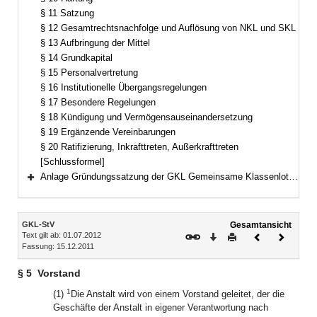
§ 11 Satzung
§ 12 Gesamtrechtsnachfolge und Auflösung von NKL und SKL
§ 13 Aufbringung der Mittel
§ 14 Grundkapital
§ 15 Personalvertretung
§ 16 Institutionelle Übergangsregelungen
§ 17 Besondere Regelungen
§ 18 Kündigung und Vermögensauseinandersetzung
§ 19 Ergänzende Vereinbarungen
§ 20 Ratifizierung, Inkrafttreten, Außerkrafttreten
[Schlussformel]
Anlage Gründungssatzung der GKL Gemeinsame Klassenlotterie der Länder
Bereich erweitern
Inhalt
GKL-StV
Gesamtansicht
Text gilt ab: 01.07.2012
Download
Drucken
Vorheriges
Nächste
Fassung: 15.12.2011
Dokument
Dokume
§ 5
Vorstand
1
(1)
Die Anstalt wird von einem Vorstand geleitet, der die
Geschäfte der Anstalt in eigener Verantwortung nach