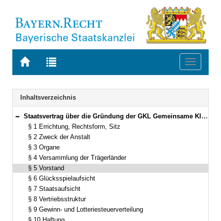
Zur
Zur
Toggle
Startseite
Trefferliste
navigati
von
der
BAYERN.RECHT
letzten
Navigation
Inhaltsverzeichnis
Suche
Staatsvertrag über die Gründung der GKL Gemeinsame Klassenlotterie der Länder (GKL-StV) Vom 15. Dezember 2011/19. Januar 2012 (§§ 1–20)
Bereich reduzieren
§ 1 Errichtung, Rechtsform, Sitz
§ 2 Zweck der Anstalt
§ 3 Organe
§ 4 Versammlung der Trägerländer
§ 5 Vorstand
§ 6 Glücksspielaufsicht
§ 7 Staatsaufsicht
§ 8 Vertriebsstruktur
§ 9 Gewinn- und Lotteriesteuerverteilung
§ 10 Haftung