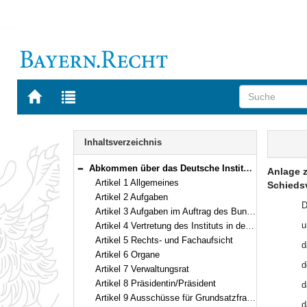
Zur
Zur
Startseite
Trefferliste
von
der
Navigation
BAYERN.RECHT
letzten
Inhalt
Inhaltsverzeichnis
Suche
Abkommen über das Deutsche Institut für Bautechnik (DIBt-Abkommen) Vom 29. September – 2. Dezember 1992 (Art. 1–15)
Anlage z
Bereich reduzieren
Artikel 1 Allgemeines
Schiedsv
Artikel 2 Aufgaben
D
Artikel 3 Aufgaben im Auftrag des Bundes
u
Artikel 4 Vertretung des Instituts in der Organisation Technischer Bewertungsstellen
Artikel 5 Rechts- und Fachaufsicht
d
Artikel 6 Organe
d
Artikel 7 Verwaltungsrat
Artikel 8 Präsidentin/Präsident
d
Artikel 9 Ausschüsse für Grundsatzfragen
d