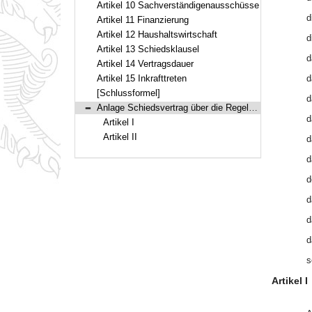
Artikel 10 Sachverständigenausschüsse
d
Artikel 11 Finanzierung
Artikel 12 Haushaltswirtschaft
d
Artikel 13 Schiedsklausel
d
Artikel 14 Vertragsdauer
Artikel 15 Inkrafttreten
d
[Schlussformel]
d
Anlage Schiedsvertrag über die Regelung von Streitigkeiten aus dem Abkommen über das Deutsche Institut für Bautechnik
Bereich reduzieren
d
Artikel I
Artikel II
d
d
d
d
d
d
s
Artikel I