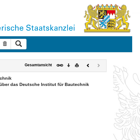
Suche ausführen
Suche zurücksetzen
Download
Drucken
Vorheriges
Nächstes
Gesamtansicht
Dokument
Dokument
(inaktiv)
echnik
ber das Deutsche Institut für Bautechnik