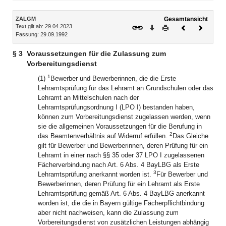
Inhalt
ZALGM
Gesamtansicht
Text gilt ab: 29.04.2023
Download
Drucken
Vorheriges
Nächste
Fassung: 29.09.1992
Dokument
Dokume
§ 3
Voraussetzungen für die Zulassung zum
Vorbereitungsdienst
1
(1)
Bewerber und Bewerberinnen, die die Erste
Lehramtsprüfung für das Lehramt an Grundschulen oder das
Lehramt an Mittelschulen nach der
Lehramtsprüfungsordnung I (LPO I) bestanden haben,
können zum Vorbereitungsdienst zugelassen werden, wenn
sie die allgemeinen Voraussetzungen für die Berufung in
2
das Beamtenverhältnis auf Widerruf erfüllen.
Das Gleiche
gilt für Bewerber und Bewerberinnen, deren Prüfung für ein
Lehramt in einer nach §§ 35 oder 37 LPO I zugelassenen
Fächerverbindung nach Art. 6 Abs. 4 BayLBG als Erste
3
Lehramtsprüfung anerkannt worden ist.
Für Bewerber und
Bewerberinnen, deren Prüfung für ein Lehramt als Erste
Lehramtsprüfung gemäß Art. 6 Abs. 4 BayLBG anerkannt
worden ist, die die in Bayern gültige Fächerpflichtbindung
aber nicht nachweisen, kann die Zulassung zum
Vorbereitungsdienst von zusätzlichen Leistungen abhängig