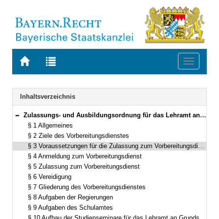
Zur
Zur
Toggle
Startseite
Trefferliste
navigati
von
der
BAYERN.RECHT
letzten
Navigation
Inhaltsverzeichnis
Suche
Zulassungs- und Ausbildungsordnung für das Lehramt an Grundschulen und das Lehramt an Mittelschulen (ZALGM) in der Fassung der Bekanntmachung vom 29. September 1992 (GVBl. S. 454) BayRS 2038-3-4-1-3-K (§§ 1–30)
Bereich reduzieren
§ 1 Allgemeines
§ 2 Ziele des Vorbereitungsdienstes
§ 3 Voraussetzungen für die Zulassung zum Vorbereitungsdienst
§ 4 Anmeldung zum Vorbereitungsdienst
§ 5 Zulassung zum Vorbereitungsdienst
§ 6 Vereidigung
§ 7 Gliederung des Vorbereitungsdienstes
§ 8 Aufgaben der Regierungen
§ 9 Aufgaben des Schulamtes
§ 10 Aufbau der Studienseminare für das Lehramt an Grundschulen und das Lehramt an Mittelschulen