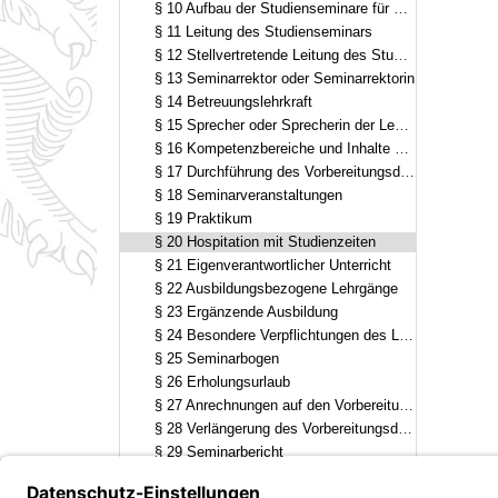
§ 10 Aufbau der Studienseminare für das Lehramt an Grundschulen und das Lehramt an Mittelschulen
§ 11 Leitung des Studienseminars
§ 12 Stellvertretende Leitung des Studienseminars
§ 13 Seminarrektor oder Seminarrektorin
§ 14 Betreuungslehrkraft
§ 15 Sprecher oder Sprecherin der Lehramtsanwärter und Lehramtsanwärterinnen
§ 16 Kompetenzbereiche und Inhalte der Ausbildung
§ 17 Durchführung des Vorbereitungsdienstes, Ausbildungsformen
§ 18 Seminarveranstaltungen
§ 19 Praktikum
§ 20 Hospitation mit Studienzeiten
§ 21 Eigenverantwortlicher Unterricht
§ 22 Ausbildungsbezogene Lehrgänge
§ 23 Ergänzende Ausbildung
§ 24 Besondere Verpflichtungen des Lehramtsanwärters oder der Lehramtsanwärterin
§ 25 Seminarbogen
§ 26 Erholungsurlaub
§ 27 Anrechnungen auf den Vorbereitungsdienst
§ 28 Verlängerung des Vorbereitungsdienstes, Wiederholung einzelner Ausbildungsabschnitte
§ 29 Seminarbericht
§ 30 Inkrafttreten