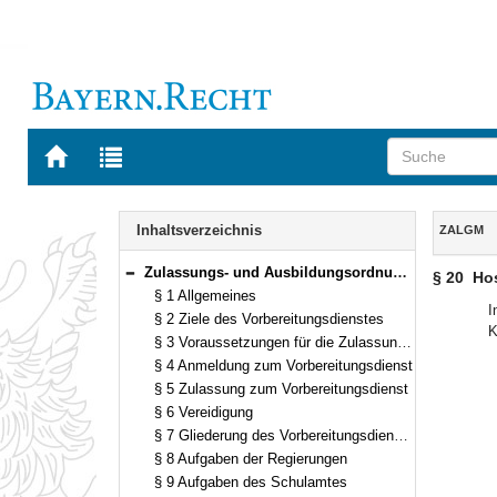
Zur
Zur
Startseite
Trefferliste
von
der
Navigation
BAYERN.RECHT
letzten
Inhalt
Inhaltsverzeichnis
ZALGM
Suche
Zulassungs- und Ausbildungsordnung für das Lehramt an Grundschulen und das Lehramt an Mittelschulen (ZALGM) in der Fassung der Bekanntmachung vom 29. September 1992 (GVBl. S. 454) BayRS 2038-3-4-1-3-K (§§ 1–30)
§ 20
Hos
Bereich reduzieren
§ 1 Allgemeines
I
§ 2 Ziele des Vorbereitungsdienstes
K
§ 3 Voraussetzungen für die Zulassung zum Vorbereitungsdienst
§ 4 Anmeldung zum Vorbereitungsdienst
§ 5 Zulassung zum Vorbereitungsdienst
§ 6 Vereidigung
§ 7 Gliederung des Vorbereitungsdienstes
§ 8 Aufgaben der Regierungen
§ 9 Aufgaben des Schulamtes