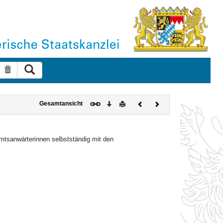
Suche ausführen
Suche zurücksetzen
Download
Drucken
Vorheriges
Nächstes
Gesamtansicht
Dokument
Dokument
amtsanwärterinnen selbstständig mit den