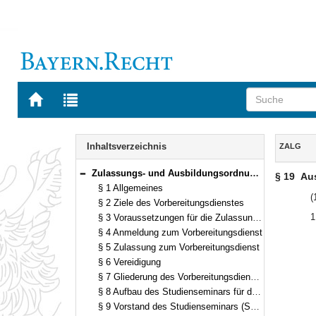
Zur
Zur
Startseite
Trefferliste
von
der
Navigation
BAYERN.RECHT
letzten
Inhalt
Inhaltsverzeichnis
ZALG
Suche
Zulassungs- und Ausbildungsordnung für das Lehramt an Gymnasien (ZALG) in der Fassung der Bekanntmachung vom 29. September 1992 (GVBl. S. 477) BayRS 2038-3-4-6-1-K (§§ 1–28)
§ 19
Au
Bereich reduzieren
§ 1 Allgemeines
(
§ 2 Ziele des Vorbereitungsdienstes
1
§ 3 Voraussetzungen für die Zulassung zum Vorbereitungsdienst
§ 4 Anmeldung zum Vorbereitungsdienst
§ 5 Zulassung zum Vorbereitungsdienst
§ 6 Vereidigung
§ 7 Gliederung des Vorbereitungsdienstes
§ 8 Aufbau des Studienseminars für das Lehramt an Gymnasien
§ 9 Vorstand des Studienseminars (Seminarvorstand)