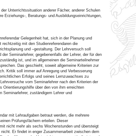
er Unterrichtssituation anderer Fächer, anderer Schulen
ere Erziehungs-, Beratungs- und Ausbildungseinrichtungen,
referendar Gelegenheit hat, sich in der Planung und
t rechtzeitig mit den Studienreferendaren die
rrichtsplanung und –gestaltung. Der Lehrversuch soll
der Seminarlehrer, gegebenenfalls der Lehrer, der für den
 zuständig ist, und im allgemeinen die Seminarteilnehmer
rechen. Das geschieht, soweit allgemeine Kriterien zur
h. Kritik soll immer auf Anregung und Verbesserung
errichtlichen Erfolgs und seines Lernzuwachses zu
Lehrversuche vom Seminarlehrer nach den Kriterien der
 Orientierungshilfe über den von ihm erreichten
en Seminarlehrer, zuständigem Lehrer und
ndar mit Lehraufgaben betraut werden, die mehrere
inen Prüfungsfächern erteilen. Dieser
mit nicht mehr als sechs Wochenstunden und übersteigt
nicht. Er findet in enger Zusammenarbeit zwischen dem