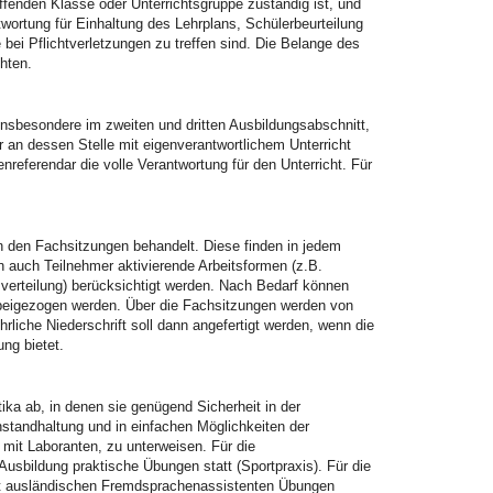
effenden Klasse oder Unterrichtsgruppe zuständig ist, und
twortung für Einhaltung des Lehrplans, Schülerbeurteilung
ei Pflichtverletzungen zu treffen sind. Die Belange des
hten.
nsbesondere im zweiten und dritten Ausbildungsabschnitt,
n dessen Stelle mit eigenverantwortlichem Unterricht
referendar die volle Verantwortung für den Unterricht. Für
in den Fachsitzungen behandelt. Diese finden in jedem
n auch Teilnehmer aktivierende Arbeitsformen (z.B.
tsverteilung) berücksichtigt werden. Nach Bedarf können
beigezogen werden. Über die Fachsitzungen werden von
rliche Niederschrift soll dann angefertigt werden, wenn die
ung bietet.
ika ab, in denen sie genügend Sicherheit in der
nstandhaltung und in einfachen Möglichkeiten der
mit Laboranten, zu unterweisen. Für die
sbildung praktische Übungen statt (Sportpraxis). Für die
it ausländischen Fremdsprachenassistenten Übungen