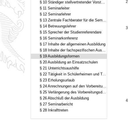
2
§ 10 Ständiger stellvertretender Vorstand des Studienseminars
§ 11 Seminarleiter
§ 12 Seminarlehrer
§ 13 Zentrale Fachberater für die Seminarausbildung
§ 14 Betreuungslehrer
3
§ 15 Sprecher der Studienreferendare
§ 16 Seminarkonferenz
§ 17 Inhalte der allgemeinen Ausbildung
§ 18 Inhalte der fachspezifischen Ausbildung
§ 19 Ausbildungsformen
§ 20 Ausbildung an Einsatzschulen
§ 21 Unterrichtsaushilfe
§ 22 Tätigkeit in Schülerheimen und Tagesheimen
§ 23 Erholungsurlaub
§ 24 Anrechnungen auf den Vorbereitungsdienst
§ 25 Verlängerung des Vorbereitungsdienstes, Wiederholung einzelner Ausbildungsabschnitte
§ 26 Abschluß der Ausbildung
4
§ 27 Seminarbericht
§ 28 Inkrafttreten