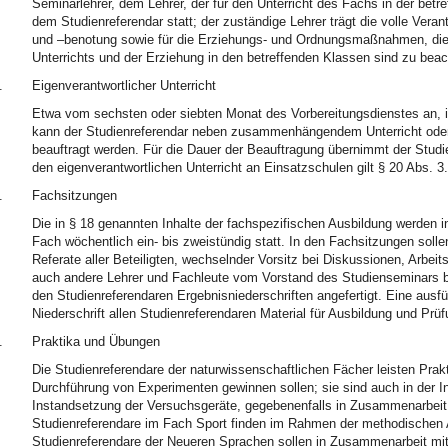
Seminarlehrer, dem Lehrer, der für den Unterricht des Fachs in der betr
dem Studienreferendar statt; der zuständige Lehrer trägt die volle Veran
und –benotung sowie für die Erziehungs- und Ordnungsmaßnahmen, die b
Unterrichts und der Erziehung in den betreffenden Klassen sind zu beac
.
Eigenverantwortlicher Unterricht
Etwa vom sechsten oder siebten Monat des Vorbereitungsdienstes an, i
kann der Studienreferendar neben zusammenhängendem Unterricht oder a
beauftragt werden. Für die Dauer der Beauftragung übernimmt der Studien
den eigenverantwortlichen Unterricht an Einsatzschulen gilt § 20 Abs. 3.
.
Fachsitzungen
Die in § 18 genannten Inhalte der fachspezifischen Ausbildung werden 
Fach wöchentlich ein- bis zweistündig statt. In den Fachsitzungen solle
Referate aller Beteiligten, wechselnder Vorsitz bei Diskussionen, Arbei
auch andere Lehrer und Fachleute vom Vorstand des Studienseminars 
den Studienreferendaren Ergebnisniederschriften angefertigt. Eine ausfüh
Niederschrift allen Studienreferendaren Material für Ausbildung und Prüf
.
Praktika und Übungen
Die Studienreferendare der naturwissenschaftlichen Fächer leisten Prakt
Durchführung von Experimenten gewinnen sollen; sie sind auch in der I
Instandsetzung der Versuchsgeräte, gegebenenfalls in Zusammenarbeit 
Studienreferendare im Fach Sport finden im Rahmen der methodischen Au
Studienreferendare der Neueren Sprachen sollen in Zusammenarbeit m