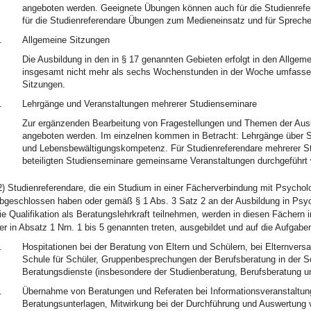
angeboten werden. Geeignete Übungen können auch für die Studienrefere
für die Studienreferendare Übungen zum Medieneinsatz und für Spreche
.
Allgemeine Sitzungen
Die Ausbildung in den in § 17 genannten Gebieten erfolgt in den Allgem
insgesamt nicht mehr als sechs Wochenstunden in der Woche umfassen.
Sitzungen.
.
Lehrgänge und Veranstaltungen mehrerer Studienseminare
Zur ergänzenden Bearbeitung von Fragestellungen und Themen der Aus
angeboten werden. Im einzelnen kommen in Betracht: Lehrgänge über S
und Lebensbewältigungskompetenz. Für Studienreferendare mehrerer S
beteiligten Studienseminare gemeinsame Veranstaltungen durchgeführt
2) Studienreferendare, die ein Studium in einer Fächerverbindung mit Psych
bgeschlossen haben oder gemäß § 1 Abs. 3 Satz 2 an der Ausbildung in Psy
ie Qualifikation als Beratungslehrkraft teilnehmen, werden in diesen Fächern 
er in Absatz 1 Nrn. 1 bis 5 genannten treten, ausgebildet und auf die Aufgaben
.
Hospitationen bei der Beratung von Eltern und Schülern, bei Elternver
Schule für Schüler, Gruppenbesprechungen der Berufsberatung in der S
Beratungsdienste (insbesondere der Studienberatung, Berufsberatung u
.
Übernahme von Beratungen und Referaten bei Informationsveranstaltung
Beratungsunterlagen, Mitwirkung bei der Durchführung und Auswertung 