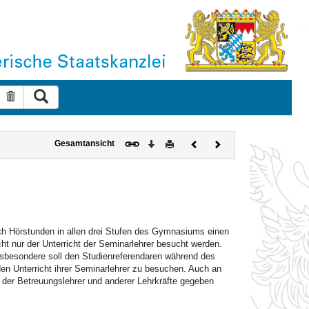
Suche ausführen
Suche zurücksetzen
Download
Drucken
Vorheriges
Nächstes
Gesamtansicht
Dokument
Dokument
rch Hörstunden in allen drei Stufen des Gymnasiums einen
nicht nur der Unterricht der Seminarlehrer besucht werden.
nsbesondere soll den Studienreferendaren während des
n Unterricht ihrer Seminarlehrer zu besuchen. Auch an
 der Betreuungslehrer und anderer Lehrkräfte gegeben