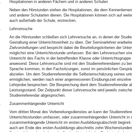
.
Hospitationen in anderen Fächern und in anderen Schulen
Neben den Hörstunden stehen die Hospitationen, die dem Kennenlernen d
und anderer Schularten dienen. Die Hospitationen können sich auf weit
auch außerhalb der Schule, erstrecken.
.
Lehrversuche
An die Hörstunden schließen sich Lehrversuche an, in denen der Studien
Gestaltung einer Unterrichtseinheit zu üben. Der Seminarlehrer erarbeite
Zielvorstellungen und bespricht dabei die Beurteilungskriterien der Unte
möglichst eine Unterrichtsstunde umfassen. Bei den Lehrversuchen sind 
Unterricht des Fachs in der betreffenden Klasse oder Unterrichtsgruppe
anwesend. Diese Lehrversuche sind mit den Studienreferendaren zu besp
Sprache kommen, in den Fachsitzungen, sonst im persönlichen Gespräc
abzielen. Um dem Studienreferendar die Selbsteinschätzung seines unt
ermöglichen, werden nach einer angemessenen Einübungszeit einzelne 
Lehrprobe besprochen. Die Besprechung dient dem Studienreferendar als
Leistungsstand. Der Zeitpunkt dieser Lehrversuche wird jeweils zwisch
Studienreferendar abgesprochen.
.
Zusammenhängender Unterricht
Vom dritten Monat des Vorbereitungsdienstes an kann der Studienrefere
Unterrichtsstunden umfassen, oder zusammenhängenden Unterricht in se
zusammenhängende Unterricht im ersten Ausbildungsabschnitt beginnt 
auch am Ende des ersten Ausbildungs-abschnitts zehn Wochenstunden 