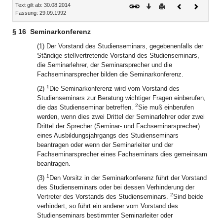
Text gilt ab: 30.08.2014
Download
Drucken
Vorheriges
Nächste
Fassung: 29.09.1992
Dokument
Dokume
§ 16
Seminarkonferenz
(1) Der Vorstand des Studienseminars, gegebenenfalls der
Ständige stellvertretende Vorstand des Studienseminars,
die Seminarlehrer, der Seminarsprecher und die
Fachseminarsprecher bilden die Seminarkonferenz.
1
(2)
Die Seminarkonferenz wird vom Vorstand des
Studienseminars zur Beratung wichtiger Fragen einberufen,
2
die das Studienseminar betreffen.
Sie muß einberufen
werden, wenn dies zwei Drittel der Seminarlehrer oder zwei
Drittel der Sprecher (Seminar- und Fachseminarsprecher)
eines Ausbildungsjahrgangs des Studienseminars
beantragen oder wenn der Seminarleiter und der
Fachseminarsprecher eines Fachseminars dies gemeinsam
beantragen.
1
(3)
Den Vorsitz in der Seminarkonferenz führt der Vorstand
des Studienseminars oder bei dessen Verhinderung der
2
Vertreter des Vorstands des Studienseminars.
Sind beide
verhindert, so führt ein anderer vom Vorstand des
Studienseminars bestimmter Seminarleiter oder