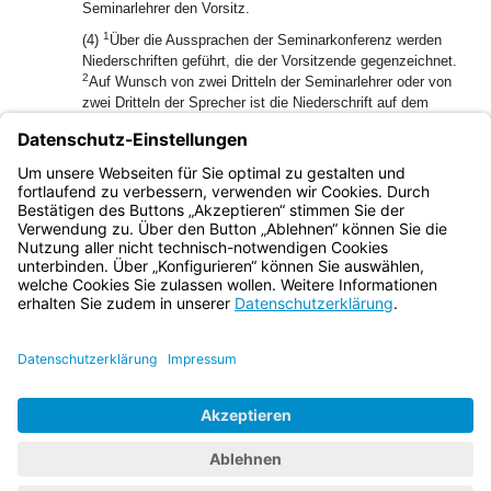
Seminarlehrer den Vorsitz.
1
(4)
Über die Aussprachen der Seminarkonferenz werden
Niederschriften geführt, die der Vorsitzende gegenzeichnet.
2
Auf Wunsch von zwei Dritteln der Seminarlehrer oder von
zwei Dritteln der Sprecher ist die Niederschrift auf dem
Dienstweg dem Staatsministerium vorzulegen.
(5) Wenn an der Schule nur ein oder zwei Fachseminare
bestehen, so ist statt „zwei Drittel der Sprecher“ zu setzen:
„zwei Drittel der Studienreferendare“.
Bayern.de
BayernPortal
Datenschutz
Impressum
Barrierefreiheit
Hilfe
Kontakt
Kontrastwechsel