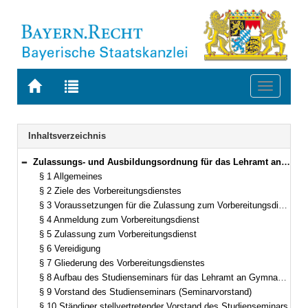
Zur
Zur
Toggle
Startseite
Trefferliste
navigati
von
der
BAYERN.RECHT
letzten
Navigation
Inhaltsverzeichnis
Suche
Zulassungs- und Ausbildungsordnung für das Lehramt an Gymnasien (ZALG) in der Fassung der Bekanntmachung vom 29. September 1992 (GVBl. S. 477) BayRS 2038-3-4-6-1-K (§§ 1–28)
Bereich reduzieren
§ 1 Allgemeines
§ 2 Ziele des Vorbereitungsdienstes
§ 3 Voraussetzungen für die Zulassung zum Vorbereitungsdienst
§ 4 Anmeldung zum Vorbereitungsdienst
§ 5 Zulassung zum Vorbereitungsdienst
§ 6 Vereidigung
§ 7 Gliederung des Vorbereitungsdienstes
§ 8 Aufbau des Studienseminars für das Lehramt an Gymnasien
§ 9 Vorstand des Studienseminars (Seminarvorstand)
§ 10 Ständiger stellvertretender Vorstand des Studienseminars