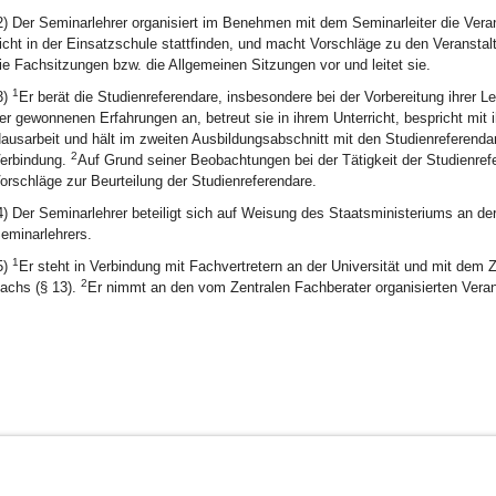
2) Der Seminarlehrer organisiert im Benehmen mit dem Seminarleiter die Vera
icht in der Einsatzschule stattfinden, und macht Vorschläge zu den Veranstal
ie Fachsitzungen bzw. die Allgemeinen Sitzungen vor und leitet sie.
1
3)
Er berät die Studienreferendare, insbesondere bei der Vorbereitung ihrer Leh
er gewonnenen Erfahrungen an, betreut sie in ihrem Unterricht, bespricht mit 
ausarbeit und hält im zweiten Ausbildungsabschnitt mit den Studienreferenda
2
erbindung.
Auf Grund seiner Beobachtungen bei der Tätigkeit der Studienre
orschläge zur Beurteilung der Studienreferendare.
4) Der Seminarlehrer beteiligt sich auf Weisung des Staatsministeriums an de
eminarlehrers.
1
5)
Er steht in Verbindung mit Fachvertretern an der Universität und mit dem 
2
achs (§ 13).
Er nimmt an den vom Zentralen Fachberater organisierten Verans