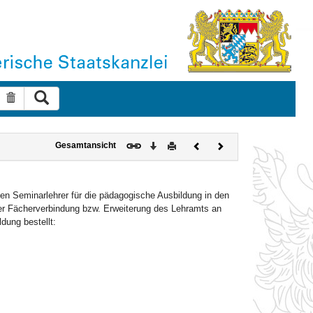
Suche ausführen
Suche zurücksetzen
Download
Drucken
Vorheriges
Nächstes
Gesamtansicht
Dokument
Dokument
en Seminarlehrer für die pädagogische Ausbildung in den
er Fächerverbindung bzw. Erweiterung des Lehramts an
dung bestellt: