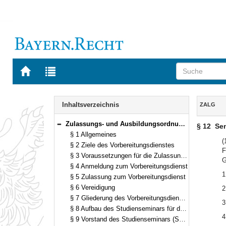
Zur
Zur
Startseite
Trefferliste
von
der
Navigation
BAYERN.RECHT
letzten
Inhalt
Inhaltsverzeichnis
ZALG
Suche
Zulassungs- und Ausbildungsordnung für das Lehramt an Gymnasien (ZALG) in der Fassung der Bekanntmachung vom 29. September 1992 (GVBl. S. 477) BayRS 2038-3-4-6-1-K (§§ 1–28)
§ 12
Sem
Bereich reduzieren
§ 1 Allgemeines
(
§ 2 Ziele des Vorbereitungsdienstes
F
§ 3 Voraussetzungen für die Zulassung zum Vorbereitungsdienst
G
§ 4 Anmeldung zum Vorbereitungsdienst
1
§ 5 Zulassung zum Vorbereitungsdienst
§ 6 Vereidigung
2
§ 7 Gliederung des Vorbereitungsdienstes
3
§ 8 Aufbau des Studienseminars für das Lehramt an Gymnasien
4
§ 9 Vorstand des Studienseminars (Seminarvorstand)