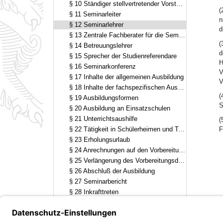
§ 10 Ständiger stellvertretender Vorstand des Studienseminars
(
§ 11 Seminarleiter
n
§ 12 Seminarlehrer
d
§ 13 Zentrale Fachberater für die Seminarausbildung
(
§ 14 Betreuungslehrer
d
§ 15 Sprecher der Studienreferendare
H
§ 16 Seminarkonferenz
V
§ 17 Inhalte der allgemeinen Ausbildung
V
§ 18 Inhalte der fachspezifischen Ausbildung
(
§ 19 Ausbildungsformen
S
§ 20 Ausbildung an Einsatzschulen
§ 21 Unterrichtsaushilfe
(
§ 22 Tätigkeit in Schülerheimen und Tagesheimen
F
§ 23 Erholungsurlaub
§ 24 Anrechnungen auf den Vorbereitungsdienst
§ 25 Verlängerung des Vorbereitungsdienstes, Wiederholung einzelner Ausbildungsabschnitte
§ 26 Abschluß der Ausbildung
§ 27 Seminarbericht
§ 28 Inkrafttreten