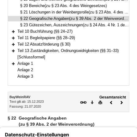
§ 20 Bereiche(zu § 23 Abs. 4 des Weingesetzes)
§ 21 Löschungen in der Weinbergsrolle(zu § 23 Abs. 4 des Weingesetzes)
§ 22 Geografische Angaben(zu § 39 Abs. 2 der Weinverordnung)
§ 23 Gütezeichen, Auszeichnungen(zu § 24 Abs. 4 Nr. 1 des Weingesetzes)
Teil 10 Buchführung (§§ 24–27)
Bereich erweitern
Teil 11 Begleitpapiere (§§ 28–29)
Bereich erweitern
Teil 12 Absatzförderung (§ 30)
Bereich erweitern
Teil 13 Zuständigkeiten, Ordnungswidrigkeiten (§§ 31–33)
Bereich erweitern
[Schlussformel]
Anlage 1
Bereich erweitern
Anlage 2
Anlage 3
Inhalt
BayWeinRAV
Gesamtansicht
Text gilt ab: 15.12.2023
Download
Drucken
Vorheriges
Nächste
Fassung: 21.07.2020
Dokument
Dokume
§ 22
Geografische Angaben
(zu § 39 Abs. 2 der Weinverordnung)
Erstreckt sich eine Lage über das Gebiet mehrerer