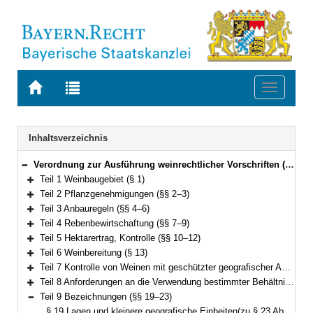
Zur
Zur
Toggle
Startseite
Trefferliste
navigati
von
der
BAYERN.RECHT
letzten
Navigation
Inhaltsverzeichnis
Suche
Verordnung zur Ausführung weinrechtlicher Vorschriften (BayWeinRAV) Vom 21. Juli 2020 (GVBl. S. 410) BayRS 7821-6-V (§§ 1–33)
Bereich reduzieren
Teil 1 Weinbaugebiet (§ 1)
Bereich erweitern
Teil 2 Pflanzgenehmigungen (§§ 2–3)
Bereich erweitern
Teil 3 Anbauregeln (§§ 4–6)
Bereich erweitern
Teil 4 Rebenbewirtschaftung (§§ 7–9)
Bereich erweitern
Teil 5 Hektarertrag, Kontrolle (§§ 10–12)
Bereich erweitern
Teil 6 Weinbereitung (§ 13)
Bereich erweitern
Teil 7 Kontrolle von Weinen mit geschützter geografischer Angabe und Erzeugnissen mit der Angabe einer oder mehrerer Rebsorten oder der Angabe des Erntejahres (§§ 14–17)
Bereich erweitern
Teil 8 Anforderungen an die Verwendung bestimmter Behältnisformen (§ 18)
Bereich erweitern
Teil 9 Bezeichnungen (§§ 19–23)
Bereich reduzieren
§ 19 Lagen und kleinere geografische Einheiten(zu § 23 Abs. 4 des Weingesetzes)