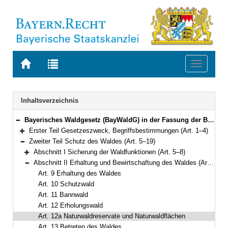
Zur
Zur
Toggle
Startseite
Trefferliste
navigati
von
der
BAYERN.RECHT
letzten
Navigation
Inhaltsverzeichnis
Suche
Bayerisches Waldgesetz (BayWaldG) in der Fassung der Bekanntmachung vom 22. Juli 2005 (GVBl S. 313) BayRS 7902-1-L (Art. 1–52)
Bereich reduzieren
Erster Teil Gesetzeszweck, Begriffsbestimmungen (Art. 1–4)
Bereich erweitern
Zweiter Teil Schutz des Waldes (Art. 5–19)
Bereich reduzieren
Abschnitt I Sicherung der Waldfunktionen (Art. 5–8)
Bereich erweitern
Abschnitt II Erhaltung und Bewirtschaftung des Waldes (Art. 9–17)
Bereich reduzieren
Art. 9 Erhaltung des Waldes
Art. 10 Schutzwald
Art. 11 Bannwald
Art. 12 Erholungswald
Art. 12a Naturwaldreservate und Naturwaldflächen
Art. 13 Betreten des Waldes