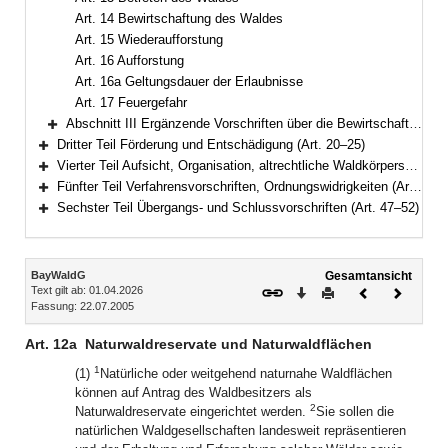
Art. 14 Bewirtschaftung des Waldes
Art. 15 Wiederaufforstung
Art. 16 Aufforstung
Art. 16a Geltungsdauer der Erlaubnisse
Art. 17 Feuergefahr
Abschnitt III Ergänzende Vorschriften über die Bewirtschaftung des Staats- und Körperschaftswaldes (Art. 18–19)
Bereich erweitern
Dritter Teil Förderung und Entschädigung (Art. 20–25)
Bereich erweitern
Vierter Teil Aufsicht, Organisation, altrechtliche Waldkörperschaften, Forstschutz (Art. 26–36)
Bereich erweitern
Fünfter Teil Verfahrensvorschriften, Ordnungswidrigkeiten (Art. 37–46)
Bereich erweitern
Sechster Teil Übergangs- und Schlussvorschriften (Art. 47–52)
Bereich erweitern
Inhalt
BayWaldG
Gesamtansicht
Text gilt ab: 01.04.2026
Download
Drucken
Vorheriges
Nächste
Fassung: 22.07.2005
Dokument
Dokume
Art. 12a
Naturwaldreservate und Naturwaldflächen
1
(1)
Natürliche oder weitgehend naturnahe Waldflächen
können auf Antrag des Waldbesitzers als
2
Naturwaldreservate eingerichtet werden.
Sie sollen die
natürlichen Waldgesellschaften landesweit repräsentieren