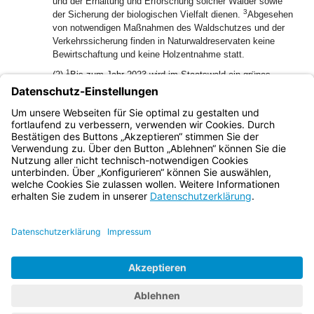
und der Erhaltung und Erforschung solcher Wälder sowie
3
der Sicherung der biologischen Vielfalt dienen.
Abgesehen
von notwendigen Maßnahmen des Waldschutzes und der
Verkehrssicherung finden in Naturwaldreservaten keine
Bewirtschaftung und keine Holzentnahme statt.
1
(2)
Bis zum Jahr 2023 wird im Staatswald ein grünes
Netzwerk eingerichtet, das 10 Prozent des Staatswaldes
umfasst und aus naturnahen Wäldern mit besonderer
Bedeutung für die Biodiversität besteht (Naturwaldflächen).
2
Abs. 1 Satz 3 gilt entsprechend.
Bayern.de
BayernPortal
Datenschutz
Impressum
Barrierefreiheit
Hilfe
Kontakt