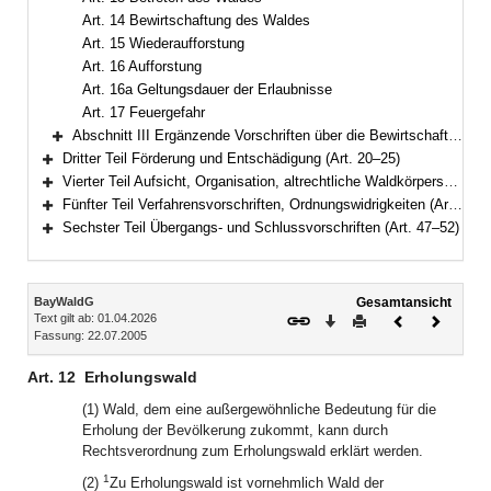
Art. 14 Bewirtschaftung des Waldes
Art. 15 Wiederaufforstung
Art. 16 Aufforstung
Art. 16a Geltungsdauer der Erlaubnisse
Art. 17 Feuergefahr
Abschnitt III Ergänzende Vorschriften über die Bewirtschaftung des Staats- und Körperschaftswaldes (Art. 18–19)
Bereich erweitern
Dritter Teil Förderung und Entschädigung (Art. 20–25)
Bereich erweitern
Vierter Teil Aufsicht, Organisation, altrechtliche Waldkörperschaften, Forstschutz (Art. 26–36)
Bereich erweitern
Fünfter Teil Verfahrensvorschriften, Ordnungswidrigkeiten (Art. 37–46)
Bereich erweitern
Sechster Teil Übergangs- und Schlussvorschriften (Art. 47–52)
Bereich erweitern
Inhalt
BayWaldG
Gesamtansicht
Text gilt ab: 01.04.2026
Download
Drucken
Vorheriges
Nächste
Fassung: 22.07.2005
Dokument
Dokume
Art. 12
Erholungswald
(1) Wald, dem eine außergewöhnliche Bedeutung für die
Erholung der Bevölkerung zukommt, kann durch
Rechtsverordnung zum Erholungswald erklärt werden.
1
(2)
Zu Erholungswald ist vornehmlich Wald der