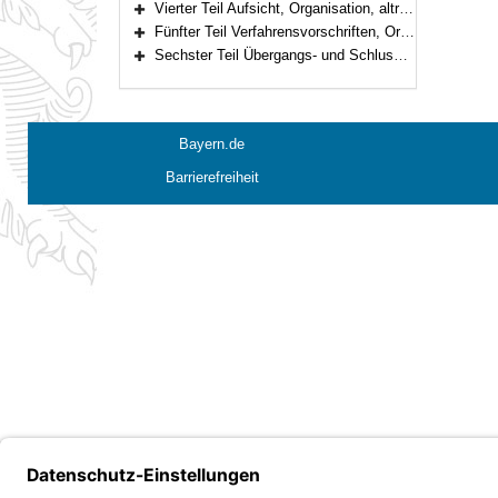
Vierter Teil Aufsicht, Organisation, altrechtliche Waldkörperschaften, Forstschutz (Art. 26–36)
Bereich erweitern
Fünfter Teil Verfahrensvorschriften, Ordnungswidrigkeiten (Art. 37–46)
Bereich erweitern
Sechster Teil Übergangs- und Schlussvorschriften (Art. 47–52)
Bereich erweitern
Bayern.de
Barrierefreiheit