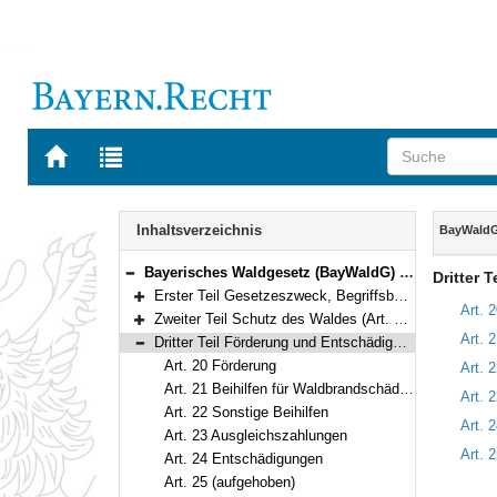
Zur
Zur
Startseite
Trefferliste
von
der
Navigation
BAYERN.RECHT
letzten
Inhalt
Inhaltsverzeichnis
BayWald
Suche
Bayerisches Waldgesetz (BayWaldG) in der Fassung der Bekanntmachung vom 22. Juli 2005 (GVBl S. 313) BayRS 7902-1-L (Art. 1–52)
Dritter 
Bereich reduzieren
Erster Teil Gesetzeszweck, Begriffsbestimmungen (Art. 1–4)
Bereich erweitern
Art. 
Zweiter Teil Schutz des Waldes (Art. 5–19)
Bereich erweitern
Art. 
Dritter Teil Förderung und Entschädigung (Art. 20–25)
Bereich reduzieren
Art. 20 Förderung
Art. 
Art. 21 Beihilfen für Waldbrandschäden
Art. 
Art. 22 Sonstige Beihilfen
Art. 
Art. 23 Ausgleichszahlungen
Art. 
Art. 24 Entschädigungen
Art. 25 (aufgehoben)