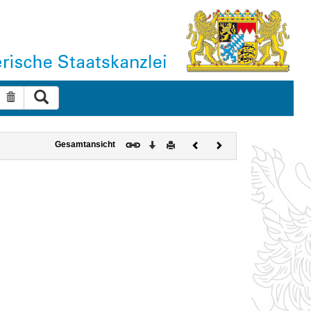
Suche ausführen
Suche zurücksetzen
Download
Drucken
Vorheriges
Nächstes
Gesamtansicht
Dokument
Dokument