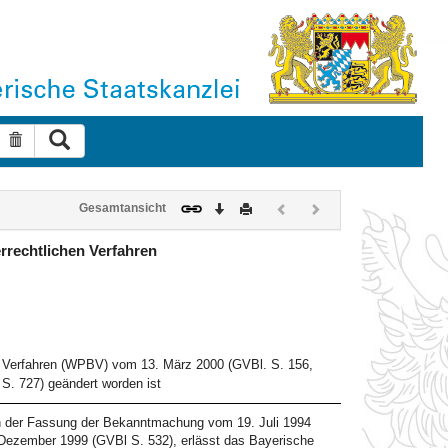
Suche ausführen
Suche zurücksetzen
Download
Drucken
Vorheriges
Nächstes
Gesamtansicht
Dokument
Dokument
(inaktiv)
(inaktiv)
rrechtlichen Verfahren
en Verfahren (WPBV) vom 13. März 2000 (GVBl. S. 156,
S. 727) geändert worden ist
n der Fassung der Bekanntmachung vom 19. Juli 1994
Dezember 1999 (GVBl S. 532), erlässt das Bayerische