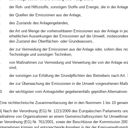
.
der Roh- und Hilfsstoffe, sonstigen Stoffe und Energie, die in der Anla
.
der Quellen der Emissionen aus der Anlage,
.
des Zustands des Anlagengeländes,
.
der Art und Menge der vorhersehbaren Emissionen aus der Anlage in j
erheblichen Auswirkungen der Emissionen auf die Umwelt, insbesonder
den Zustand des Oberflächen- oder Grundwassers,
.
der zur Vermeidung der Emissionen aus der Anlage oder, sofern dies ni
Technologie und sonstigen Techniken,
.
von Maßnahmen zur Vermeidung und Verwertung der von der Anlage erze
sind,
.
der sonstigen zur Erfüllung der Grundpflichten des Betreibers nach Ar
.
der zur Überwachung der Emissionen in die Umwelt vorgesehenen Maß
0.
der wichtigsten vom Antragsteller gegebenenfalls geprüften Alternativen 
Eine nichttechnische Zusammenfassung der in den Nummem 1 bis 10 genannt
4) Nach der Verordnung (EG) Nr. 1221/2009 des Europäischen Parlaments und
eilnahme von Organisationen an einem Gemeinschaftssystem für Umweltman
er Verordnung (EG) Nr. 761/2001, sowie der Beschlüsse der Kommission 2001
nternehmen können auf entsprechende Angaben in der der Kreisverwaltungsbeh