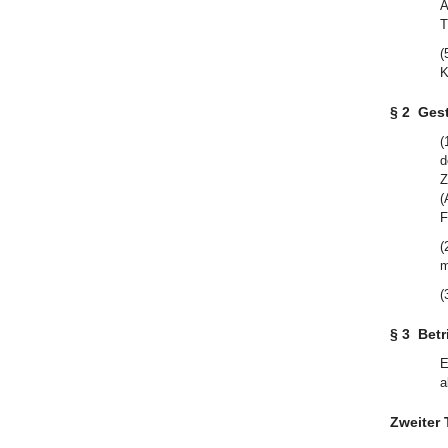
A
T
(
K
§ 2
Gest
(
d
Z
(
F
(
m
(
§ 3
Betr
E
a
Zweiter 