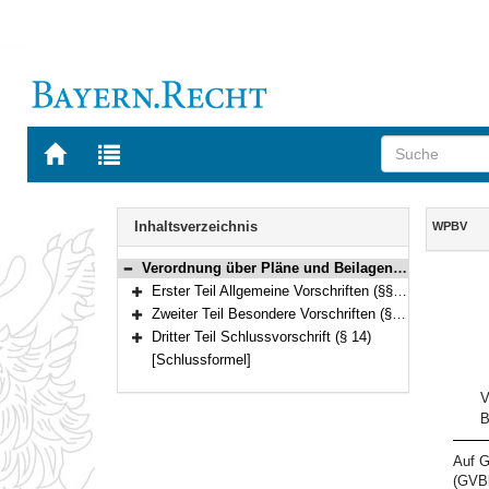
Zur
Zur
Startseite
Trefferliste
von
der
Navigation
BAYERN.RECHT
letzten
Inhalt
Inhaltsverzeichnis
WPBV
Suche
Verordnung über Pläne und Beilagen in wasserrechtlichen Verfahren (WPBV) Vom 13. März 2000 (GVBl. S. 156) BayRS 753-1-6-U (§§ 1–14)
Bereich reduzieren
Erster Teil Allgemeine Vorschriften (§§ 1–3)
Bereich erweitern
Zweiter Teil Besondere Vorschriften (§§ 4–13)
Bereich erweitern
Dritter Teil Schlussvorschrift (§ 14)
Bereich erweitern
[Schlussformel]
V
B
Auf G
(GVBl