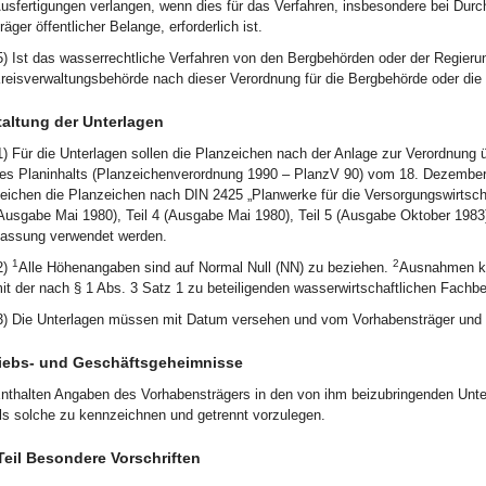
usfertigungen verlangen, wenn dies für das Verfahren, insbesondere bei Durc
räger öffentlicher Belange, erforderlich ist.
5) Ist das wasserrechtliche Verfahren von den Bergbehörden oder der Regieru
reisverwaltungsbehörde nach dieser Verordnung für die Bergbehörde oder die
altung der Unterlagen
1) Für die Unterlagen sollen die Planzeichen nach der Anlage zur Verordnung ü
es Planinhalts (Planzeichenverordnung 1990 – PlanzV 90) vom 18. Dezember 1
eichen die Planzeichen nach DIN 2425 „Planwerke für die Versorgungswirtschaf
Ausgabe Mai 1980), Teil 4 (Ausgabe Mai 1980), Teil 5 (Ausgabe Oktober 1983) 
assung verwendet werden.
1
2
2)
Alle Höhenangaben sind auf Normal Null (NN) zu beziehen.
Ausnahmen kö
it der nach § 1 Abs. 3 Satz 1 zu beteiligenden wasserwirtschaftlichen Fach
3) Die Unterlagen müssen mit Datum versehen und vom Vorhabensträger und 
iebs- und Geschäftsgeheimnisse
nthalten Angaben des Vorhabensträgers in den von ihm beizubringenden Unter
ls solche zu kennzeichnen und getrennt vorzulegen.
Teil Besondere Vorschriften