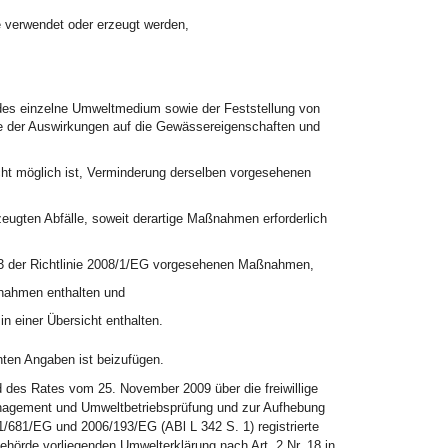
ge verwendet oder erzeugt werden,
edes einzelne Umweltmedium sowie der Feststellung von
e der Auswirkungen auf die Gewässereigenschaften und
cht möglich ist, Verminderung derselben vorgesehenen
ugten Abfälle, soweit derartige Maßnahmen erforderlich
t. 3 der Richtlinie 2008/1/EG vorgesehenen Maßnahmen,
nahmen enthalten und
in einer Übersicht enthalten.
en Angaben ist beizufügen.
 des Rates vom 25. November 2009 über die freiwillige
agement und Umweltbetriebsprüfung und zur Aufhebung
/681/EG und 2006/193/EG (ABl L 342 S. 1) registrierte
örde vorliegenden Umwelterklärung nach Art. 2 Nr. 18 in