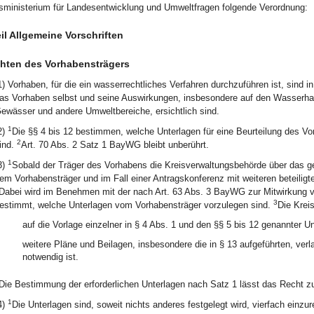
sministerium für Landesentwicklung und Umweltfragen folgende Verordnung:
eil Allgemeine Vorschriften
chten des Vorhabensträgers
1) Vorhaben, für die ein wasserrechtliches Verfahren durchzuführen ist, sind 
as Vorhaben selbst und seine Auswirkungen, insbesondere auf den Wasserha
ewässer und andere Umweltbereiche, ersichtlich sind.
1
2)
Die §§ 4 bis 12 bestimmen, welche Unterlagen für eine Beurteilung des Vo
2
ind.
Art. 70 Abs. 2 Satz 1 BayWG bleibt unberührt.
1
3)
Sobald der Träger des Vorhabens die Kreisverwaltungsbehörde über das gep
em Vorhabensträger und im Fall einer Antragskonferenz mit weiteren beteili
Dabei wird im Benehmen mit der nach Art. 63 Abs. 3 BayWG zur Mitwirkung ve
3
estimmt, welche Unterlagen vom Vorhabensträger vorzulegen sind.
Die Krei
auf die Vorlage einzelner in § 4 Abs. 1 und den §§ 5 bis 12 genannter Un
weitere Pläne und Beilagen, insbesondere die in § 13 aufgeführten, ver
notwendig ist.
Die Bestimmung der erforderlichen Unterlagen nach Satz 1 lässt das Recht zu
1
4)
Die Unterlagen sind, soweit nichts anderes festgelegt wird, vierfach einzu