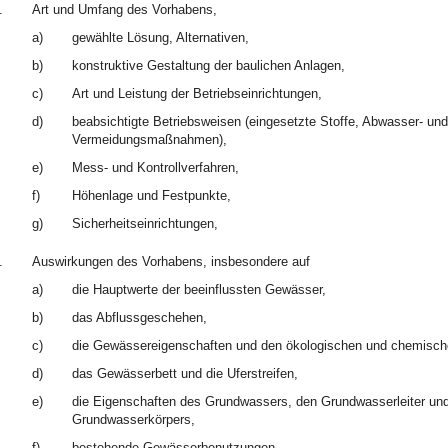
.
Art und Umfang des Vorhabens,
a)
gewählte Lösung, Alternativen,
b)
konstruktive Gestaltung der baulichen Anlagen,
c)
Art und Leistung der Betriebseinrichtungen,
d)
beabsichtigte Betriebsweisen (eingesetzte Stoffe, Abwasser- und
Vermeidungsmaßnahmen),
e)
Mess- und Kontrollverfahren,
f)
Höhenlage und Festpunkte,
g)
Sicherheitseinrichtungen,
.
Auswirkungen des Vorhabens, insbesondere auf
a)
die Hauptwerte der beeinflussten Gewässer,
b)
das Abflussgeschehen,
c)
die Gewässereigenschaften und den ökologischen und chemisch
d)
das Gewässerbett und die Uferstreifen,
e)
die Eigenschaften des Grundwassers, den Grundwasserleiter 
Grundwasserkörpers,
f)
bestehende Gewässerbenutzungen,