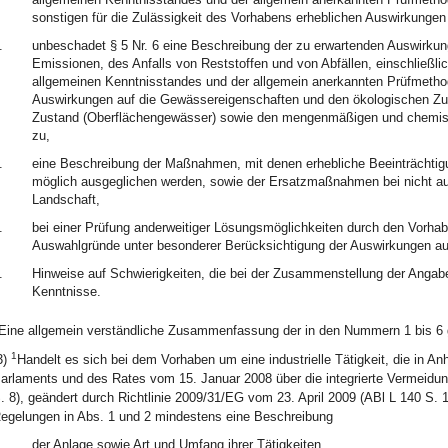
sonstigen für die Zulässigkeit des Vorhabens erheblichen Auswirkungen 
.
unbeschadet § 5 Nr. 6 eine Beschreibung der zu erwartenden Auswirku
Emissionen, des Anfalls von Reststoffen und von Abfällen, einschließl
allgemeinen Kenntnisstandes und der allgemein anerkannten Prüfmetho
Auswirkungen auf die Gewässereigenschaften und den ökologischen Zu
Zustand (Oberflächengewässer) sowie den mengenmäßigen und chemis
zu,
.
eine Beschreibung der Maßnahmen, mit denen erhebliche Beeinträchtig
möglich ausgeglichen werden, sowie der Ersatzmaßnahmen bei nicht ausg
Landschaft,
.
bei einer Prüfung anderweitiger Lösungsmöglichkeiten durch den Vorha
Auswahlgründe unter besonderer Berücksichtigung der Auswirkungen au
.
Hinweise auf Schwierigkeiten, die bei der Zusammenstellung der Angabe
Kenntnisse.
Eine allgemein verständliche Zusammenfassung der in den Nummern 1 bis 6 
1
3)
Handelt es sich bei dem Vorhaben um eine industrielle Tätigkeit, die in A
arlaments und des Rates vom 15. Januar 2008 über die integrierte Vermeid
. 8), geändert durch Richtlinie 2009/31/EG vom 23. April 2009 (ABl L 140 S. 
egelungen in Abs. 1 und 2 mindestens eine Beschreibung
.
der Anlage sowie Art und Umfang ihrer Tätigkeiten,