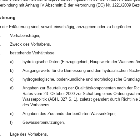
erbindung mit Anhang IV Abschnitt B der Verordnung (EG) Nr. 1221/2009 Be
uterung
n der Erläuterung sind, soweit einschlägig, anzugeben oder zu begründen:
.
Vorhabensträger,
.
Zweck des Vorhabens,
.
bestehende Verhältnisse,
a)
hydrologische Daten (Einzugsgebiet, Hauptwerte der Wasserstän
b)
Ausgangswerte für die Bemessung und den hydraulischen Nachw
c)
hydrogeologische, bodenkundliche und morphologische Grundlage
d)
Angaben zur Beurteilung der Qualitätskomponenten nach der Ri
Rates vom 23. Oktober 2000 zur Schaffung eines Ordnungsrahm
Wasserpolitik (ABl L 327 S. 1), zuletzt geändert durch Richtlini
des Vorhabens,
e)
Angaben des Zustands der berührten Wasserkörper,
f)
Gewässerbenutzungen,
.
Lage des Vorhabens,