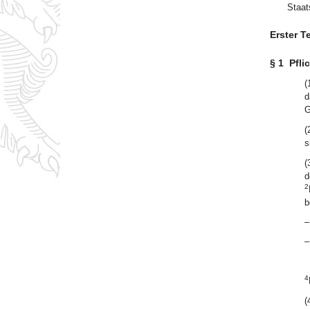
Staat
Erster T
§ 1
Pfli
(
d
G
(
s
(
d
2
b
–
–
4
(