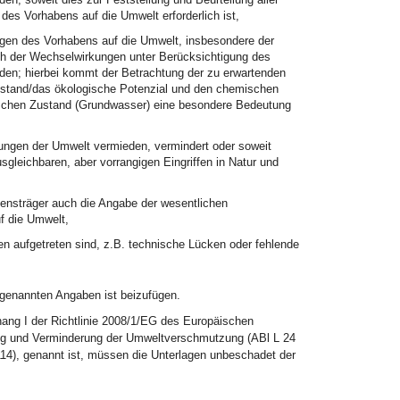
des Vorhabens auf die Umwelt erforderlich ist,
ngen des Vorhabens auf die Umwelt, insbesondere der
ich der Wechselwirkungen unter Berücksichtigung des
den; hierbei kommt der Betrachtung der zu erwartenden
stand/das ökologische Potenzial und den chemischen
chen Zustand (Grundwasser) eine besondere Bedeutung
ungen der Umwelt vermieden, vermindert oder soweit
leichbaren, aber vorrangigen Eingriffen in Natur und
bensträger auch die Angabe der wesentlichen
f die Umwelt,
n aufgetreten sind, z.B. technische Lücken oder fehlende
genannten Angaben ist beizufügen.
nhang I der Richtlinie 2008/1/EG des Europäischen
ung und Verminderung der Umweltverschmutzung (ABl L 24
114), genannt ist, müssen die Unterlagen unbeschadet der