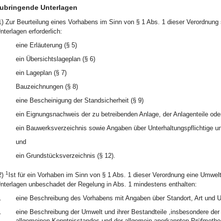
ubringende Unterlagen
1) Zur Beurteilung eines Vorhabens im Sinn von § 1 Abs. 1 dieser Verordnung
nterlagen erforderlich:
eine Erläuterung (§ 5)
ein Übersichtslageplan (§ 6)
ein Lageplan (§ 7)
Bauzeichnungen (§ 8)
eine Bescheinigung der Standsicherheit (§ 9)
ein Eignungsnachweis der zu betreibenden Anlage, der Anlagenteile ode
ein Bauwerksverzeichnis sowie Angaben über Unterhaltungspflichtige un
und
ein Grundstücksverzeichnis (§ 12).
1
2)
Ist für ein Vorhaben im Sinn von § 1 Abs. 1 dieser Verordnung eine Umwel
nterlagen unbeschadet der Regelung in Abs. 1 mindestens enthalten:
.
eine Beschreibung des Vorhabens mit Angaben über Standort, Art und
.
eine Beschreibung der Umwelt und ihrer Bestandteile ,insbesondere der
allgemeinen Kenntnisstandes und der allgemein anerkannten Prüfmethode