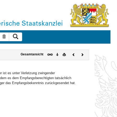
Suche ausführen
Suche zurücksetzen
Download
Drucken
Vorheriges
Nächstes
Gesamtansicht
Dokument
Dokument
 ist es unter Verletzung zwingender
in dem es dem Empfangsberechtigten tatsächlich
änger das Empfangsbekenntnis zurückgesendet hat.