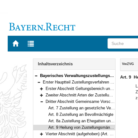
Zur
Zur
Startseite
Trefferliste
von
der
Navigation
BAYERN.RECHT
letzten
Inhalt
Inhaltsverzeichnis
VwZVG
Suche
Bayerisches Verwaltungszustellungs- und Vollstreckungsgesetz (VwZVG) in der Fassung der Bekanntmachung vom 11. November 1970 (BayRS II S. 232) BayRS 2010-2-I (Art. 1–45)
Art. 9
H
Bereich reduzieren
Erster Hauptteil Zustellungsverfahren (Art. 1–17)
Bereich reduzieren
L
Erster Abschnitt Geltungsbereich und Erfordernis der Zustellung (Art. 1)
Z
Bereich erweitern
Zweiter Abschnitt Arten der Zustellung (Art. 2–6)
z
Bereich erweitern
Dritter Abschnitt Gemeinsame Vorschriften für alle Zustellungsarten (Art. 7–9)
Bereich reduzieren
Art. 7 Zustellung an gesetzliche Vertreter
Art. 8 Zustellung an Bevollmächtigte
Art. 8a Zustellung an Ehegatten und Lebenspartner
Art. 9 Heilung von Zustellungsmängeln
Vierter Abschnitt (aufgehoben) (Art. 10–13)
Bereich erweitern