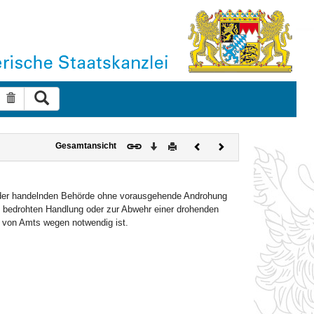
Suche ausführen
Suche zurücksetzen
Download
Drucken
Vorheriges
Nächstes
Gesamtansicht
Dokument
Dokument
 der handelnden Behörde ohne vorausgehende Androhung
e bedrohten Handlung oder zur Abwehr einer drohenden
e von Amts wegen notwendig ist.