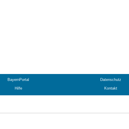
BayernPortal
Datenschutz
Hilfe
Kontakt