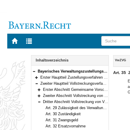
Zur
Zur
Startseite
Trefferliste
von
der
Navigation
BAYERN.RECHT
letzten
Inhalt
Inhaltsverzeichnis
VwZVG
Suche
Bayerisches Verwaltungszustellungs- und Vollstreckungsgesetz (VwZVG) in der Fassung der Bekanntmachung vom 11. November 1970 (BayRS II S. 232) BayRS 2010-2-I (Art. 1–45)
Art. 35
Bereich reduzieren
Erster Hauptteil Zustellungsverfahren (Art. 1–17)
Bereich erweitern
E
Zweiter Hauptteil Vollstreckungsverfahren (Art. 18–41a)
a
Bereich reduzieren
Erster Abschnitt Gemeinsame Vorschriften (Art. 18–22)
G
Bereich erweitern
Zweiter Abschnitt Vollstreckung von Verwaltungsakten, mit denen eine Geldleistung gefordert wird (Art. 23–28)
Bereich erweitern
Dritter Abschnitt Vollstreckung von Verwaltungsakten, mit denen eine Handlung, Duldung oder Unterlassung gefordert wird (Art. 29–39)
Bereich reduzieren
Art. 29 Zulässigkeit des Verwaltungszwangs; Zwangsmittel
Art. 30 Zuständigkeit
Art. 31 Zwangsgeld
Art. 32 Ersatzvornahme