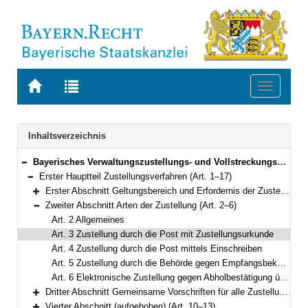
Zur
Zur
Toggle
Startseite
Trefferliste
navigati
von
der
BAYERN.RECHT
letzten
Navigation
Inhaltsverzeichnis
Suche
Bayerisches Verwaltungszustellungs- und Vollstreckungsgesetz (VwZVG) in der Fassung der Bekanntmachung vom 11. November 1970 (BayRS II S. 232) BayRS 2010-2-I (Art. 1–45)
Bereich reduzieren
Erster Hauptteil Zustellungsverfahren (Art. 1–17)
Bereich reduzieren
Erster Abschnitt Geltungsbereich und Erfordernis der Zustellung (Art. 1)
Bereich erweitern
Zweiter Abschnitt Arten der Zustellung (Art. 2–6)
Bereich reduzieren
Art. 2 Allgemeines
Art. 3 Zustellung durch die Post mit Zustellungsurkunde
Art. 4 Zustellung durch die Post mittels Einschreiben
Art. 5 Zustellung durch die Behörde gegen Empfangsbekenntnis; elektronische Zustellung
Art. 6 Elektronische Zustellung gegen Abholbestätigung über De-Mail-Dienste
Dritter Abschnitt Gemeinsame Vorschriften für alle Zustellungsarten (Art. 7–9)
Bereich erweitern
Vierter Abschnitt (aufgehoben) (Art. 10–13)