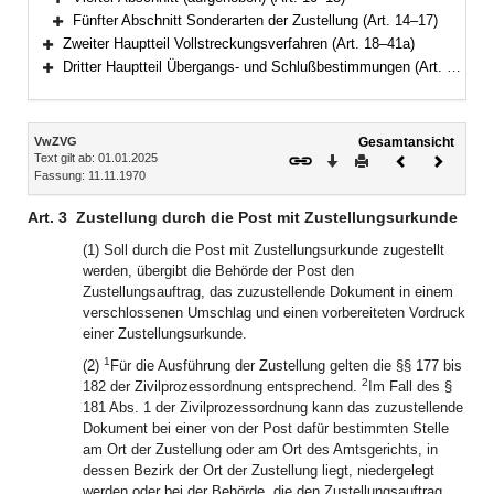
Bereich erweitern
Fünfter Abschnitt Sonderarten der Zustellung (Art. 14–17)
Bereich erweitern
Zweiter Hauptteil Vollstreckungsverfahren (Art. 18–41a)
Bereich erweitern
Dritter Hauptteil Übergangs- und Schlußbestimmungen (Art. 42–45)
Bereich erweitern
Inhalt
VwZVG
Gesamtansicht
Text gilt ab: 01.01.2025
Download
Drucken
Vorheriges
Nächste
Fassung: 11.11.1970
Dokument
Dokume
Art. 3
Zustellung durch die Post mit Zustellungsurkunde
(1) Soll durch die Post mit Zustellungsurkunde zugestellt
werden, übergibt die Behörde der Post den
Zustellungsauftrag, das zuzustellende Dokument in einem
verschlossenen Umschlag und einen vorbereiteten Vordruck
einer Zustellungsurkunde.
1
(2)
Für die Ausführung der Zustellung gelten die §§ 177 bis
2
182 der Zivilprozessordnung entsprechend.
Im Fall des §
181 Abs. 1 der Zivilprozessordnung kann das zuzustellende
Dokument bei einer von der Post dafür bestimmten Stelle
am Ort der Zustellung oder am Ort des Amtsgerichts, in
dessen Bezirk der Ort der Zustellung liegt, niedergelegt
werden oder bei der Behörde, die den Zustellungsauftrag