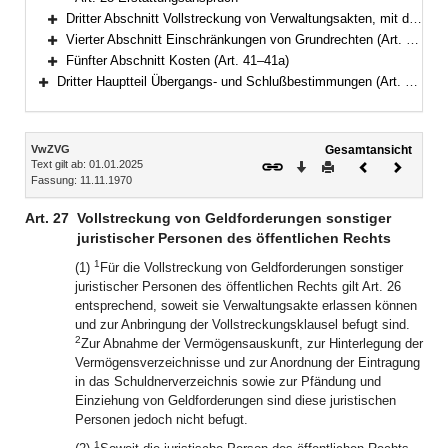
Dritter Abschnitt Vollstreckung von Verwaltungsakten, mit denen eine Handlung, Duldung oder Unterlassung gefordert wird (Art. 29–39)
Bereich erweitern
Vierter Abschnitt Einschränkungen von Grundrechten (Art. 40)
Bereich erweitern
Fünfter Abschnitt Kosten (Art. 41–41a)
Bereich erweitern
Dritter Hauptteil Übergangs- und Schlußbestimmungen (Art. 42–45)
Bereich erweitern
Inhalt
VwZVG
Gesamtansicht
Text gilt ab: 01.01.2025
Download
Drucken
Vorheriges
Nächste
Fassung: 11.11.1970
Dokument
Dokume
Art. 27
Vollstreckung von Geldforderungen sonstiger
juristischer Personen des öffentlichen Rechts
1
(1)
Für die Vollstreckung von Geldforderungen sonstiger
juristischer Personen des öffentlichen Rechts gilt Art. 26
entsprechend, soweit sie Verwaltungsakte erlassen können
und zur Anbringung der Vollstreckungsklausel befugt sind.
2
Zur Abnahme der Vermögensauskunft, zur Hinterlegung der
Vermögensverzeichnisse und zur Anordnung der Eintragung
in das Schuldnerverzeichnis sowie zur Pfändung und
Einziehung von Geldforderungen sind diese juristischen
Personen jedoch nicht befugt.
1