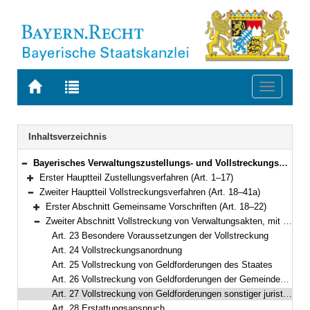
Zur
Zur
Toggle
Startseite
Trefferliste
navigati
von
der
BAYERN.RECHT
letzten
Navigation
Inhaltsverzeichnis
Suche
Bayerisches Verwaltungszustellungs- und Vollstreckungsgesetz (VwZVG) in der Fassung der Bekanntmachung vom 11. November 1970 (BayRS II S. 232) BayRS 2010-2-I (Art. 1–45)
Bereich reduzieren
Erster Hauptteil Zustellungsverfahren (Art. 1–17)
Bereich erweitern
Zweiter Hauptteil Vollstreckungsverfahren (Art. 18–41a)
Bereich reduzieren
Erster Abschnitt Gemeinsame Vorschriften (Art. 18–22)
Bereich erweitern
Zweiter Abschnitt Vollstreckung von Verwaltungsakten, mit denen eine Geldleistung gefordert wird (Art. 23–28)
Bereich reduzieren
Art. 23 Besondere Voraussetzungen der Vollstreckung
Art. 24 Vollstreckungsanordnung
Art. 25 Vollstreckung von Geldforderungen des Staates
Art. 26 Vollstreckung von Geldforderungen der Gemeinden, Landkreise, Bezirke und Zweckverbände
Art. 27 Vollstreckung von Geldforderungen sonstiger juristischer Personen des öffentlichen Rechts
Art. 28 Erstattungsanspruch