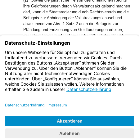
(2)
Soweit die juristische Person des öffentlichen Rechts
ihre Geldforderungen durch Verwaltungsakt geltend machen
darf, kann die Staatsregierung durch Rechtsverordnung die
Befugnis zur Anbringung der Vollstreckungsklausel und
abweichend von Abs. 1 Satz 2 auch die Befugnis zur
Pfändung und Einziehung von Geldforderungen erteilen,
wenn bei der juristischen Person des öffentlichen Rechts
gewährleistet ist, daß die Vollstreckungsverfahren
2
ordnungsgemäß durchgeführt werden.
Art. 91 Abs. 4 der
Gemeindeordnung, Art. 79 Abs. 4 der Landkreisordnung und
Art. 77 Abs. 4 der Bezirksordnung bleiben unberührt.
Bayern.de
BayernPortal
Datenschutz
Impressum
Barrierefreiheit
Hilfe
Kontakt