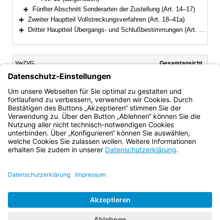
Fünfter Abschnitt Sonderarten der Zustellung (Art. 14–17)
Bereich erweitern
Zweiter Hauptteil Vollstreckungsverfahren (Art. 18–41a)
Bereich erweitern
Dritter Hauptteil Übergangs- und Schlußbestimmungen (Art. 42–45)
Bereich erweitern
Inhalt
VwZVG
Gesamtansicht
Text gilt ab: 01.01.2025
Download
Drucken
Vorheriges
Nächste
Fassung: 11.11.1970
Dokument
Dokume
Art. 10
(aufgehoben)
Bayern.de
BayernPortal
Datenschutz
Impressum
Barrierefreiheit
Hilfe
Kontakt