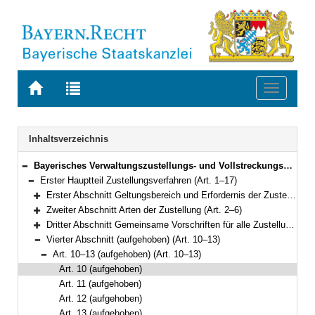
Zur
Zur
Toggle
Startseite
Trefferliste
navigati
von
der
BAYERN.RECHT
letzten
Navigation
Inhaltsverzeichnis
Suche
Bayerisches Verwaltungszustellungs- und Vollstreckungsgesetz (VwZVG) in der Fassung der Bekanntmachung vom 11. November 1970 (BayRS II S. 232) BayRS 2010-2-I (Art. 1–45)
Bereich reduzieren
Erster Hauptteil Zustellungsverfahren (Art. 1–17)
Bereich reduzieren
Erster Abschnitt Geltungsbereich und Erfordernis der Zustellung (Art. 1)
Bereich erweitern
Zweiter Abschnitt Arten der Zustellung (Art. 2–6)
Bereich erweitern
Dritter Abschnitt Gemeinsame Vorschriften für alle Zustellungsarten (Art. 7–9)
Bereich erweitern
Vierter Abschnitt (aufgehoben) (Art. 10–13)
Bereich reduzieren
Art. 10–13 (aufgehoben) (Art. 10–13)
Bereich reduzieren
Art. 10 (aufgehoben)
Art. 11 (aufgehoben)
Art. 12 (aufgehoben)
Art. 13 (aufgehoben)