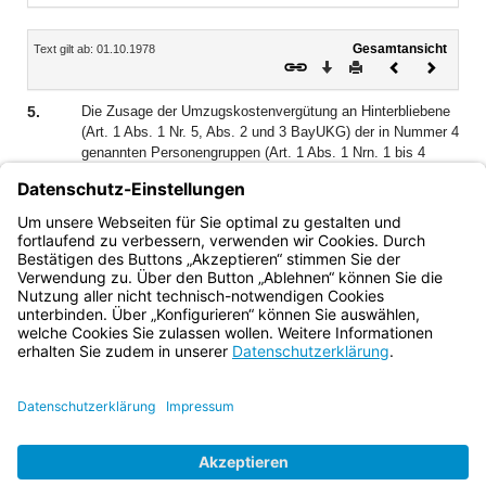
Inhalt
Gesamtansicht
Text gilt ab: 01.10.1978
Download
Drucken
Vorheriges
Nächste
Dokument
Dokume
5.
Die Zusage der Umzugskostenvergütung an Hinterbliebene
(Art. 1 Abs. 1 Nr. 5, Abs. 2 und 3 BayUKG) der in Nummer 4
genannten Personengruppen (Art. 1 Abs. 1 Nrn. 1 bis 4
BayUKG, Art. 17 BayUKG, § 44 BAT, § 40 MTL II) erfolgt in
den Fällen des Art. 2 Abs. 2 Nr. 3 und des Art. 2 Abs. 3
Satz 1 Nr. 3 BayUKG von der nach Nummer 1.4 für den
Beschäftigten zuständig gewesenen Behörde.
Bayern.de
BayernPortal
Datenschutz
Impressum
Barrierefreiheit
Hilfe