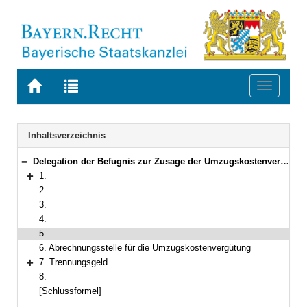
Zur
Zur
Toggle
Startseite
Trefferliste
navigati
von
der
BAYERN.RECHT
letzten
Navigation
Inhaltsverzeichnis
Suche
Delegation der Befugnis zur Zusage der Umzugskostenvergütung
Bereich reduzieren
1.
Bereich erweitern
2.
3.
4.
5.
6. Abrechnungsstelle für die Umzugskostenvergütung
7. Trennungsgeld
Bereich erweitern
8.
[Schlussformel]