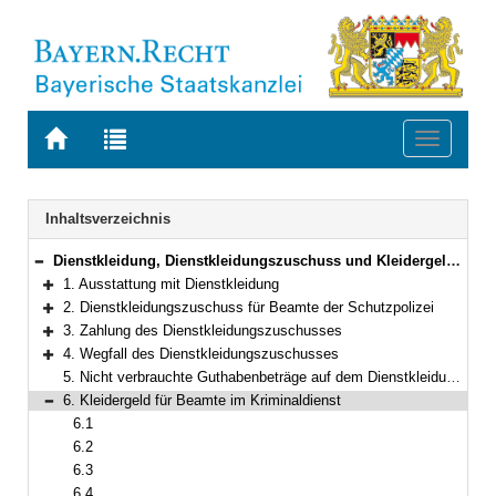
Zur
Zur
Toggle
Startseite
Trefferliste
navigati
von
der
BAYERN.RECHT
letzten
Navigation
Inhaltsverzeichnis
Suche
Dienstkleidung, Dienstkleidungszuschuss und Kleidergeld für die Bediensteten der Bayerischen staatlichen Polizei
Bereich reduzieren
1. Ausstattung mit Dienstkleidung
Bereich erweitern
2. Dienstkleidungszuschuss für Beamte der Schutzpolizei
Bereich erweitern
3. Zahlung des Dienstkleidungszuschusses
Bereich erweitern
4. Wegfall des Dienstkleidungszuschusses
Bereich erweitern
5. Nicht verbrauchte Guthabenbeträge auf dem Dienstkleidungskonto
6. Kleidergeld für Beamte im Kriminaldienst
Bereich reduzieren
6.1
6.2
6.3
6.4