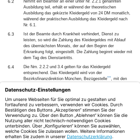
6.2
Nimmt ein Beamter an einer unter Nr. 2.2.1 genannten
Ausbildung teil, erhält er während der theoretischen
Ausbildung das gekürzte Kleidergeld von 24 DM monatlich,
während der praktischen Ausbildung das Kleidergeld nach
Nr. 6.1.
6.3
Ist der Beamte durch Krankheit verhindert, Dienst zu
leisten, so wird die Zahlung des Kleidergeldes mit Ablauf
des übernächsten Monats, der auf den Beginn der
Erkrankung folgt, eingestellt. Die Zahlung beginnt wieder mit
dem Tag des Dienstantritts.
6.4
Die Nrn. 2.2.2 und 3.4 gelten für das Kleidergeld
entsprechend. Das Kleidergeld wird von der
***
Bezirksfinanzdirektion München, Bezügestelle
, mit den
Dienstbezügen gezahlt.
***
[Amtl. Anm.:]
nunmehr: zuständige Bezügestelle des
Landesamts für Finanzen
Bayern.de
BayernPortal