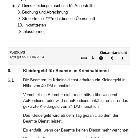
7. Dienstkleidungszuschuss für Angestellte
Bereich erweitern
8. Buchung und Abrechnung
9. Steuerfreiheit****redaktionelle Überschrift
10. Inkrafttreten
[Schlussformel]
Inhalt
PolDKlVS
Gesamtansicht
Text gilt ab: 01.04.2024
Download
Drucken
Vorheriges
Nächste
Dokument
Dokume
6.
Kleidergeld für Beamte im Kriminaldienst
6.1
Die Beamten im Kriminaldienst erhalten ein Kleidergeld in
Höhe von 40 DM monatlich.
Verrichtet ein Beamter nicht regelmäßig überwiegend
Außendienst oder wird er außendienstunfähig, erhält er das
gekürzte Kleidergeld von 24 DM monatlich.
Das Kleidergeld wird ab dem Tag gezahlt, ab dem der
Beamte Dienst leistet.
Es entfällt, wenn der Beamte keinen Dienst mehr verrichtet.