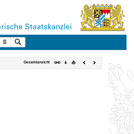
Suche ausführen
Suche zurücksetzen
Download
Drucken
Vorheriges
Nächstes
Gesamtansicht
Dokument
Dokument