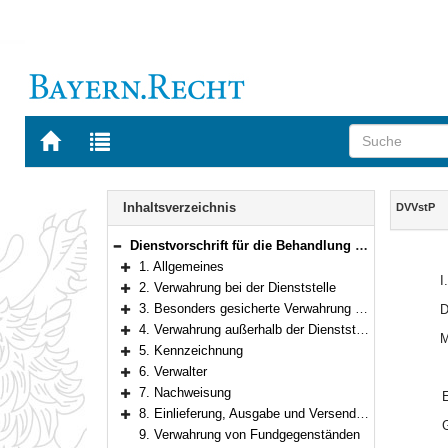
Zur
Zur
Startseite
Trefferliste
von
der
Navigation
BAYERN.RECHT
letzten
Inhalt
Inhaltsverzeichnis
DVVstP
Suche
Dienstvorschrift für die Behandlung von Verwahrstücken bei staatlichen Polizeidienststellen
Bereich reduzieren
1. Allgemeines
Bereich erweitern
I
2. Verwahrung bei der Dienststelle
Bereich erweitern
3. Besonders gesicherte Verwahrung bei der Dienststelle
D
Bereich erweitern
4. Verwahrung außerhalb der Dienststelle
M
Bereich erweitern
5. Kennzeichnung
Bereich erweitern
6. Verwalter
Bereich erweitern
7. Nachweisung
Bereich erweitern
8. Einlieferung, Ausgabe und Versendung
Bereich erweitern
9. Verwahrung von Fundgegenständen