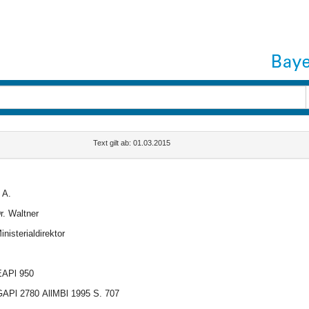
Text gilt ab: 01.03.2015
. A.
r. Waltner
inisterialdirektor
EAPl 950
GAPl 2780
AllMBl 1995 S. 707