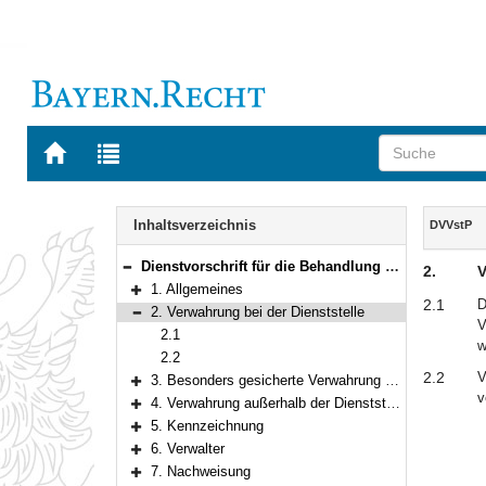
Zur
Zur
Startseite
Trefferliste
von
der
Navigation
BAYERN.RECHT
letzten
Inhalt
Inhaltsverzeichnis
DVVstP
Suche
Dienstvorschrift für die Behandlung von Verwahrstücken bei staatlichen Polizeidienststellen
2.
V
Bereich reduzieren
1. Allgemeines
Bereich erweitern
2.1
D
2. Verwahrung bei der Dienststelle
V
Bereich reduzieren
2.1
w
2.2
2.2
V
3. Besonders gesicherte Verwahrung bei der Dienststelle
Bereich erweitern
v
4. Verwahrung außerhalb der Dienststelle
Bereich erweitern
5. Kennzeichnung
Bereich erweitern
6. Verwalter
Bereich erweitern
7. Nachweisung
Bereich erweitern