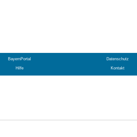
BayernPortal
Datenschutz
Hilfe
Kontakt