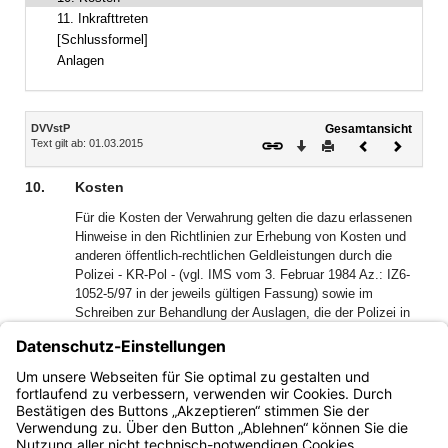
11. Inkrafttreten
[Schlussformel]
Anlagen
Inhalt
DVVstP
Gesamtansicht
Text gilt ab: 01.03.2015
Download
Drucken
Vorheriges
Nächste
Dokument
Dokume
10.
Kosten
Für die Kosten der Verwahrung gelten die dazu erlassenen
Hinweise in den Richtlinien zur Erhebung von Kosten und
anderen öffentlich-rechtlichen Geldleistungen durch die
Polizei ‑ KR-Pol ‑ (vgl. IMS vom 3. Februar 1984 Az.: IZ6-
1052-5/97 in der jeweils gültigen Fassung) sowie im
Schreiben zur Behandlung der Auslagen, die der Polizei in
Straf- beziehungsweise Ordnungswidrigkeitenverfahren
entstehen (IMS vom 2. Juli 1992 Az.: IZ6-1051.479 in der
jeweils gültigen Fassung).