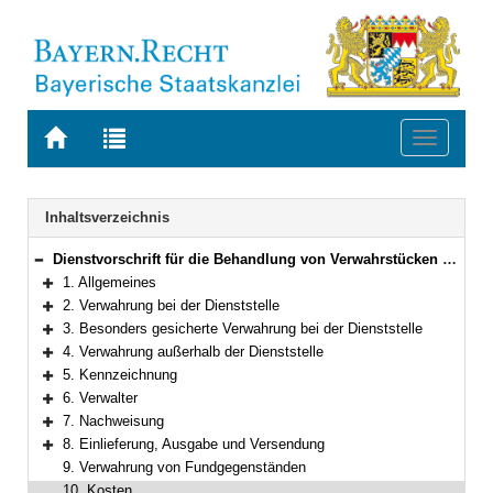
Zur
Zur
Toggle
Startseite
Trefferliste
navigati
von
der
BAYERN.RECHT
letzten
Navigation
Inhaltsverzeichnis
Suche
Dienstvorschrift für die Behandlung von Verwahrstücken bei staatlichen Polizeidienststellen
Bereich reduzieren
1. Allgemeines
Bereich erweitern
2. Verwahrung bei der Dienststelle
Bereich erweitern
3. Besonders gesicherte Verwahrung bei der Dienststelle
Bereich erweitern
4. Verwahrung außerhalb der Dienststelle
Bereich erweitern
5. Kennzeichnung
Bereich erweitern
6. Verwalter
Bereich erweitern
7. Nachweisung
Bereich erweitern
8. Einlieferung, Ausgabe und Versendung
Bereich erweitern
9. Verwahrung von Fundgegenständen
10. Kosten