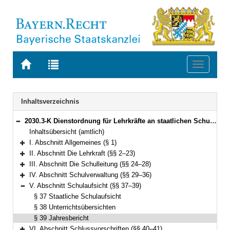
Zur
Zur
Toggle
Startseite
Trefferliste
navigati
von
der
BAYERN.RECHT
letzten
Navigation
Inhaltsverzeichnis
Suche
2030.3-K Dienstordnung für Lehrkräfte an staatlichen Schulen in Bayern (Lehrerdienstordnung – LDO) Bekanntmachung des Bayerischen Staatsministeriums für Bildung und Kultus, Wissenschaft und Kunst vom 5. Juli 2014, Az. II.5-5 P 4011.1-6b.52 562 (KWMBl. S. 112) (§§ 1–41)
Bereich reduzieren
Inhaltsübersicht (amtlich)
I. Abschnitt Allgemeines (§ 1)
Bereich erweitern
II. Abschnitt Die Lehrkraft (§§ 2–23)
Bereich erweitern
III. Abschnitt Die Schulleitung (§§ 24–28)
Bereich erweitern
IV. Abschnitt Schulverwaltung (§§ 29–36)
Bereich erweitern
V. Abschnitt Schulaufsicht (§§ 37–39)
Bereich reduzieren
§ 37 Staatliche Schulaufsicht
§ 38 Unterrichtsübersichten
§ 39 Jahresbericht
VI. Abschnitt Schlussvorschriften (§§ 40–41)