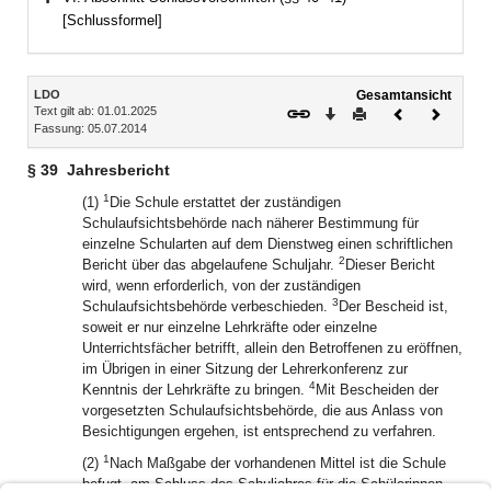
Bereich erweitern
[Schlussformel]
Inhalt
LDO
Gesamtansicht
Text gilt ab: 01.01.2025
Download
Drucken
Vorheriges
Nächste
Fassung: 05.07.2014
Dokument
Dokume
§ 39
Jahresbericht
1
(1)
Die Schule erstattet der zuständigen
Schulaufsichtsbehörde nach näherer Bestimmung für
einzelne Schularten auf dem Dienstweg einen schriftlichen
2
Bericht über das abgelaufene Schuljahr.
Dieser Bericht
wird, wenn erforderlich, von der zuständigen
3
Schulaufsichtsbehörde verbeschieden.
Der Bescheid ist,
soweit er nur einzelne Lehrkräfte oder einzelne
Unterrichtsfächer betrifft, allein den Betroffenen zu eröffnen,
im Übrigen in einer Sitzung der Lehrerkonferenz zur
4
Kenntnis der Lehrkräfte zu bringen.
Mit Bescheiden der
vorgesetzten Schulaufsichtsbehörde, die aus Anlass von
Besichtigungen ergehen, ist entsprechend zu verfahren.
1
(2)
Nach Maßgabe der vorhandenen Mittel ist die Schule
befugt, am Schluss des Schuljahres für die Schülerinnen