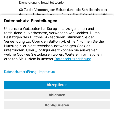
Dienstordnung beachtet werden.
(3) Zu der Vertretung der Schule durch die Schulleiterin oder
den Schulleiter nach außen (Art. 57 Abs. 3 BayEUG) gehört
insbesondere die Vertretung gegenüber den
Erziehungsberechtigten, den Ausbildenden, den
Arbeitgebern, dem Aufwandsträger, den Aufsichtsbehörden
und den sonstigen Dienststellen.
Bayern.de
BayernPortal
Datenschutz
Impressum
Barrierefreiheit
Hilfe
Kontakt
Kontrastwechsel
Schriftgröße