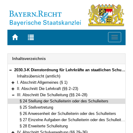
Zur
Zur
Toggle
Startseite
Trefferliste
navigati
von
der
BAYERN.RECHT
letzten
Navigation
Inhaltsverzeichnis
Suche
2030.3-K Dienstordnung für Lehrkräfte an staatlichen Schulen in Bayern (Lehrerdienstordnung – LDO) Bekanntmachung des Bayerischen Staatsministeriums für Bildung und Kultus, Wissenschaft und Kunst vom 5. Juli 2014, Az. II.5-5 P 4011.1-6b.52 562 (KWMBl. S. 112) (§§ 1–41)
Bereich reduzieren
Inhaltsübersicht (amtlich)
I. Abschnitt Allgemeines (§ 1)
Bereich erweitern
II. Abschnitt Die Lehrkraft (§§ 2–23)
Bereich erweitern
III. Abschnitt Die Schulleitung (§§ 24–28)
Bereich reduzieren
§ 24 Stellung der Schulleiterin oder des Schulleiters
§ 25 Stellvertretung
§ 26 Anwesenheit der Schulleiterin oder des Schulleiters
§ 27 Einzelne Aufgaben der Schulleiterin oder des Schulleiters
§ 28 Erweiterte Schulleitung
IV. Abschnitt Schulverwaltung (§§ 29–36)