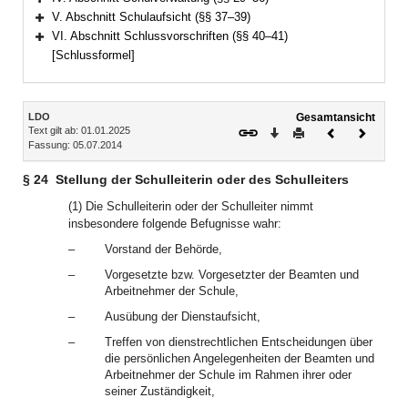
Bereich erweitern
V. Abschnitt Schulaufsicht (§§ 37–39)
Bereich erweitern
VI. Abschnitt Schlussvorschriften (§§ 40–41)
Bereich erweitern
[Schlussformel]
Inhalt
LDO
Gesamtansicht
Text gilt ab: 01.01.2025
Download
Drucken
Vorheriges
Nächste
Fassung: 05.07.2014
Dokument
Dokume
§ 24
Stellung der Schulleiterin oder des Schulleiters
(1) Die Schulleiterin oder der Schulleiter nimmt
insbesondere folgende Befugnisse wahr:
–
Vorstand der Behörde,
–
Vorgesetzte bzw. Vorgesetzter der Beamten und
Arbeitnehmer der Schule,
–
Ausübung der Dienstaufsicht,
–
Treffen von dienstrechtlichen Entscheidungen über
die persönlichen Angelegenheiten der Beamten und
Arbeitnehmer der Schule im Rahmen ihrer oder
seiner Zuständigkeit,