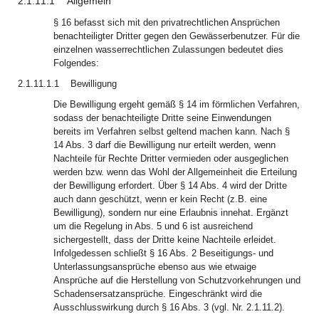
2.1.11.1
Allgemein
§ 16 befasst sich mit den privatrechtlichen Ansprüchen
benachteiligter Dritter gegen den Gewässerbenutzer. Für die
einzelnen wasserrechtlichen Zulassungen bedeutet dies
Folgendes:
2.1.11.1.1
Bewilligung
Die Bewilligung ergeht gemäß § 14 im förmlichen Verfahren,
sodass der benachteiligte Dritte seine Einwendungen
bereits im Verfahren selbst geltend machen kann. Nach §
14 Abs. 3 darf die Bewilligung nur erteilt werden, wenn
Nachteile für Rechte Dritter vermieden oder ausgeglichen
werden bzw. wenn das Wohl der Allgemeinheit die Erteilung
der Bewilligung erfordert. Über § 14 Abs. 4 wird der Dritte
auch dann geschützt, wenn er kein Recht (z.B. eine
Bewilligung), sondern nur eine Erlaubnis innehat. Ergänzt
um die Regelung in Abs. 5 und 6 ist ausreichend
sichergestellt, dass der Dritte keine Nachteile erleidet.
Infolgedessen schließt § 16 Abs. 2 Beseitigungs- und
Unterlassungsansprüche ebenso aus wie etwaige
Ansprüche auf die Herstellung von Schutzvorkehrungen und
Schadensersatzansprüche. Eingeschränkt wird die
Ausschlusswirkung durch § 16 Abs. 3 (vgl. Nr. 2.1.11.2).