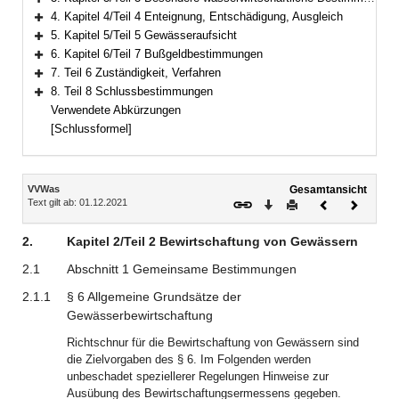
Bereich erweitern
4. Kapitel 4/Teil 4 Enteignung, Entschädigung, Ausgleich
Bereich erweitern
5. Kapitel 5/Teil 5 Gewässeraufsicht
Bereich erweitern
6. Kapitel 6/Teil 7 Bußgeldbestimmungen
Bereich erweitern
7. Teil 6 Zuständigkeit, Verfahren
Bereich erweitern
8. Teil 8 Schlussbestimmungen
Bereich erweitern
Verwendete Abkürzungen
[Schlussformel]
Inhalt
VVWas
Gesamtansicht
Text gilt ab: 01.12.2021
Download
Drucken
Vorheriges
Nächste
Dokument
Dokume
2.
Kapitel 2/Teil 2 Bewirtschaftung von Gewässern
2.1
Abschnitt 1 Gemeinsame Bestimmungen
2.1.1
§ 6 Allgemeine Grundsätze der
Gewässerbewirtschaftung
Richtschnur für die Bewirtschaftung von Gewässern sind
die Zielvorgaben des § 6. Im Folgenden werden
unbeschadet speziellerer Regelungen Hinweise zur
Ausübung des Bewirtschaftungsermessens gegeben.