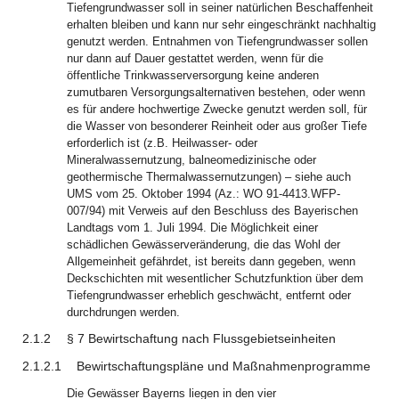
Tiefengrundwasser soll in seiner natürlichen Beschaffenheit
erhalten bleiben und kann nur sehr eingeschränkt nachhaltig
genutzt werden. Entnahmen von Tiefengrundwasser sollen
nur dann auf Dauer gestattet werden, wenn für die
öffentliche Trinkwasserversorgung keine anderen
zumutbaren Versorgungsalternativen bestehen, oder wenn
es für andere hochwertige Zwecke genutzt werden soll, für
die Wasser von besonderer Reinheit oder aus großer Tiefe
erforderlich ist (z.B. Heilwasser- oder
Mineralwassernutzung, balneomedizinische oder
geothermische Thermalwassernutzungen) – siehe auch
UMS vom 25. Oktober 1994 (Az.: WO 91-4413.WFP-
007/94) mit Verweis auf den Beschluss des Bayerischen
Landtags vom 1. Juli 1994. Die Möglichkeit einer
schädlichen Gewässerveränderung, die das Wohl der
Allgemeinheit gefährdet, ist bereits dann gegeben, wenn
Deckschichten mit wesentlicher Schutzfunktion über dem
Tiefengrundwasser erheblich geschwächt, entfernt oder
durchdrungen werden.
2.1.2
§ 7 Bewirtschaftung nach Flussgebietseinheiten
2.1.2.1
Bewirtschaftungspläne und Maßnahmenprogramme
Die Gewässer Bayerns liegen in den vier