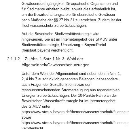
Gewässerdurchgängigkeit für aquatische Organismen und
für Sedimente erhalten bleibt, soweit dies erforderlich ist,
um die Bewirtschaftungsziele für oberirdische Gewässer
nach Maßgabe der §§ 27 bis 31 zu erreichen. Zudem ist der
Hochwasserschutz zu berücksichtigen.
Auf die Bayerische Biodiversitätsstrategie wird
hingewiesen. Sie ist im Internetangebot des StMUV unter
Biodiversitätsstrategie; Umsetzung – BayernPortal
(freistaat.bayern) veröffentlicht.
2.1.1.2
Zu Abs. 1 Satz 1 Nr. 3: Wohl der
Allgemeinheit/Gewässerbenutzungen
Unter dem Wohl der Allgemeinheit sind neben den in Nrn. 1,
2, 4 bis 7 ausdrücklich genannten Belangen insbesondere
auch Fragen der Sozialfunktion sowie der
ressourcenschonenden Stromerzeugung aus regenerativen
Energien zu berücksichtigen. Der 10-Punkte-Fahrplan der
Bayerischen Wasserkraftstrategie ist im Internetangebot
des StMUV unter
https://www.stmuv.bayern.de/themen/wasserwirtschaft/fluesse_
sowie
https://www.stmuv.bayern.de/themen/wasserwirtschaft/fluesse_
veröffentlicht.