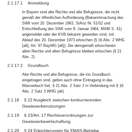
2.1.17.1
Anmeldung
In Bayern sind alte Rechte und alte Befugnisse, die nicht
gemäß der öffentlichen Aufforderung (Bekanntmachung des
StMI vom 20. Dezember 1963, StAnz Nr. 51/52 und
Entschließung des StMI vom 8. Januar 1964, MABl S. 41)
angemeldet oder der KVB bekannt geworden sind, mit
Ablauf des 20. Dezember 1973 erloschen (§ 16 Abs. 2 WHG
[alt], Art. 97 BayWG [alt]). Die demgemäß erloschenen
alten Rechte und alten Befugnisse bleiben erloschen (§ 21
Abs. 2).
2.1.17.2
Grundbuch
Alte Rechte und alte Befugnisse, die ins Grundbuch
eingetragen sind, gelten auch ohne Eintragung in das
Wasserbuch fort, § 21 Abs. 2 Satz 2 in Verbindung mit § 16
Abs. 2 Satz 3 WHG (alt).
2.1.18
§ 22 Ausgleich zwischen konkurrierenden
Gewässerbenutzungen
2.1.19
§ 23/Art. 17 Rechtsverordnungen zur
Gewässerbewirtschaftung
2.1.20
§ 24 Erleichterungen für EMAS-Betriebe