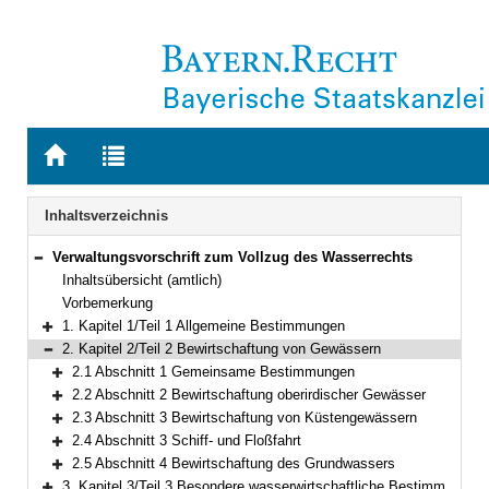
Zur
Zur
Startseite
Trefferliste
von
der
Navigation
Inhaltsverzeichnis
BAYERN.RECHT
letzten
Suche
Verwaltungsvorschrift zum Vollzug des Wasserrechts
Bereich reduzieren
Inhaltsübersicht (amtlich)
Vorbemerkung
1. Kapitel 1/Teil 1 Allgemeine Bestimmungen
Bereich erweitern
2. Kapitel 2/Teil 2 Bewirtschaftung von Gewässern
Bereich reduzieren
2.1 Abschnitt 1 Gemeinsame Bestimmungen
Bereich erweitern
2.2 Abschnitt 2 Bewirtschaftung oberirdischer Gewässer
Bereich erweitern
2.3 Abschnitt 3 Bewirtschaftung von Küstengewässern
Bereich erweitern
2.4 Abschnitt 3 Schiff- und Floßfahrt
Bereich erweitern
2.5 Abschnitt 4 Bewirtschaftung des Grundwassers
Bereich erweitern
3. Kapitel 3/Teil 3 Besondere wasserwirtschaftliche Bestimmungen