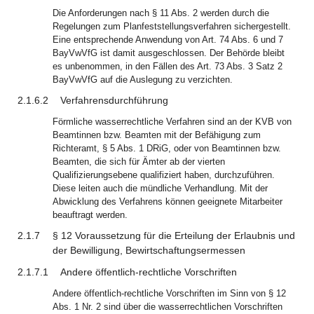
Die Anforderungen nach § 11 Abs. 2 werden durch die
Regelungen zum Planfeststellungsverfahren sichergestellt.
Eine entsprechende Anwendung von Art. 74 Abs. 6 und 7
BayVwVfG ist damit ausgeschlossen. Der Behörde bleibt
es unbenommen, in den Fällen des Art. 73 Abs. 3 Satz 2
BayVwVfG auf die Auslegung zu verzichten.
2.1.6.2
Verfahrensdurchführung
Förmliche wasserrechtliche Verfahren sind an der KVB von
Beamtinnen bzw. Beamten mit der Befähigung zum
Richteramt, § 5 Abs. 1 DRiG, oder von Beamtinnen bzw.
Beamten, die sich für Ämter ab der vierten
Qualifizierungsebene qualifiziert haben, durchzuführen.
Diese leiten auch die mündliche Verhandlung. Mit der
Abwicklung des Verfahrens können geeignete Mitarbeiter
beauftragt werden.
2.1.7
§ 12 Voraussetzung für die Erteilung der Erlaubnis und
der Bewilligung, Bewirtschaftungsermessen
2.1.7.1
Andere öffentlich-rechtliche Vorschriften
Andere öffentlich-rechtliche Vorschriften im Sinn von § 12
Abs. 1 Nr. 2 sind über die wasserrechtlichen Vorschriften