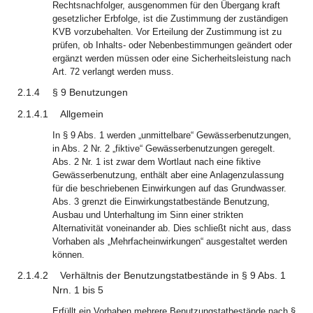
Rechtsnachfolger, ausgenommen für den Übergang kraft
gesetzlicher Erbfolge, ist die Zustimmung der zuständigen
KVB vorzubehalten. Vor Erteilung der Zustimmung ist zu
prüfen, ob Inhalts- oder Nebenbestimmungen geändert oder
ergänzt werden müssen oder eine Sicherheitsleistung nach
Art. 72 verlangt werden muss.
2.1.4
§ 9 Benutzungen
2.1.4.1
Allgemein
In § 9 Abs. 1 werden „unmittelbare“ Gewässerbenutzungen,
in Abs. 2 Nr. 2 „fiktive“ Gewässerbenutzungen geregelt.
Abs. 2 Nr. 1 ist zwar dem Wortlaut nach eine fiktive
Gewässerbenutzung, enthält aber eine Anlagenzulassung
für die beschriebenen Einwirkungen auf das Grundwasser.
Abs. 3 grenzt die Einwirkungstatbestände Benutzung,
Ausbau und Unterhaltung im Sinn einer strikten
Alternativität voneinander ab. Dies schließt nicht aus, dass
Vorhaben als „Mehrfacheinwirkungen“ ausgestaltet werden
können.
2.1.4.2
Verhältnis der Benutzungstatbestände in § 9 Abs. 1
Nrn. 1 bis 5
Erfüllt ein Vorhaben mehrere Benutzungstatbestände nach §