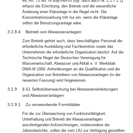
69, Art. 72 bis 78 BayVwVfG (vgl. dazu auch Nr. 2.1.7.2.1)
erfasst die Errichtung, den Betrieb und die wesentliche
Änderung einer Kläranlage in der Regel nicht. Die
Konzentrationswirkung tritt nur ein, wenn die Kläranlage
selbst die Benutzungsanlage wäre.
3.2.8.4
Betrieb von Abwasseranlagen
Zum Betrieb gehört auch, dass beschäftigtes Personal die
erforderliche Ausbildung und Fachkenntnis sowie das
Unternehmen die erforderliche Organisation besitzt. Auf die
Technische Regel der Deutschen Vereinigung für
Wasserwirtschaft, Abwasser und Abfall e. V. Merkblatt
DWA-M 1000: Anforderungen an die Qualifikation und die
Organisation von Betreibern von Abwasseranlagen (in der
neuesten Fassung) wird hingewiesen.
3.2.9
§ 61 Selbstüberwachung bei Abwassereinleitungen
und Abwasseranlagen
3.2.9.1
Zu verwendende Formblätter
Für die zur Überwachung von Funktionsfähigkeit,
Unterhaltung und Betrieb der Abwasseranlagen
anzufertigenden Aufzeichnungen, insbesondere die
Jahresberichte, sollen die vom LfU zur Verfügung gestellten