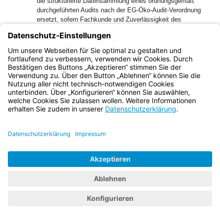
die strukturierte Datensammlung eines ordnungsgemäß
durchgeführten Audits nach der EG-Öko-Audit-Verordnung
ersetzt, sofern Fachkunde und Zuverlässigkeit des
bestellten Beauftragten in der strukturierten Datensammlung
nachgewiesen wird.
3.5.2
§ 65 Aufgaben von Gewässerschutzbeauftragten
3.5.3
§ 66 Weitere anwendbare Vorschriften
3.6
Abschnitt 5 Gewässerausbau, Deich-, Damm- und
Küstenschutzbauten
3.6.1
§ 67 Grundsatz, Begriffsbestimmung
Gewässer im Sinn des § 67 Abs. 2 Satz 1 sind nur
oberirdische Gewässer (§ 3 Nr. 1).
Die Herstellung eines Gewässers für einen begrenzten
Zeitraum und ohne erhebliche Beeinträchtigung des
Gewässerhaushalts ist gemäß § 67 Abs. 2 Satz 2 bereits
begrifflich kein Gewässerausbau. Mangels Anwendbarkeit
des § 9 Abs. 3 Satz 1 sind daher stets mögliche
Erlaubnispflichten nach §§ 8 und 9 zu prüfen.
3.6.2
§ 68 Planfeststellung, Plangenehmigung