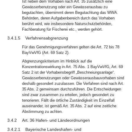
Ist neben dem Vorhaben nach Art. 35 zusätzlich eine
Gewässerbenutzung oder ein Gewässerausbau zu
begutachten, übernimmt deren Begutachtung das WWA.
Behörden, deren Aufgabenbereich durch das Vorhaben
berührt wird, wie insbesondere Naturschutzbehörden,
Fachberatung für Fischerei etc., werden gehört.
3.4.1.5
Verfahrensabgrenzung
Für das Genehmigungsverfahren gelten die Art. 72 bis 78
BayVwVfG (Art. 69 Satz 2).
Abgrenzungskriterium im Hinblick auf die
Konzentrationswirkung in Art. 75 Abs. 1 BayVwVfG, Art. 69
Satz 2 ist der Vorhabensbegriff „Beschneiungsanlage“.
Gewässerbenutzungen oder Gewässerausbauvorhaben sind
deshalb gesondert zuzulassen. Die Verfahren sind nach Art.
35 Abs. 2 gemeinsam durchzuführen. Die Entscheidungen
sind zwar zusammen zu erteilen, jedoch gesondert zu
tenorieren. Fällt die örtliche Zuständigkeit im Einzelfall
auseinander, ist gemäß Art. 35 Abs. 2 auf eine zeitliche
Abstimmung zu achten.
3.4.2
Art. 36 Hafen- und Ländeordnungen
3.4.2.1
Bayerische Landeshafen- und