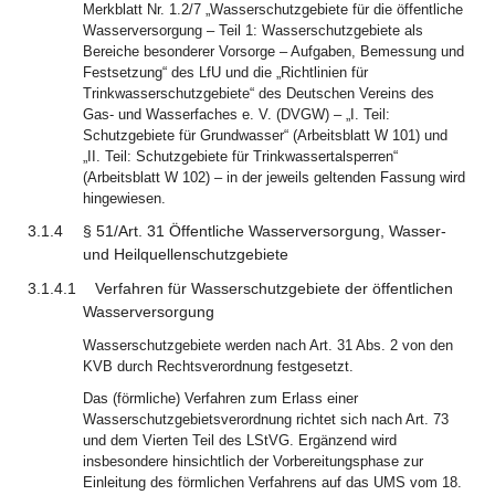
Merkblatt Nr. 1.2/7 „Wasserschutzgebiete für die öffentliche
Wasserversorgung – Teil 1: Wasserschutzgebiete als
Bereiche besonderer Vorsorge – Aufgaben, Bemessung und
Festsetzung“ des LfU und die „Richtlinien für
Trinkwasserschutzgebiete“ des Deutschen Vereins des
Gas- und Wasserfaches e. V. (DVGW) – „I. Teil:
Schutzgebiete für Grundwasser“ (Arbeitsblatt W 101) und
„II. Teil: Schutzgebiete für Trinkwassertalsperren“
(Arbeitsblatt W 102) – in der jeweils geltenden Fassung wird
hingewiesen.
3.1.4
§ 51/Art. 31 Öffentliche Wasserversorgung, Wasser-
und Heilquellenschutzgebiete
3.1.4.1
Verfahren für Wasserschutzgebiete der öffentlichen
Wasserversorgung
Wasserschutzgebiete werden nach Art. 31 Abs. 2 von den
KVB durch Rechtsverordnung festgesetzt.
Das (förmliche) Verfahren zum Erlass einer
Wasserschutzgebietsverordnung richtet sich nach Art. 73
und dem Vierten Teil des LStVG. Ergänzend wird
insbesondere hinsichtlich der Vorbereitungsphase zur
Einleitung des förmlichen Verfahrens auf das UMS vom 18.