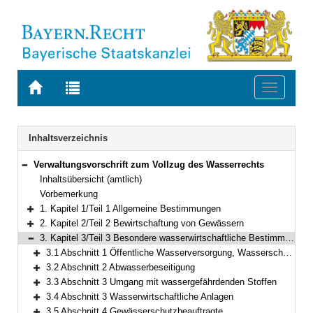
Zur
Zur
Toggle
Startseite
Trefferliste
navigati
von
der
BAYERN.RECHT
letzten
Navigation
Inhaltsverzeichnis
Suche
Verwaltungsvorschrift zum Vollzug des Wasserrechts
Bereich reduzieren
Inhaltsübersicht (amtlich)
Vorbemerkung
1. Kapitel 1/Teil 1 Allgemeine Bestimmungen
Bereich erweitern
2. Kapitel 2/Teil 2 Bewirtschaftung von Gewässern
Bereich erweitern
3. Kapitel 3/Teil 3 Besondere wasserwirtschaftliche Bestimmungen
Bereich reduzieren
3.1 Abschnitt 1 Öffentliche Wasserversorgung, Wasserschutzgebiete, Heilquellenschutz
Bereich erweitern
3.2 Abschnitt 2 Abwasserbeseitigung
Bereich erweitern
3.3 Abschnitt 3 Umgang mit wassergefährdenden Stoffen
Bereich erweitern
3.4 Abschnitt 3 Wasserwirtschaftliche Anlagen
Bereich erweitern
3.5 Abschnitt 4 Gewässerschutzbeauftragte