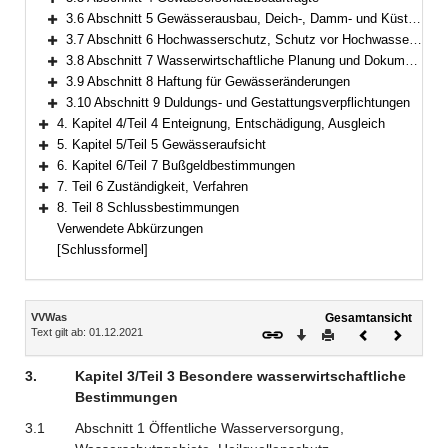
Bereich erweitern
3.6 Abschnitt 5 Gewässerausbau, Deich-, Damm- und Küstenschutzbauten
Bereich erweitern
3.7 Abschnitt 6 Hochwasserschutz, Schutz vor Hochwasser und Dürre, Wasser- und Eisgefahr
Bereich erweitern
3.8 Abschnitt 7 Wasserwirtschaftliche Planung und Dokumentation
Bereich erweitern
3.9 Abschnitt 8 Haftung für Gewässeränderungen
Bereich erweitern
3.10 Abschnitt 9 Duldungs- und Gestattungsverpflichtungen
Bereich erweitern
4. Kapitel 4/Teil 4 Enteignung, Entschädigung, Ausgleich
Bereich erweitern
5. Kapitel 5/Teil 5 Gewässeraufsicht
Bereich erweitern
6. Kapitel 6/Teil 7 Bußgeldbestimmungen
Bereich erweitern
7. Teil 6 Zuständigkeit, Verfahren
Bereich erweitern
8. Teil 8 Schlussbestimmungen
Bereich erweitern
Verwendete Abkürzungen
[Schlussformel]
Inhalt
VVWas
Gesamtansicht
Text gilt ab: 01.12.2021
Download
Drucken
Vorheriges
Nächste
Dokument
Dokume
3.
Kapitel 3/Teil 3 Besondere wasserwirtschaftliche
Bestimmungen
3.1
Abschnitt 1 Öffentliche Wasserversorgung,