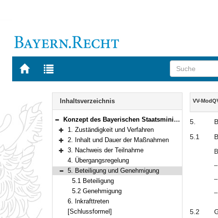
Zur
Zur
Startseite
Trefferliste
von
der
Navigation
BAYERN.RECHT
letzten
Inhalt
Inhaltsverzeichnis
VV-ModQ
Suche
Konzept des Bayerischen Staatsministeriums für Unterricht und Kultus zur Durchführung der modularen Qualifizierung
5.
B
Bereich reduzieren
1. Zuständigkeit und Verfahren
Bereich erweitern
5.1
B
2. Inhalt und Dauer der Maßnahmen
Bereich erweitern
3. Nachweis der Teilnahme
B
Bereich erweitern
4. Übergangsregelung
–
5. Beteiligung und Genehmigung
Bereich reduzieren
–
5.1 Beteiligung
5.2 Genehmigung
–
6. Inkrafttreten
[Schlussformel]
5.2
G