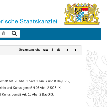
Suche ausführen
Suche zurücksetzen
Download
Drucken
Vorheriges
Nächstes
Gesamtansicht
Dokument
Dokument
 gemäß Art. 76 Abs. 1 Satz 1 Nrn. 7 und 8 BayPVG,
rricht und Kultus gemäß § 95 Abs. 2 SGB IX,
nd Kultus gemäß Art. 18 Abs. 2 BayGlG.