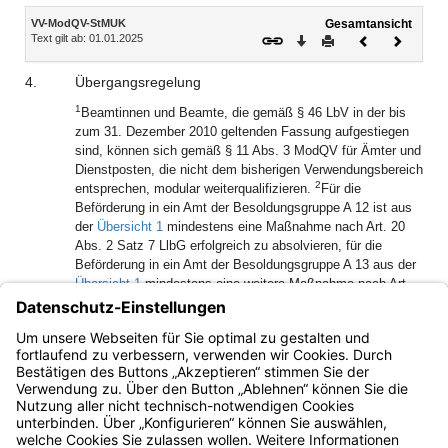
Inhalt
VV-ModQV-StMUK
Gesamtansicht
Text gilt ab: 01.01.2025
Download
Drucken
Vorheriges
Nächste
Dokument
Dokume
4.
Übergangsregelung
1
Beamtinnen und Beamte, die gemäß § 46 LbV in der bis
zum 31. Dezember 2010 geltenden Fassung aufgestiegen
sind, können sich gemäß § 11 Abs. 3 ModQV für Ämter und
Dienstposten, die nicht dem bisherigen Verwendungsbereich
2
entsprechen, modular weiterqualifizieren.
Für die
Beförderung in ein Amt der Besoldungsgruppe A 12 ist aus
der
Übersicht 1
mindestens eine Maßnahme nach Art. 20
Abs. 2 Satz 7 LlbG erfolgreich zu absolvieren, für die
Beförderung in ein Amt der Besoldungsgruppe A 13 aus der
Übersicht 1
mindestens eine weitere Maßnahme nach Art.
3
20 Abs. 2 Satz 7 LlbG.
Die Entscheidung, welche
Maßnahmen erfolgreich zu absolvieren sind, trifft die
oberste Dienstbehörde auf der Grundlage des
Verwendungsbereichs.
Bayern.de