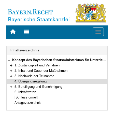
Zur
Zur
Toggle
Startseite
Trefferliste
navigati
von
der
BAYERN.RECHT
letzten
Navigation
Inhaltsverzeichnis
Suche
Konzept des Bayerischen Staatsministeriums für Unterricht und Kultus zur Durchführung der modularen Qualifizierung
Bereich reduzieren
1. Zuständigkeit und Verfahren
Bereich erweitern
2. Inhalt und Dauer der Maßnahmen
Bereich erweitern
3. Nachweis der Teilnahme
Bereich erweitern
4. Übergangsregelung
5. Beteiligung und Genehmigung
Bereich erweitern
6. Inkrafttreten
[Schlussformel]
Anlageverzeichnis: