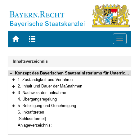
Zur
Zur
Toggle
Startseite
Trefferliste
navigati
von
der
BAYERN.RECHT
letzten
Navigation
Inhaltsverzeichnis
Suche
Konzept des Bayerischen Staatsministeriums für Unterricht und Kultus zur Durchführung der modularen Qualifizierung
Bereich reduzieren
1. Zuständigkeit und Verfahren
Bereich erweitern
2. Inhalt und Dauer der Maßnahmen
Bereich erweitern
3. Nachweis der Teilnahme
Bereich erweitern
4. Übergangsregelung
5. Beteiligung und Genehmigung
Bereich erweitern
6. Inkrafttreten
[Schlussformel]
Anlageverzeichnis: