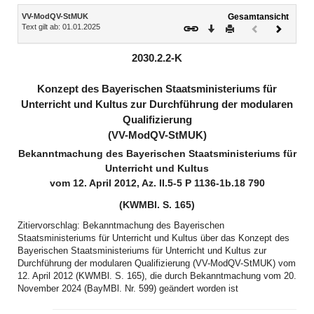
Inhalt
VV-ModQV-StMUK
Gesamtansicht
Text gilt ab: 01.01.2025
Download
Drucken
Vorheriges
Nächste
Dokument
Dokume
(inaktiv)
2030.2.2-K
Konzept des Bayerischen Staatsministeriums für
Unterricht und Kultus zur Durchführung der modularen
Qualifizierung
(VV-ModQV-StMUK)
Bekanntmachung des Bayerischen Staatsministeriums für
Unterricht und Kultus
vom 12. April 2012, Az. II.5-5 P 1136-1b.18 790
(KWMBl. S. 165)
Zitiervorschlag: Bekanntmachung des Bayerischen
Staatsministeriums für Unterricht und Kultus über das Konzept des
Bayerischen Staatsministeriums für Unterricht und Kultus zur
Durchführung der modularen Qualifizierung (VV-ModQV-StMUK) vom
12. April 2012 (KWMBl. S. 165), die durch Bekanntmachung vom 20.
November 2024 (BayMBl. Nr. 599) geändert worden ist