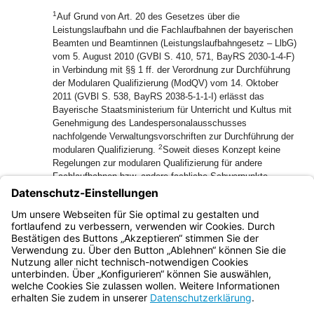
1
Auf Grund von Art. 20 des Gesetzes über die
Leistungslaufbahn und die Fachlaufbahnen der bayerischen
Beamten und Beamtinnen (Leistungslaufbahngesetz – LlbG)
vom 5. August 2010 (GVBl S. 410, 571, BayRS 2030-1-4-F)
in Verbindung mit §§ 1 ff. der Verordnung zur Durchführung
der Modularen Qualifizierung (ModQV) vom 14. Oktober
2011 (GVBl S. 538, BayRS 2038-5-1-1-I) erlässt das
Bayerische Staatsministerium für Unterricht und Kultus mit
Genehmigung des Landespersonalausschusses
nachfolgende Verwaltungsvorschriften zur Durchführung der
2
modularen Qualifizierung.
Soweit dieses Konzept keine
Regelungen zur modularen Qualifizierung für andere
Fachlaufbahnen bzw. andere fachliche Schwerpunkte
enthält, bleibt die modulare Qualifizierung nach
genehmigten Konzepten anderer oberster Dienstbehörden
oder Ernennungsbehörden unbenommen (§ 2 Abs. 2 Satz 3
ModQV).
Bayern.de
BayernPortal
Datenschutz