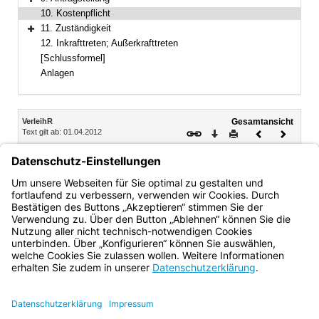
Bereich erweitern
10. Kostenpflicht
11. Zuständigkeit
Bereich erweitern
12. Inkrafttreten; Außerkrafttreten
[Schlussformel]
Anlagen
Inhalt
VerleihR
Gesamtansicht
Text gilt ab: 01.04.2012
Download
Drucken
Vorheriges
Nächste
Dokument
Dokume
10.
Kostenpflicht
Amtshandlungen der Verleihungsbehörde im Vollzug dieser
Bekanntmachung sind kostenpflichtig.
Bayern.de
BayernPortal
Datenschutz
Impressum