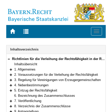
Zur
Zur
Toggle
Startseite
Trefferliste
navigati
von
der
BAYERN.RECHT
letzten
Navigation
Inhaltsverzeichnis
Suche
Richtlinien für die Verleihung der Rechtsfähigkeit in der Rechtsform des wirtschaftlichen Vereins nach an Erzeugergemeinschaften und Vereinigungen von Erzeugergemeinschaften im Sinn des und an Forstbetriebsgemeinschaften und Forstwirtschaftliche Vereinigungen im Sinn des Bundeswaldgesetzes
Bereich reduzieren
Inhaltsübersicht
1. Allgemeines
Bereich erweitern
2. Voraussetzungen für die Verleihung der Rechtsfähigkeit
Bereich erweitern
3. Regelung für Vereinigungen von Erzeugergemeinschaften
Bereich erweitern
4. Nebenbestimmungen
Bereich erweitern
5. Entzug der Rechtsfähigkeit
Bereich erweitern
6. Bezeichnung des Zusammenschlusses
7. Veröffentlichung
Bereich erweitern
8. Verzeichnis der Zusammenschlüsse
Bereich erweitern
9. Antragstellung