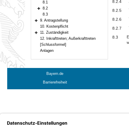
8.2.4
8.1
8.2
8.2.5
Bereich erweitern
8.3
8.2.6
9. Antragstellung
Bereich erweitern
10. Kostenpflicht
8.2.7
11. Zuständigkeit
Bereich erweitern
8.3
E
12. Inkrafttreten; Außerkrafttreten
w
[Schlussformel]
Anlagen
Bayern.de
Barrierefreiheit