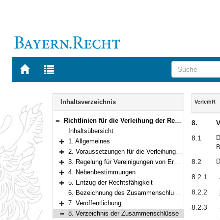
Zur
Zur
Startseite
Trefferliste
von
der
Navigation
BAYERN.RECHT
letzten
Inhalt
Inhaltsverzeichnis
VerleihR
Suche
Richtlinien für die Verleihung der Rechtsfähigkeit in der Rechtsform des wirtschaftlichen Vereins nach an Erzeugergemeinschaften und Vereinigungen von Erzeugergemeinschaften im Sinn des und an Forstbetriebsgemeinschaften und Forstwirtschaftliche Vereinigungen im Sinn des Bundeswaldgesetzes
8.
V
Bereich reduzieren
Inhaltsübersicht
8.1
D
1. Allgemeines
B
Bereich erweitern
2. Voraussetzungen für die Verleihung der Rechtsfähigkeit
Bereich erweitern
8.2
D
3. Regelung für Vereinigungen von Erzeugergemeinschaften
Bereich erweitern
4. Nebenbestimmungen
8.2.1
Bereich erweitern
5. Entzug der Rechtsfähigkeit
Bereich erweitern
8.2.2
6. Bezeichnung des Zusammenschlusses
7. Veröffentlichung
8.2.3
Bereich erweitern
8. Verzeichnis der Zusammenschlüsse
Bereich reduzieren