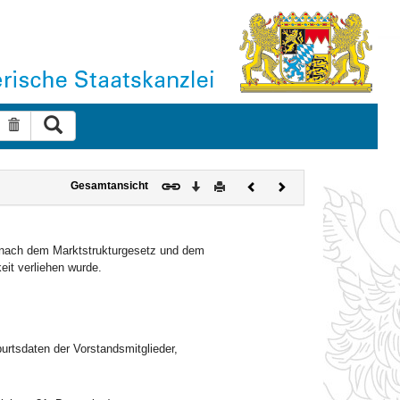
Suche ausführen
Suche zurücksetzen
Download
Drucken
Vorheriges
Nächstes
Gesamtansicht
Dokument
Dokument
n nach dem Marktstrukturgesetz und dem
it verliehen wurde.
rtsdaten der Vorstandsmitglieder,