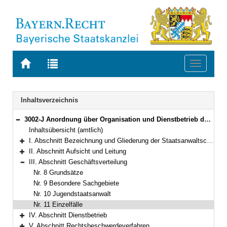
Zur
Zur
Toggle
Startseite
Trefferliste
navigati
von
der
BAYERN.RECHT
letzten
Navigation
Inhaltsverzeichnis
Suche
3002-J Anordnung über Organisation und Dienstbetrieb der Staatsanwaltschaften (OrgStA) Bekanntmachung des Bayerischen Staatsministeriums der Justiz und für Verbraucherschutz vom 16. März 2011, Az. 3262 - II - 3110/2010 (JMBl. S. 53)
Bereich reduzieren
Inhaltsübersicht (amtlich)
I. Abschnitt Bezeichnung und Gliederung der Staatsanwaltschaften
Bereich erweitern
II. Abschnitt Aufsicht und Leitung
Bereich erweitern
III. Abschnitt Geschäftsverteilung
Bereich reduzieren
Nr. 8 Grundsätze
Nr. 9 Besondere Sachgebiete
Nr. 10 Jugendstaatsanwalt
Nr. 11 Einzelfälle
IV. Abschnitt Dienstbetrieb
Bereich erweitern
V. Abschnitt Rechtsbeschwerdeverfahren