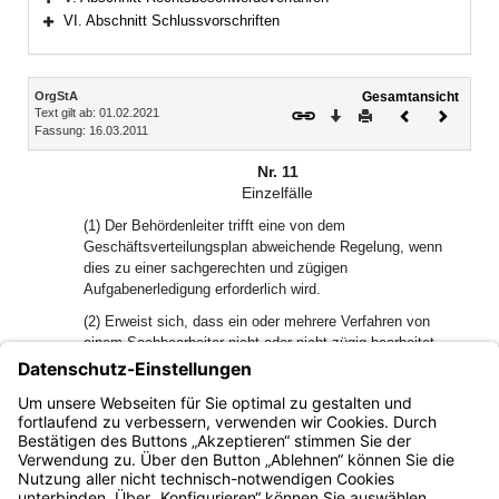
Bereich erweitern
VI. Abschnitt Schlussvorschriften
Bereich erweitern
Inhalt
OrgStA
Gesamtansicht
Text gilt ab: 01.02.2021
Download
Drucken
Vorheriges
Nächste
Fassung: 16.03.2011
Dokument
Dokume
Nr. 11
Einzelfälle
(1) Der Behördenleiter trifft eine von dem
Geschäftsverteilungsplan abweichende Regelung, wenn
dies zu einer sachgerechten und zügigen
Aufgabenerledigung erforderlich wird.
(2) Erweist sich, dass ein oder mehrere Verfahren von
einem Sachbearbeiter nicht oder nicht zügig bearbeitet
werden können, soll dieser von den sonstigen
Dienstgeschäften entlastet werden. Ist dies nicht möglich,
so wird die Bearbeitung einem oder mehreren anderen
Sachbearbeiter/Sachbearbeitern übertragen.
Bayern.de