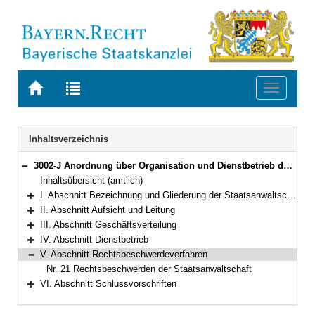
Zur
Zur
Toggle
Startseite
Trefferliste
navigati
von
der
BAYERN.RECHT
letzten
Navigation
Inhaltsverzeichnis
Suche
3002-J Anordnung über Organisation und Dienstbetrieb der Staatsanwaltschaften (OrgStA) Bekanntmachung des Bayerischen Staatsministeriums der Justiz und für Verbraucherschutz vom 16. März 2011, Az. 3262 - II - 3110/2010 (JMBl. S. 53)
Bereich reduzieren
Inhaltsübersicht (amtlich)
I. Abschnitt Bezeichnung und Gliederung der Staatsanwaltschaften
Bereich erweitern
II. Abschnitt Aufsicht und Leitung
Bereich erweitern
III. Abschnitt Geschäftsverteilung
Bereich erweitern
IV. Abschnitt Dienstbetrieb
Bereich erweitern
V. Abschnitt Rechtsbeschwerdeverfahren
Bereich reduzieren
Nr. 21 Rechtsbeschwerden der Staatsanwaltschaft
VI. Abschnitt Schlussvorschriften
Bereich erweitern