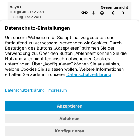
Inhalt
OrgStA
Gesamtansicht
Text gilt ab: 01.02.2021
Download
Drucken
Vorheriges
Nächste
Fassung: 16.03.2011
Dokument
Dokume
V. Abschnitt
Rechtsbeschwerdeverfahren
Nr. 21 Rechtsbeschwerden der Staatsanwaltschaft
Bayern.de
BayernPortal
Datenschutz
Impressum
Barrierefreiheit
Hilfe
Kontakt
Kontrastwechsel
Schriftgröße